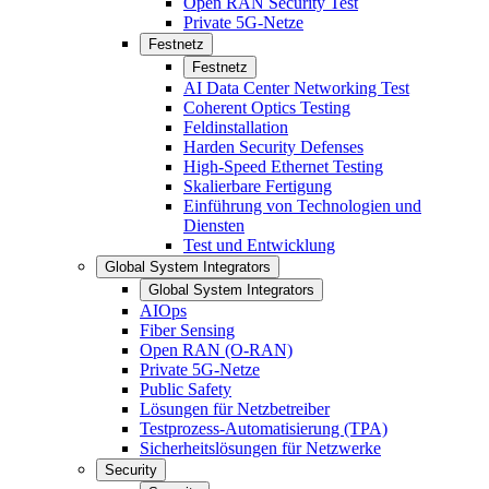
Open RAN Security Test
Private 5G-Netze
Festnetz
Festnetz
AI Data Center Networking Test
Coherent Optics Testing
Feldinstallation
Harden Security Defenses
High-Speed Ethernet Testing
Skalierbare Fertigung
Einführung von Technologien und
Diensten
Test und Entwicklung
Global System Integrators
Global System Integrators
AIOps
Fiber Sensing
Open RAN (O-RAN)
Private 5G-Netze
Public Safety
Lösungen für Netzbetreiber
Testprozess-Automatisierung (TPA)
Sicherheitslösungen für Netzwerke
Security