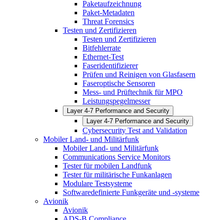
Paketaufzeichnung
Paket-Metadaten
Threat Forensics
Testen und Zertifizieren
Testen und Zertifizieren
Bitfehlerrate
Ethernet-Test
Faseridentifizierer
Prüfen und Reinigen von Glasfasern
Faseroptische Sensoren
Mess- und Prüftechnik für MPO
Leistungspegelmesser
Layer 4-7 Performance and Security
Layer 4-7 Performance and Security
Cybersecurity Test and Validation
Mobiler Land- und Militärfunk
Mobiler Land- und Militärfunk
Communications Service Monitors
Tester für mobilen Landfunk
Tester für militärische Funkanlagen
Modulare Testsysteme
Softwaredefinierte Funkgeräte und -systeme
Avionik
Avionik
ADS-B Compliance