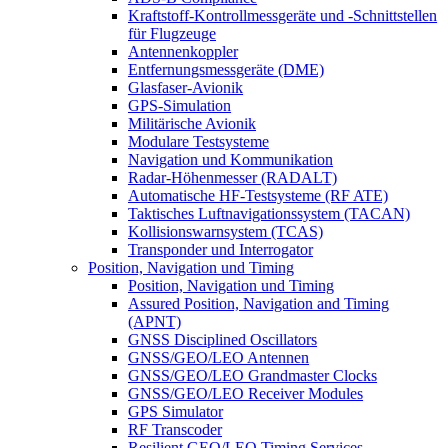
Kraftstoff-Kontrollmessgeräte und -Schnittstellen
für Flugzeuge
Antennenkoppler
Entfernungsmessgeräte (DME)
Glasfaser-Avionik
GPS-Simulation
Militärische Avionik
Modulare Testsysteme
Navigation und Kommunikation
Radar-Höhenmesser (RADALT)
Automatische HF-Testsysteme (RF ATE)
Taktisches Luftnavigationssystem (TACAN)
Kollisionswarnsystem (TCAS)
Transponder und Interrogator
Position, Navigation und Timing
Position, Navigation und Timing
Assured Position, Navigation and Timing
(APNT)
GNSS Disciplined Oscillators
GNSS/GEO/LEO Antennen
GNSS/GEO/LEO Grandmaster Clocks
GNSS/GEO/LEO Receiver Modules
GPS Simulator
RF Transcoder
Resilient GEO/LEO Timing Services