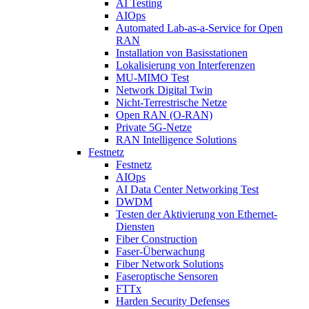
AI Testing
AIOps
Automated Lab-as-a-Service for Open
RAN
Installation von Basisstationen
Lokalisierung von Interferenzen
MU-MIMO Test
Network Digital Twin
Nicht-Terrestrische Netze
Open RAN (O-RAN)
Private 5G-Netze
RAN Intelligence Solutions
Festnetz
Festnetz
AIOps
AI Data Center Networking Test
DWDM
Testen der Aktivierung von Ethernet-
Diensten
Fiber Construction
Faser-Überwachung
Fiber Network Solutions
Faseroptische Sensoren
FTTx
Harden Security Defenses