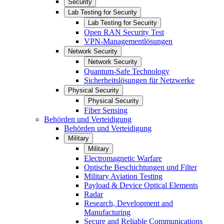
Security
Lab Testing for Security
Lab Testing for Security
Open RAN Security Test
VPN-Managementlösungen
Network Security
Network Security
Quantum-Safe Technology
Sicherheitslösungen für Netzwerke
Physical Security
Physical Security
Fiber Sensing
Behörden und Verteidigung
Behörden und Verteidigung
Military
Military
Electromagnetic Warfare
Optische Beschichtungen und Filter
Military Aviation Testing
Payload & Device Optical Elements
Radar
Research, Development and
Manufacturing
Secure and Reliable Communications