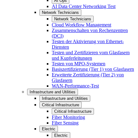
AI Ops
AI Data Center Networking Test
Network Technicians
Network Technicians
Cloud Workflow Management
Zusammenschalten von Rechenzentren
(DCI)
Testen der Aktivierung von Ethernet-
Diensten
Testen und Zertifizieren vom Glasfasern
und Kupferleitungen
Testen von MPO-Systemen
Basiszertifizierung (Tier 1) von Glasfasern
Erweiterte Zertifizierung (Tier 2) von
Glasfasern
WAN-Performance-Test
Infrastructure and Utilities
Infrastructure and Utilities
Critical Infrastructure
Critical Infrastructure
Fiber Monitoring
Fiber Sensing
Electric
Electric