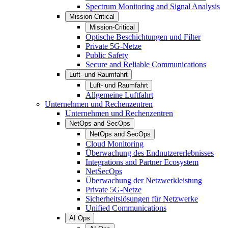
Spectrum Monitoring and Signal Analysis
Mission-Critical
Mission-Critical
Optische Beschichtungen und Filter
Private 5G-Netze
Public Safety
Secure and Reliable Communications
Luft- und Raumfahrt
Luft- und Raumfahrt
Allgemeine Luftfahrt
Unternehmen und Rechenzentren
Unternehmen und Rechenzentren
NetOps and SecOps
NetOps and SecOps
Cloud Monitoring
Überwachung des Endnutzererlebnisses
Integrations and Partner Ecosystem
NetSecOps
Überwachung der Netzwerkleistung
Private 5G-Netze
Sicherheitslösungen für Netzwerke
Unified Communications
AI Ops