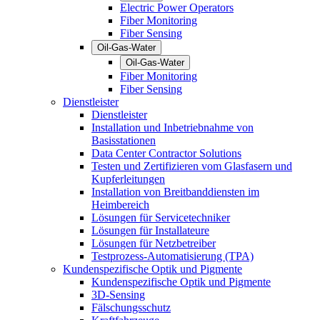
Electric Power Operators
Fiber Monitoring
Fiber Sensing
Oil-Gas-Water
Oil-Gas-Water
Fiber Monitoring
Fiber Sensing
Dienstleister
Dienstleister
Installation und Inbetriebnahme von
Basisstationen
Data Center Contractor Solutions
Testen und Zertifizieren vom Glasfasern und
Kupferleitungen
Installation von Breitbanddiensten im
Heimbereich
Lösungen für Servicetechniker
Lösungen für Installateure
Lösungen für Netzbetreiber
Testprozess-Automatisierung (TPA)
Kundenspezifische Optik und Pigmente
Kundenspezifische Optik und Pigmente
3D-Sensing
Fälschungsschutz