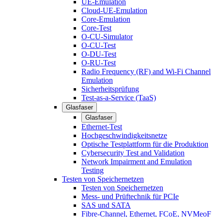
UE-Emulation
Cloud-UE-Emulation
Core-Emulation
Core-Test
O-CU-Simulator
O-CU-Test
O-DU-Test
O-RU-Test
Radio Frequency (RF) and Wi-Fi Channel
Emulation
Sicherheitsprüfung
Test-as-a-Service (TaaS)
Glasfaser
Glasfaser
Ethernet-Test
Hochgeschwindigkeitsnetze
Optische Testplattform für die Produktion
Cybersecurity Test and Validation
Network Impairment and Emulation
Testing
Testen von Speichernetzen
Testen von Speichernetzen
Mess- und Prüftechnik für PCIe
SAS und SATA
Fibre-Channel, Ethernet, FCoE, NVMeoF