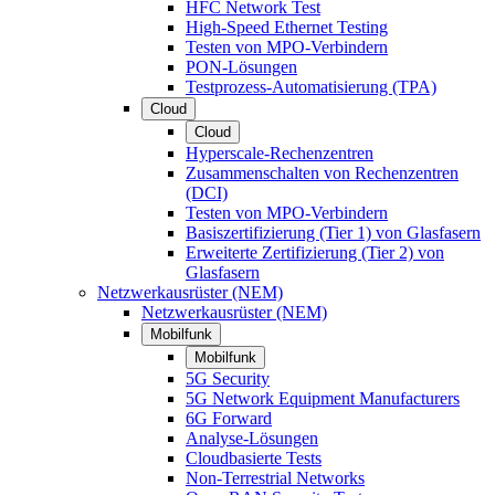
HFC Network Test
High-Speed Ethernet Testing
Testen von MPO-Verbindern
PON-Lösungen
Testprozess-Automatisierung (TPA)
Cloud
Cloud
Hyperscale-Rechenzentren
Zusammenschalten von Rechenzentren
(DCI)
Testen von MPO-Verbindern
Basiszertifizierung (Tier 1) von Glasfasern
Erweiterte Zertifizierung (Tier 2) von
Glasfasern
Netzwerkausrüster (NEM)
Netzwerkausrüster (NEM)
Mobilfunk
Mobilfunk
5G Security
5G Network Equipment Manufacturers
6G Forward
Analyse-Lösungen
Cloudbasierte Tests
Non-Terrestrial Networks