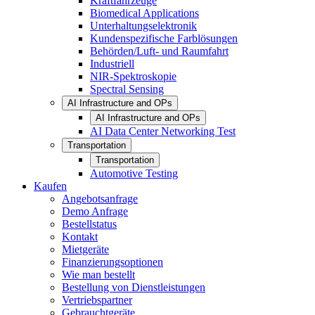
Kraftfahrzeuge
Biomedical Applications
Unterhaltungselektronik
Kundenspezifische Farblösungen
Behörden/Luft- und Raumfahrt
Industriell
NIR-Spektroskopie
Spectral Sensing
AI Infrastructure and OPs
AI Infrastructure and OPs
AI Data Center Networking Test
Transportation
Transportation
Automotive Testing
Kaufen
Angebotsanfrage
Demo Anfrage
Bestellstatus
Kontakt
Mietgeräte
Finanzierungsoptionen
Wie man bestellt
Bestellung von Dienstleistungen
Vertriebspartner
Gebrauchtgeräte