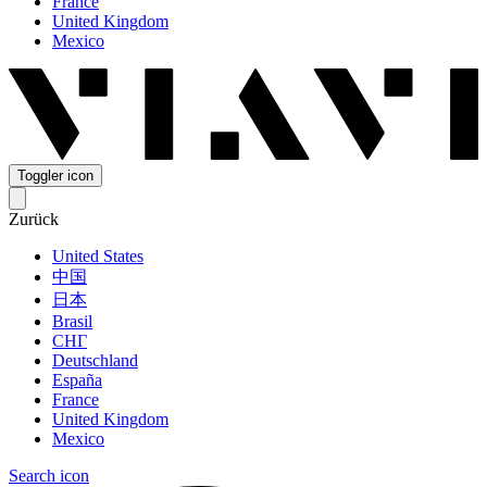
France
United Kingdom
Mexico
Toggler icon
Zurück
United States
中国
日本
Brasil
СНГ
Deutschland
España
France
United Kingdom
Mexico
Search icon