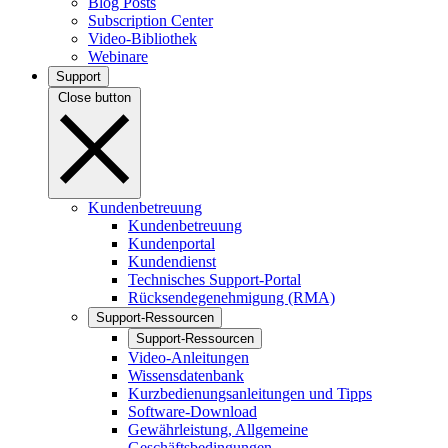
Blog Posts
Subscription Center
Video-Bibliothek
Webinare
Support
Close button
Kundenbetreuung
Kundenbetreuung
Kundenportal
Kundendienst
Technisches Support-Portal
Rücksendegenehmigung (RMA)
Support-Ressourcen
Support-Ressourcen
Video-Anleitungen
Wissensdatenbank
Kurzbedienungsanleitungen und Tipps
Software-Download
Gewährleistung, Allgemeine
Geschäftsbedingungen