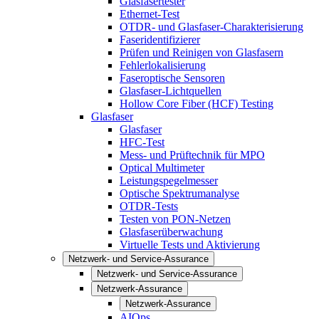
Glasfasertester
Ethernet-Test
OTDR- und Glasfaser-Charakterisierung
Faseridentifizierer
Prüfen und Reinigen von Glasfasern
Fehlerlokalisierung
Faseroptische Sensoren
Glasfaser-Lichtquellen
Hollow Core Fiber (HCF) Testing
Glasfaser
Glasfaser
HFC-Test
Mess- und Prüftechnik für MPO
Optical Multimeter
Leistungspegelmesser
Optische Spektrumanalyse
OTDR-Tests
Testen von PON-Netzen
Glasfaserüberwachung
Virtuelle Tests und Aktivierung
Netzwerk- und Service-Assurance
Netzwerk- und Service-Assurance
Netzwerk-Assurance
Netzwerk-Assurance
AIOps