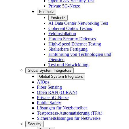
Open RAN Security Test
Private 5G-Netze
Festnetz
Festnetz
AI Data Center Networking Test
Coherent Optics Testing
Feldinstallation
Harden Security Defenses
High-Speed Ethernet Testing
Skalierbare Fertigung
Einführung von Technologien und
Diensten
Test und Entwicklung
Global System Integrators
Global System Integrators
AIOps
Fiber Sensing
Open RAN (O-RAN)
Private 5G-Netze
Public Safety
Lösungen für Netzbetreiber
Testprozess-Automatisierung (TPA)
Sicherheitslösungen für Netzwerke
Security