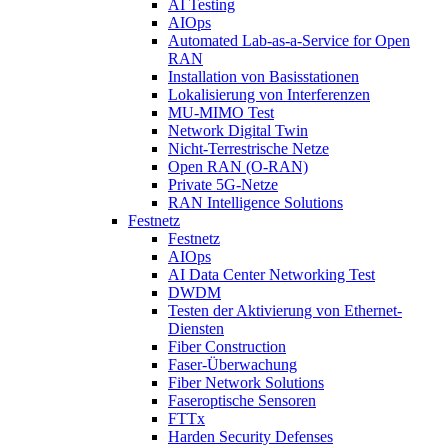
AI Testing
AIOps
Automated Lab-as-a-Service for Open
RAN
Installation von Basisstationen
Lokalisierung von Interferenzen
MU-MIMO Test
Network Digital Twin
Nicht-Terrestrische Netze
Open RAN (O-RAN)
Private 5G-Netze
RAN Intelligence Solutions
Festnetz
Festnetz
AIOps
AI Data Center Networking Test
DWDM
Testen der Aktivierung von Ethernet-
Diensten
Fiber Construction
Faser-Überwachung
Fiber Network Solutions
Faseroptische Sensoren
FTTx
Harden Security Defenses