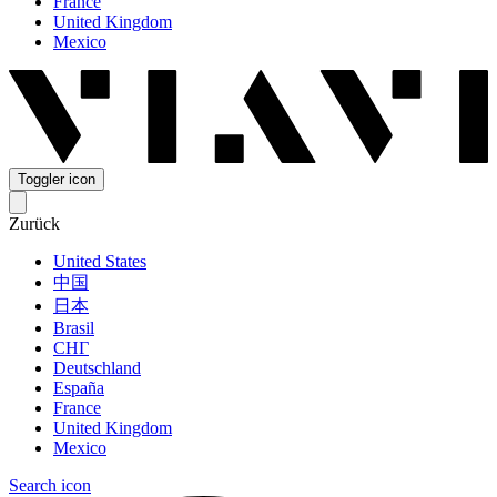
France
United Kingdom
Mexico
Toggler icon
Zurück
United States
中国
日本
Brasil
СНГ
Deutschland
España
France
United Kingdom
Mexico
Search icon