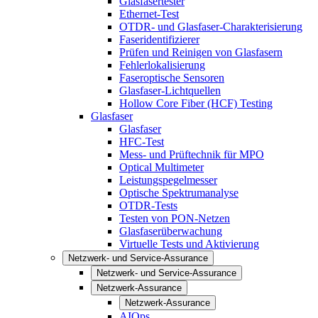
Glasfasertester
Ethernet-Test
OTDR- und Glasfaser-Charakterisierung
Faseridentifizierer
Prüfen und Reinigen von Glasfasern
Fehlerlokalisierung
Faseroptische Sensoren
Glasfaser-Lichtquellen
Hollow Core Fiber (HCF) Testing
Glasfaser
Glasfaser
HFC-Test
Mess- und Prüftechnik für MPO
Optical Multimeter
Leistungspegelmesser
Optische Spektrumanalyse
OTDR-Tests
Testen von PON-Netzen
Glasfaserüberwachung
Virtuelle Tests und Aktivierung
Netzwerk- und Service-Assurance
Netzwerk- und Service-Assurance
Netzwerk-Assurance
Netzwerk-Assurance
AIOps