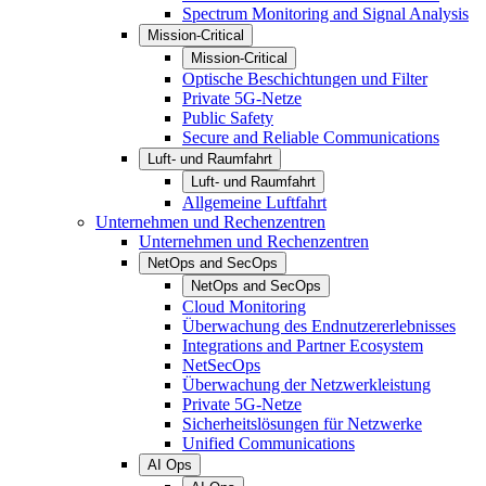
Spectrum Monitoring and Signal Analysis
Mission-Critical
Mission-Critical
Optische Beschichtungen und Filter
Private 5G-Netze
Public Safety
Secure and Reliable Communications
Luft- und Raumfahrt
Luft- und Raumfahrt
Allgemeine Luftfahrt
Unternehmen und Rechenzentren
Unternehmen und Rechenzentren
NetOps and SecOps
NetOps and SecOps
Cloud Monitoring
Überwachung des Endnutzererlebnisses
Integrations and Partner Ecosystem
NetSecOps
Überwachung der Netzwerkleistung
Private 5G-Netze
Sicherheitslösungen für Netzwerke
Unified Communications
AI Ops