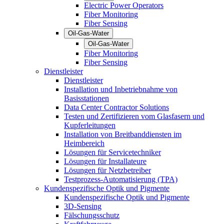
Electric Power Operators
Fiber Monitoring
Fiber Sensing
Oil-Gas-Water
Oil-Gas-Water
Fiber Monitoring
Fiber Sensing
Dienstleister
Dienstleister
Installation und Inbetriebnahme von
Basisstationen
Data Center Contractor Solutions
Testen und Zertifizieren vom Glasfasern und
Kupferleitungen
Installation von Breitbanddiensten im
Heimbereich
Lösungen für Servicetechniker
Lösungen für Installateure
Lösungen für Netzbetreiber
Testprozess-Automatisierung (TPA)
Kundenspezifische Optik und Pigmente
Kundenspezifische Optik und Pigmente
3D-Sensing
Fälschungsschutz