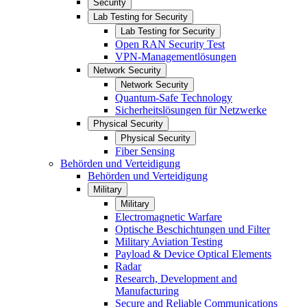
Security
Lab Testing for Security
Lab Testing for Security
Open RAN Security Test
VPN-Managementlösungen
Network Security
Network Security
Quantum-Safe Technology
Sicherheitslösungen für Netzwerke
Physical Security
Physical Security
Fiber Sensing
Behörden und Verteidigung
Behörden und Verteidigung
Military
Military
Electromagnetic Warfare
Optische Beschichtungen und Filter
Military Aviation Testing
Payload & Device Optical Elements
Radar
Research, Development and
Manufacturing
Secure and Reliable Communications