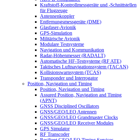
Kraftstoff-Kontrollmessgeräte und -Schnittstellen
für Flugzeuge
Antennenkoppler
Entfernungsmessgeräte (DME)
Glasfaser-Avionik
GPS-Simulation
Militärische Avionik
Modulare Testsysteme
Navigation und Kommunikation
Radar-Höhenmesser (RADALT)
Automatische HF-Testsysteme (RF ATE)
Taktisches Luftnavigationssystem (TACAN)
Kollisionswarnsystem (TCAS)
Transponder und Interrogator
Position, Navigation und Timing
Position, Navigation und Timing
Assured Position, Navigation and Timing
(APNT)
GNSS Disciplined Oscillators
GNSS/GEO/LEO Antennen
GNSS/GEO/LEO Grandmaster Clocks
GNSS/GEO/LEO Receiver Modules
GPS Simulator
RF Transcoder
Resilient GEO/LEO Timing Services