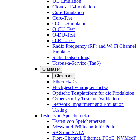
UE-Emulation
Cloud-UE-Emulation
Core-Emulation
Core-Test
O-CU-Simulator
O-CU-Test
O-DU-Test
O-RU-Test
Radio Frequency (RF) and Wi-Fi Channel
Emulation
Sicherheitsprüfung
Test-as-a-Service (TaaS)
Glasfaser
Glasfaser
Ethernet-Test
Hochgeschwindigkeitsnetze
Optische Testplattform für die Produktion
Cybersecurity Test and Validation
Network Impairment and Emulation
Testing
Testen von Speichernetzen
Testen von Speichernetzen
Mess- und Prüftechnik für PCIe
SAS und SATA
Fibre-Channel, Ethernet, FCoE, NVMeoF