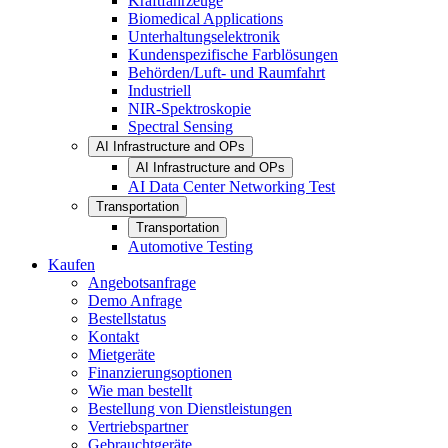
Kraftfahrzeuge
Biomedical Applications
Unterhaltungselektronik
Kundenspezifische Farblösungen
Behörden/Luft- und Raumfahrt
Industriell
NIR-Spektroskopie
Spectral Sensing
AI Infrastructure and OPs
AI Infrastructure and OPs
AI Data Center Networking Test
Transportation
Transportation
Automotive Testing
Kaufen
Angebotsanfrage
Demo Anfrage
Bestellstatus
Kontakt
Mietgeräte
Finanzierungsoptionen
Wie man bestellt
Bestellung von Dienstleistungen
Vertriebspartner
Gebrauchtgeräte