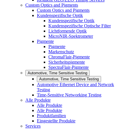
Custom Optics and Pigments
Custom Optics and Pigments
Kundenspezifische Optik
Kundenspezifische Optik
Kundenspezifische Optische Filter
Lichtformende Optik
MicroNIR-Spektrometer
Pigmente
Pigmente
Markenschutz
ChromaFlair-Pigmente
Sicherheitspigmente
SpectraFlair-Pigmente
Automotive, Time Sensitive Testing
Automotive, Time Sensitive Testing
Automotive Ethernet Device and Network
Testing
Time-Sensitive Networking Testing
Alle Produkte
Alle Produkte
Alle Produkte
Produktfamilien
Eingestellte Produkte
Services