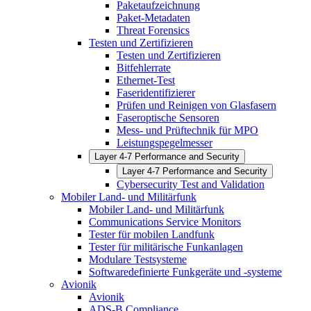
Paketaufzeichnung
Paket-Metadaten
Threat Forensics
Testen und Zertifizieren
Testen und Zertifizieren
Bitfehlerrate
Ethernet-Test
Faseridentifizierer
Prüfen und Reinigen von Glasfasern
Faseroptische Sensoren
Mess- und Prüftechnik für MPO
Leistungspegelmesser
Layer 4-7 Performance and Security
Layer 4-7 Performance and Security
Cybersecurity Test and Validation
Mobiler Land- und Militärfunk
Mobiler Land- und Militärfunk
Communications Service Monitors
Tester für mobilen Landfunk
Tester für militärische Funkanlagen
Modulare Testsysteme
Softwaredefinierte Funkgeräte und -systeme
Avionik
Avionik
ADS-B Compliance