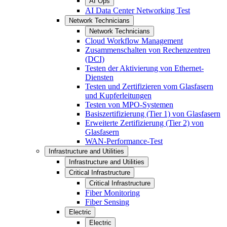
AI Ops
AI Data Center Networking Test
Network Technicians
Network Technicians
Cloud Workflow Management
Zusammenschalten von Rechenzentren
(DCI)
Testen der Aktivierung von Ethernet-
Diensten
Testen und Zertifizieren vom Glasfasern
und Kupferleitungen
Testen von MPO-Systemen
Basiszertifizierung (Tier 1) von Glasfasern
Erweiterte Zertifizierung (Tier 2) von
Glasfasern
WAN-Performance-Test
Infrastructure and Utilities
Infrastructure and Utilities
Critical Infrastructure
Critical Infrastructure
Fiber Monitoring
Fiber Sensing
Electric
Electric