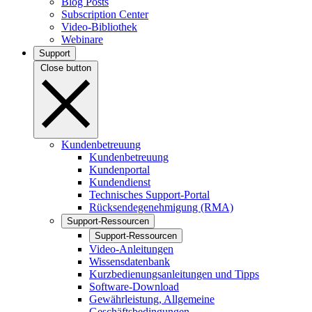
Blog Posts
Subscription Center
Video-Bibliothek
Webinare
Support
Close button
Kundenbetreuung
Kundenbetreuung
Kundenportal
Kundendienst
Technisches Support-Portal
Rücksendegenehmigung (RMA)
Support-Ressourcen
Support-Ressourcen
Video-Anleitungen
Wissensdatenbank
Kurzbedienungsanleitungen und Tipps
Software-Download
Gewährleistung, Allgemeine
Geschäftsbedingungen