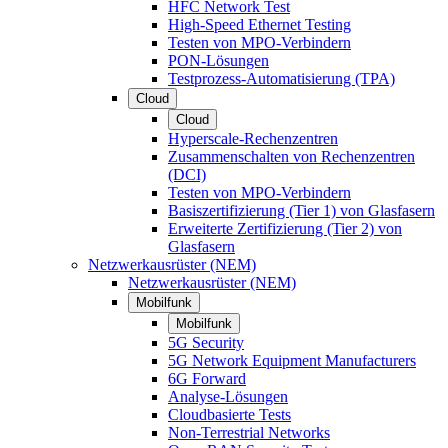
HFC Network Test
High-Speed Ethernet Testing
Testen von MPO-Verbindern
PON-Lösungen
Testprozess-Automatisierung (TPA)
Cloud
Cloud
Hyperscale-Rechenzentren
Zusammenschalten von Rechenzentren
(DCI)
Testen von MPO-Verbindern
Basiszertifizierung (Tier 1) von Glasfasern
Erweiterte Zertifizierung (Tier 2) von
Glasfasern
Netzwerkausrüster (NEM)
Netzwerkausrüster (NEM)
Mobilfunk
Mobilfunk
5G Security
5G Network Equipment Manufacturers
6G Forward
Analyse-Lösungen
Cloudbasierte Tests
Non-Terrestrial Networks