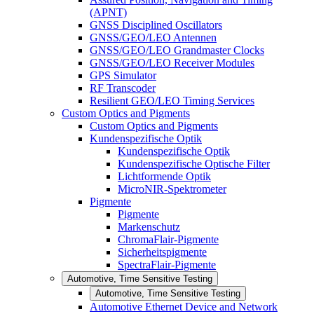
(APNT)
GNSS Disciplined Oscillators
GNSS/GEO/LEO Antennen
GNSS/GEO/LEO Grandmaster Clocks
GNSS/GEO/LEO Receiver Modules
GPS Simulator
RF Transcoder
Resilient GEO/LEO Timing Services
Custom Optics and Pigments
Custom Optics and Pigments
Kundenspezifische Optik
Kundenspezifische Optik
Kundenspezifische Optische Filter
Lichtformende Optik
MicroNIR-Spektrometer
Pigmente
Pigmente
Markenschutz
ChromaFlair-Pigmente
Sicherheitspigmente
SpectraFlair-Pigmente
Automotive, Time Sensitive Testing
Automotive, Time Sensitive Testing
Automotive Ethernet Device and Network