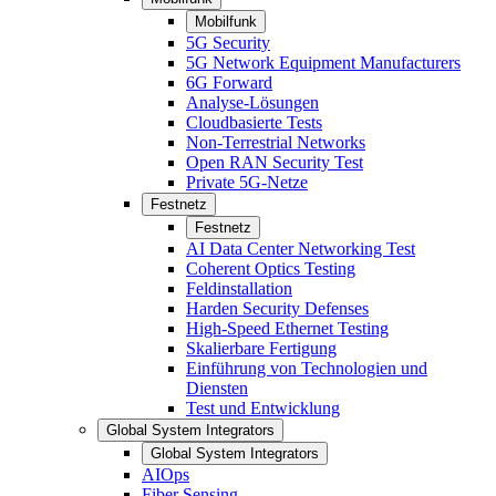
Mobilfunk
5G Security
5G Network Equipment Manufacturers
6G Forward
Analyse-Lösungen
Cloudbasierte Tests
Non-Terrestrial Networks
Open RAN Security Test
Private 5G-Netze
Festnetz
Festnetz
AI Data Center Networking Test
Coherent Optics Testing
Feldinstallation
Harden Security Defenses
High-Speed Ethernet Testing
Skalierbare Fertigung
Einführung von Technologien und
Diensten
Test und Entwicklung
Global System Integrators
Global System Integrators
AIOps
Fiber Sensing