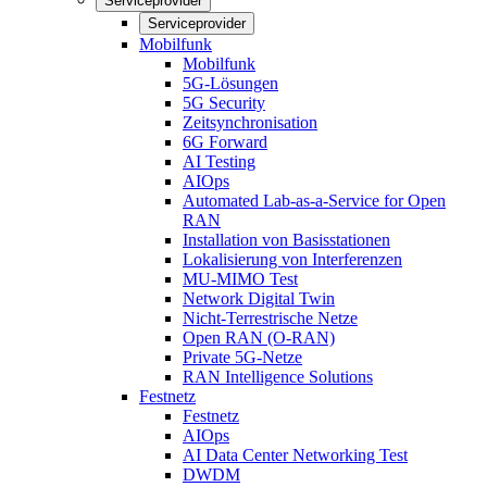
Serviceprovider
Serviceprovider
Mobilfunk
Mobilfunk
5G-Lösungen
5G Security
Zeitsynchronisation
6G Forward
AI Testing
AIOps
Automated Lab-as-a-Service for Open
RAN
Installation von Basisstationen
Lokalisierung von Interferenzen
MU-MIMO Test
Network Digital Twin
Nicht-Terrestrische Netze
Open RAN (O-RAN)
Private 5G-Netze
RAN Intelligence Solutions
Festnetz
Festnetz
AIOps
AI Data Center Networking Test
DWDM