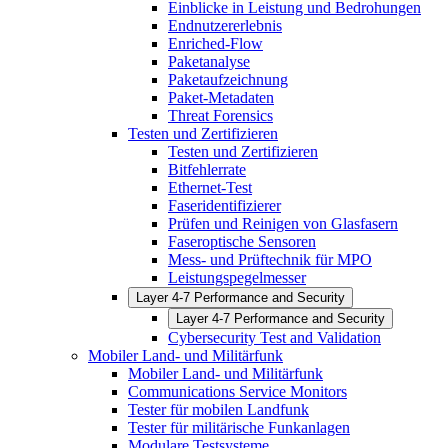
Einblicke in Leistung und Bedrohungen
Endnutzererlebnis
Enriched-Flow
Paketanalyse
Paketaufzeichnung
Paket-Metadaten
Threat Forensics
Testen und Zertifizieren
Testen und Zertifizieren
Bitfehlerrate
Ethernet-Test
Faseridentifizierer
Prüfen und Reinigen von Glasfasern
Faseroptische Sensoren
Mess- und Prüftechnik für MPO
Leistungspegelmesser
Layer 4-7 Performance and Security
Layer 4-7 Performance and Security
Cybersecurity Test and Validation
Mobiler Land- und Militärfunk
Mobiler Land- und Militärfunk
Communications Service Monitors
Tester für mobilen Landfunk
Tester für militärische Funkanlagen
Modulare Testsysteme