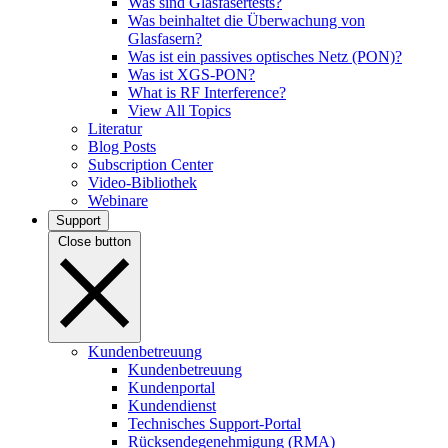
Was sind Glasfasertests?
Was beinhaltet die Überwachung von
Glasfasern?
Was ist ein passives optisches Netz (PON)?
Was ist XGS-PON?
What is RF Interference?
View All Topics
Literatur
Blog Posts
Subscription Center
Video-Bibliothek
Webinare
Support
Close button
Kundenbetreuung
Kundenbetreuung
Kundenportal
Kundendienst
Technisches Support-Portal
Rücksendegenehmigung (RMA)