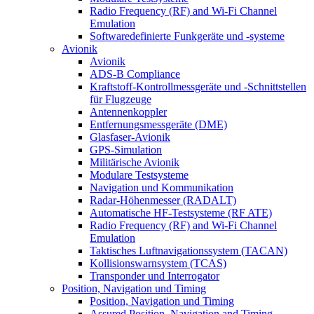
Radio Frequency (RF) and Wi-Fi Channel
Emulation
Softwaredefinierte Funkgeräte und -systeme
Avionik
Avionik
ADS-B Compliance
Kraftstoff-Kontrollmessgeräte und -Schnittstellen
für Flugzeuge
Antennenkoppler
Entfernungsmessgeräte (DME)
Glasfaser-Avionik
GPS-Simulation
Militärische Avionik
Modulare Testsysteme
Navigation und Kommunikation
Radar-Höhenmesser (RADALT)
Automatische HF-Testsysteme (RF ATE)
Radio Frequency (RF) and Wi-Fi Channel
Emulation
Taktisches Luftnavigationssystem (TACAN)
Kollisionswarnsystem (TCAS)
Transponder und Interrogator
Position, Navigation und Timing
Position, Navigation und Timing
Assured Position, Navigation and Timing