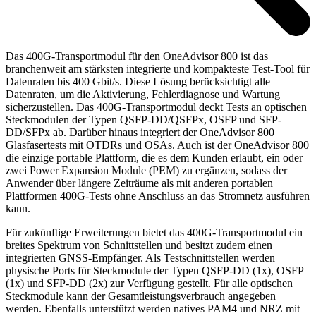
Das 400G-Transportmodul für den OneAdvisor 800 ist das
branchenweit am stärksten integrierte und kompakteste Test-Tool für
Datenraten bis 400 Gbit/s. Diese Lösung berücksichtigt alle
Datenraten, um die Aktivierung, Fehlerdiagnose und Wartung
sicherzustellen. Das 400G-Transportmodul deckt Tests an optischen
Steckmodulen der Typen QSFP-DD/QSFPx, OSFP und SFP-
DD/SFPx ab. Darüber hinaus integriert der OneAdvisor 800
Glasfasertests mit OTDRs und OSAs. Auch ist der OneAdvisor 800
die einzige portable Plattform, die es dem Kunden erlaubt, ein oder
zwei Power Expansion Module (PEM) zu ergänzen, sodass der
Anwender über längere Zeiträume als mit anderen portablen
Plattformen 400G-Tests ohne Anschluss an das Stromnetz ausführen
kann.
Für zukünftige Erweiterungen bietet das 400G-Transportmodul ein
breites Spektrum von Schnittstellen und besitzt zudem einen
integrierten GNSS-Empfänger. Als Testschnittstellen werden
physische Ports für Steckmodule der Typen QSFP-DD (1x), OSFP
(1x) und SFP-DD (2x) zur Verfügung gestellt. Für alle optischen
Steckmodule kann der Gesamtleistungsverbrauch angegeben
werden. Ebenfalls unterstützt werden natives PAM4 und NRZ mit