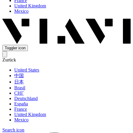
France
United Kingdom
Mexico
Toggler icon
Zurück
United States
中国
日本
Brasil
СНГ
Deutschland
España
France
United Kingdom
Mexico
Search icon