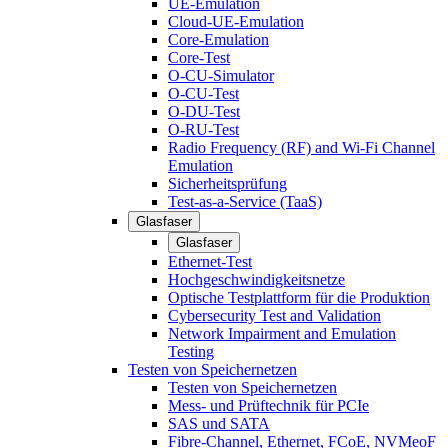
UE-Emulation
Cloud-UE-Emulation
Core-Emulation
Core-Test
O-CU-Simulator
O-CU-Test
O-DU-Test
O-RU-Test
Radio Frequency (RF) and Wi-Fi Channel
Emulation
Sicherheitsprüfung
Test-as-a-Service (TaaS)
Glasfaser
Glasfaser
Ethernet-Test
Hochgeschwindigkeitsnetze
Optische Testplattform für die Produktion
Cybersecurity Test and Validation
Network Impairment and Emulation
Testing
Testen von Speichernetzen
Testen von Speichernetzen
Mess- und Prüftechnik für PCIe
SAS und SATA
Fibre-Channel, Ethernet, FCoE, NVMeoF