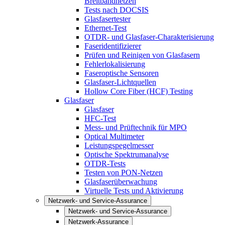
Breitbandnetzen
Tests nach DOCSIS
Glasfasertester
Ethernet-Test
OTDR- und Glasfaser-Charakterisierung
Faseridentifizierer
Prüfen und Reinigen von Glasfasern
Fehlerlokalisierung
Faseroptische Sensoren
Glasfaser-Lichtquellen
Hollow Core Fiber (HCF) Testing
Glasfaser
Glasfaser
HFC-Test
Mess- und Prüftechnik für MPO
Optical Multimeter
Leistungspegelmesser
Optische Spektrumanalyse
OTDR-Tests
Testen von PON-Netzen
Glasfaserüberwachung
Virtuelle Tests und Aktivierung
Netzwerk- und Service-Assurance
Netzwerk- und Service-Assurance
Netzwerk-Assurance