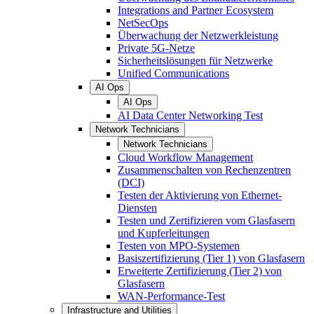
Integrations and Partner Ecosystem
NetSecOps
Überwachung der Netzwerkleistung
Private 5G-Netze
Sicherheitslösungen für Netzwerke
Unified Communications
AI Ops
AI Ops
AI Data Center Networking Test
Network Technicians
Network Technicians
Cloud Workflow Management
Zusammenschalten von Rechenzentren
(DCI)
Testen der Aktivierung von Ethernet-
Diensten
Testen und Zertifizieren vom Glasfasern
und Kupferleitungen
Testen von MPO-Systemen
Basiszertifizierung (Tier 1) von Glasfasern
Erweiterte Zertifizierung (Tier 2) von
Glasfasern
WAN-Performance-Test
Infrastructure and Utilities