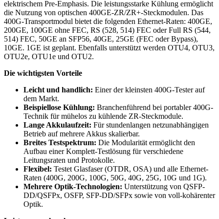
elektrischem Pre-Emphasis. Die leistungsstarke Kühlung ermöglicht
die Nutzung von optischen 400GE-ZR/ZR+-Steckmodulen. Das
400G-Transportmodul bietet die folgenden Ethernet-Raten: 400GE,
200GE, 100GE ohne FEC, RS (528, 514) FEC oder Full RS (544,
514) FEC, 50GE an SFP56, 40GE, 25GE (FEC oder Bypass),
10GE. 1GE ist geplant. Ebenfalls unterstützt werden OTU4, OTU3,
OTU2e, OTU1e und OTU2.
Die wichtigsten Vorteile
Leicht und handlich:
Einer der kleinsten 400G-Tester auf
dem Markt.
Beispiellose Kühlung:
Branchenführend bei portabler 400G-
Technik für mühelos zu kühlende ZR-Steckmodule.
Lange Akkulaufzeit:
Für stundenlangen netzunabhängigen
Betrieb auf mehrere Akkus skalierbar.
Breites Testspektrum:
Die Modularität ermöglicht den
Aufbau einer Komplett-Testlösung für verschiedene
Leitungsraten und Protokolle.
Flexibel:
Testet Glasfaser (OTDR, OSA) und alle Ethernet-
Raten (400G, 200G, 100G, 50G, 40G, 25G, 10G und 1G).
Mehrere Optik-Technologien:
Unterstützung von QSFP-
DD/QSFPx, OSFP, SFP-DD/SFPx sowie von voll-kohärenter
Optik.