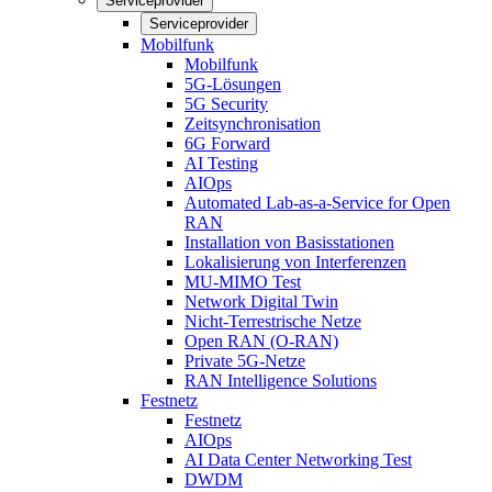
Serviceprovider
Serviceprovider
Mobilfunk
Mobilfunk
5G-Lösungen
5G Security
Zeitsynchronisation
6G Forward
AI Testing
AIOps
Automated Lab-as-a-Service for Open
RAN
Installation von Basisstationen
Lokalisierung von Interferenzen
MU-MIMO Test
Network Digital Twin
Nicht-Terrestrische Netze
Open RAN (O-RAN)
Private 5G-Netze
RAN Intelligence Solutions
Festnetz
Festnetz
AIOps
AI Data Center Networking Test
DWDM