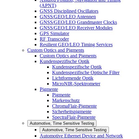
(APNT)
GNSS Disciplined Oscillators
GNSS/GEO/LEO Antennen
GNSS/GEO/LEO Grandmaster Clocks
GNSS/GEO/LEO Receiver Modules
GPS Simulator
RF Transcoder
Resilient GEO/LEO Timing Services
Custom Optics and Pigments
Custom Optics and Pigments
Kundenspezifische Optik
Kundenspezifische Optik
Kundenspezifische Optische Filter
Lichtformende Optik
MicroNIR-Spektrometer
Pigmente
Pigmente
Markenschutz
ChromaFlair-Pigmente
Sicherheitspigmente
SpectraFlair-Pigmente
Automotive, Time Sensitive Testing
Automotive, Time Sensitive Testing
Automotive Ethernet Device and Network