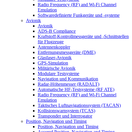
Radio Frequency (RF) and Wi-Fi Channel
Emulation
Softwaredefinierte Funkgeräte und -systeme
Avionik
Avionik
ADS-B Compliance
Kraftstoff-Kontrollmessgeräte und -Schnittstellen
für Flugzeuge
Antennenkoppler
Entfernungsmessgeräte (DME)
Glasfaser-Avionik
GPS-Simulation
Militärische Avionik
Modulare Testsysteme
Navigation und Kommunikation
Radar-Höhenmesser (RADALT)
Automatische HF-Testsysteme (RF ATE)
Radio Frequency (RF) and Wi-Fi Channel
Emulation
Taktisches Luftnavigationssystem (TACAN)
Kollisionswarnsystem (TCAS)
Transponder und Interrogator
Position, Navigation und Timing
Position, Navigation und Timing
Assured Position, Navigation and Timing