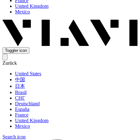
France
United Kingdom
Mexico
Toggler icon
Zurück
United States
中国
日本
Brasil
СНГ
Deutschland
España
France
United Kingdom
Mexico
Search icon