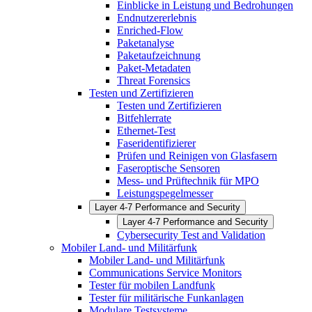
Einblicke in Leistung und Bedrohungen
Endnutzererlebnis
Enriched-Flow
Paketanalyse
Paketaufzeichnung
Paket-Metadaten
Threat Forensics
Testen und Zertifizieren
Testen und Zertifizieren
Bitfehlerrate
Ethernet-Test
Faseridentifizierer
Prüfen und Reinigen von Glasfasern
Faseroptische Sensoren
Mess- und Prüftechnik für MPO
Leistungspegelmesser
Layer 4-7 Performance and Security
Layer 4-7 Performance and Security
Cybersecurity Test and Validation
Mobiler Land- und Militärfunk
Mobiler Land- und Militärfunk
Communications Service Monitors
Tester für mobilen Landfunk
Tester für militärische Funkanlagen
Modulare Testsysteme