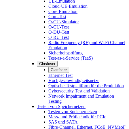
UE-Emulation
Cloud-UE-Emulation
Core-Emulation
Core-Test
O-CU-Simulator
O-CU-Test
O-DU-Test
O-RU-Test
Radio Frequency (RF) and Wi-Fi Channel
Emulation
Sicherheitsprüfung
Test-as-a-Service (TaaS)
Glasfaser
Glasfaser
Ethernet-Test
Hochgeschwindigkeitsnetze
Optische Testplattform für die Produktion
Cybersecurity Test and Validation
Network Impairment and Emulation
Testing
Testen von Speichernetzen
Testen von Speichernetzen
Mess- und Prüftechnik für PCIe
SAS und SATA
Fibre-Channel, Ethernet, FCoE, NVMeoF