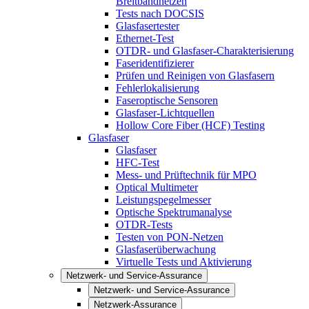
Breitbandnetzen
Tests nach DOCSIS
Glasfasertester
Ethernet-Test
OTDR- und Glasfaser-Charakterisierung
Faseridentifizierer
Prüfen und Reinigen von Glasfasern
Fehlerlokalisierung
Faseroptische Sensoren
Glasfaser-Lichtquellen
Hollow Core Fiber (HCF) Testing
Glasfaser
Glasfaser
HFC-Test
Mess- und Prüftechnik für MPO
Optical Multimeter
Leistungspegelmesser
Optische Spektrumanalyse
OTDR-Tests
Testen von PON-Netzen
Glasfaserüberwachung
Virtuelle Tests und Aktivierung
Netzwerk- und Service-Assurance
Netzwerk- und Service-Assurance
Netzwerk-Assurance