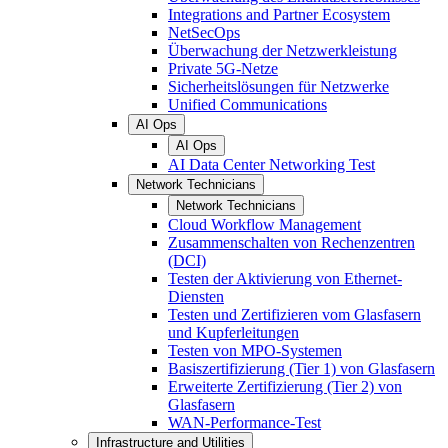
Integrations and Partner Ecosystem
NetSecOps
Überwachung der Netzwerkleistung
Private 5G-Netze
Sicherheitslösungen für Netzwerke
Unified Communications
AI Ops
AI Ops
AI Data Center Networking Test
Network Technicians
Network Technicians
Cloud Workflow Management
Zusammenschalten von Rechenzentren
(DCI)
Testen der Aktivierung von Ethernet-
Diensten
Testen und Zertifizieren vom Glasfasern
und Kupferleitungen
Testen von MPO-Systemen
Basiszertifizierung (Tier 1) von Glasfasern
Erweiterte Zertifizierung (Tier 2) von
Glasfasern
WAN-Performance-Test
Infrastructure and Utilities