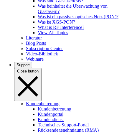
Was sind Glasfasertests?
Was beinhaltet die Überwachung von
Glasfasern?
Was ist ein passives optisches Netz (PON)?
Was ist XGS-PON?
What is RF Interference?
View All Topics
Literatur
Blog Posts
Subscription Center
Video-Bibliothek
Webinare
Support
Close button
Kundenbetreuung
Kundenbetreuung
Kundenportal
Kundendienst
Technisches Support-Portal
Rücksendegenehmigung (RMA)