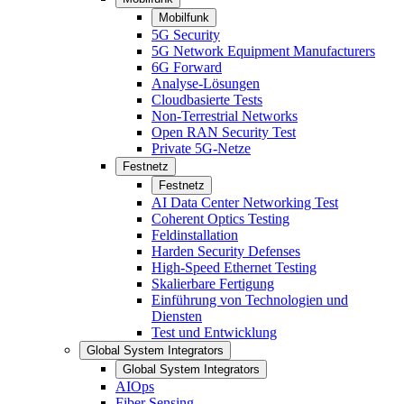
Mobilfunk
5G Security
5G Network Equipment Manufacturers
6G Forward
Analyse-Lösungen
Cloudbasierte Tests
Non-Terrestrial Networks
Open RAN Security Test
Private 5G-Netze
Festnetz
Festnetz
AI Data Center Networking Test
Coherent Optics Testing
Feldinstallation
Harden Security Defenses
High-Speed Ethernet Testing
Skalierbare Fertigung
Einführung von Technologien und
Diensten
Test und Entwicklung
Global System Integrators
Global System Integrators
AIOps
Fiber Sensing