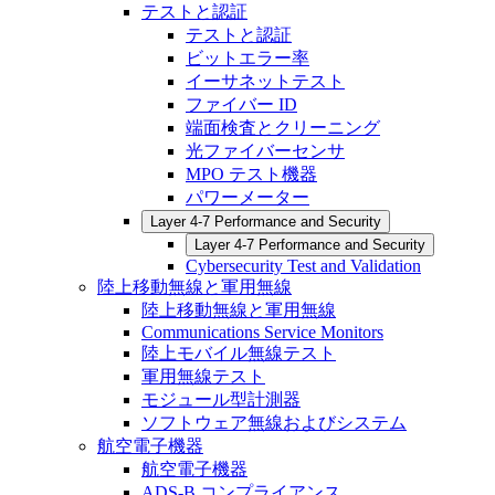
テストと認証
テストと認証
ビットエラー率
イーサネットテスト
ファイバー ID
端面検査とクリーニング
光ファイバーセンサ
MPO テスト機器
パワーメーター
Layer 4-7 Performance and Security
Layer 4-7 Performance and Security
Cybersecurity Test and Validation
陸上移動無線と軍用無線
陸上移動無線と軍用無線
Communications Service Monitors
陸上モバイル無線テスト
軍用無線テスト
モジュール型計測器
ソフトウェア無線およびシステム
航空電子機器
航空電子機器
ADS-B コンプライアンス