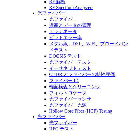
RF 解析
RF Spectrum Analyzers
光ファイバー
光ファイバー
資産とデータの管理
アッテネータ
ビットエラー率
メタル線、DSL、WiFi、ブロードバン
ドテスト
DOCSIS テスト
光ファイバーテスター
イーサネットテスト
OTDR とファイバーの特性評価
ファイバー ID
端面検査とクリーニング
フォルトロケータ
光ファイバーセンサ
光ファイバー光源
Hollow Core Fiber (HCF) Testing
光ファイバー
光ファイバー
HFC テスト