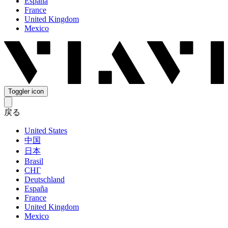
España
France
United Kingdom
Mexico
Toggler icon
戻る
United States
中国
日本
Brasil
СНГ
Deutschland
España
France
United Kingdom
Mexico