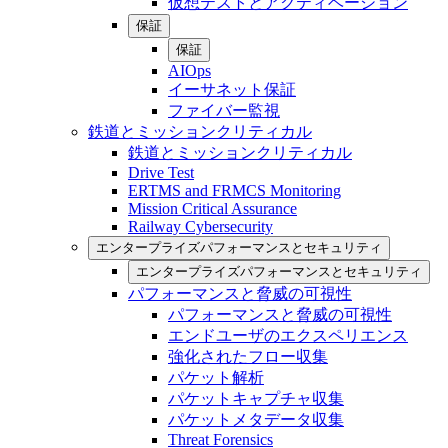
仮想テストとアクティベーション
保証
保証
AIOps
イーサネット保証
ファイバー監視
鉄道とミッションクリティカル
鉄道とミッションクリティカル
Drive Test
ERTMS and FRMCS Monitoring
Mission Critical Assurance
Railway Cybersecurity
エンタープライズパフォーマンスとセキュリティ
エンタープライズパフォーマンスとセキュリティ
パフォーマンスと脅威の可視性
パフォーマンスと脅威の可視性
エンドユーザのエクスペリエンス
強化されたフロー収集
パケット解析
パケットキャプチャ収集
パケットメタデータ収集
Threat Forensics