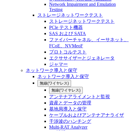
Network Impairment and Emulation
Testing
ストレージネットワークテスト
ストレージネットワークテスト
PCle テスト機器
SAS および SATA
ファイバーチャネル、イーサネット、
FCoE、NVMeoF
プロトコルテスト
エクササイザーとジェネレータ
ジャマー
ネットワーク導入と保守
ネットワーク導入と保守
無線(ワイヤレス)
無線(ワイヤレス)
アンテナアライメントと監視
資産とデータの管理
基地局導入と保守
ケーブルおよびアンテナアナライザ
干渉波のハンチング
Multi-RAT Analyzer