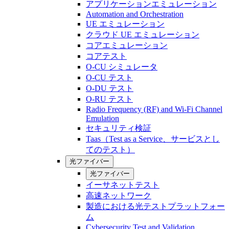
アプリケーションエミュレーション
Automation and Orchestration
UE エミュレーション
クラウド UE エミュレーション
コアエミュレーション
コアテスト
O-CU シミュレータ
O-CU テスト
O-DU テスト
O-RU テスト
Radio Frequency (RF) and Wi-Fi Channel
Emulation
セキュリティ検証
Taas（Test as a Service、サービスとし
てのテスト）
光ファイバー
光ファイバー
イーサネットテスト
高速ネットワーク
製造における光テストプラットフォー
ム
Cybersecurity Test and Validation