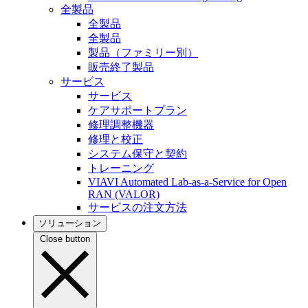
全製品
全製品
全製品
製品（ファミリー別）
販売終了製品
サービス
サービス
ケアサポートプラン
修理調整機器
修理と校正
システム保守と契約
トレーニング
VIAVI Automated Lab-as-a-Service for Open
RAN (VALOR)
サービスの注文方法
ソリューション
Close button