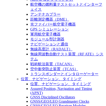
航空機の燃料量テストセットとインターフ
ェイス
アンテナカプラー
距離測定機器（DME）
光ファイバー航空電子機器
GPS シミュレーション
軍用航空電子機器
モジュール型計測器
ナビゲーションと通信
無線高度計（RADALT）
無線周波数自動テスト装置（RF ATE）シス
テム
戦術航法装置（TACAN）
空中衝突防止装置（TCAS）
トランスポンダーとインタローゲーター
位置、ナビゲーション、タイミング
位置、ナビゲーション、タイミング
Assured Position, Navigation and Timing
(APNT)
GNSS Disciplined Oscillators
GNSS/GEO/LEO Grandmaster Clocks
GNSS/GEO/LEO Receiver Modules