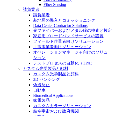
Fiber Sensing
請負業者
請負業者
基地局の導入とコミッショニング
Data Center Contractor Solutions
光ファイバーおよびメタル線の検査と検定
家庭用ブロードバンドサービスの設置
フィールド作業者向けソリューション
工事事業者向けソリューション
オペレーションマネージャ向けのソリュー
ション
テストプロセスの自動化（TPA）
カスタム光学製品と顔料
カスタム光学製品と顔料
3D センシング
偽造防止
自動車
Biomedical Applications
家電製品
カスタムカラーソリューション
航空宇宙および政府機関