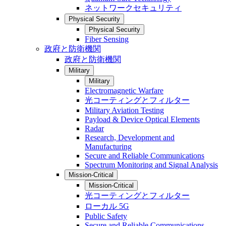
ネットワークセキュリティ
Physical Security
Physical Security
Fiber Sensing
政府と防衛機関
政府と防衛機関
Military
Military
Electromagnetic Warfare
光コーティングとフィルター
Military Aviation Testing
Payload & Device Optical Elements
Radar
Research, Development and
Manufacturing
Secure and Reliable Communications
Spectrum Monitoring and Signal Analysis
Mission-Critical
Mission-Critical
光コーティングとフィルター
ローカル 5G
Public Safety
Secure and Reliable Communications