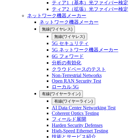
ティア1（基本）光ファイバー検定
ティア2（拡張）光ファイバー検定
ネットワーク機器メーカー
ネットワーク機器メーカー
無線(ワイヤレス)
無線(ワイヤレス)
5G セキュリティ
5G ネットワーク機器メーカー
6G フォワード
分析の有効化
クラウドベースのテスト
Non-Terrestrial Networks
Open RAN Security Test
ローカル 5G
有線(ワイヤーライン)
有線(ワイヤーライン)
AI Data Center Networking Test
Coherent Optics Testing
フィールド展開
Harden Security Defenses
High-Speed Ethernet Testing
技術とサービス紹介