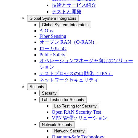
技術とサービス紹介
テストと開発
Global System Integrators
Global System Integrators
AIOps
Fiber Sensing
オープン RAN（O-RAN）
ローカル 5G
Public Safety
オペレーションマネージャ向けのソリュー
ション
テストプロセスの自動化（TPA）
ネットワークセキュリティ
Security
Security
Lab Testing for Security
Lab Testing for Security
Open RAN Security Test
VPN 管理ソリューション
Network Security
Network Security
Quantum-Safe Technology