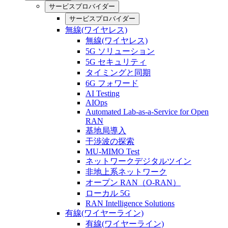
サービスプロバイダー
サービスプロバイダー
無線(ワイヤレス)
無線(ワイヤレス)
5G ソリューション
5G セキュリティ
タイミングと同期
6G フォワード
AI Testing
AIOps
Automated Lab-as-a-Service for Open
RAN
基地局導入
干渉波の探索
MU-MIMO Test
ネットワークデジタルツイン
非地上系ネットワーク
オープン RAN（O-RAN）
ローカル 5G
RAN Intelligence Solutions
有線(ワイヤーライン)
有線(ワイヤーライン)