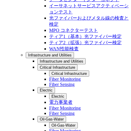
イーサネットサービスアクティベーシ
ョンテスト
光ファイバーおよびメタル線の検査と
検定
MPO コネクターテスト
ティア1（基本）光ファイバー検定
ティア2（拡張）光ファイバー検定
WAN性能検査
Infrastructure and Utilities
Infrastructure and Utilities
Critical Infrastructure
Critical Infrastructure
Fiber Monitoring
Fiber Sensing
Electric
Electric
電力事業者
Fiber Monitoring
Fiber Sensing
Oil-Gas-Water
Oil-Gas-Water
Fiber Monitoring