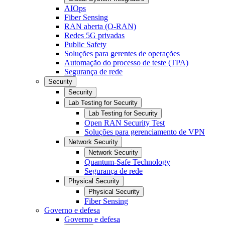
AIOps
Fiber Sensing
RAN aberta (O-RAN)
Redes 5G privadas
Public Safety
Soluções para gerentes de operações
Automação do processo de teste (TPA)
Segurança de rede
Security
Security
Lab Testing for Security
Lab Testing for Security
Open RAN Security Test
Soluções para gerenciamento de VPN
Network Security
Network Security
Quantum-Safe Technology
Segurança de rede
Physical Security
Physical Security
Fiber Sensing
Governo e defesa
Governo e defesa