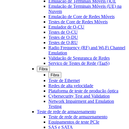
Emulação de Terminais Móveis ()UE
Emulação de Terminais Móveis (UE) na
Nuvem
Emulação de Core de Redes Móveis
Testes de Core de Redes Móveis
Emulador de O-CU
Testes de O-CU
Testes de O-DU
Testes de O-RU
Radio Frequency (RF) and Wi-Fi Channel
Emulation
Validação de Segurança de Redes
Serviço de Testes de Rede (TaaS)
Fibra
Fibra
Teste de Ethernet
Redes de alta velocidade
Plataforma de teste de produção óptica
Cybersecurity Test and Validation
Network Impairment and Emulation
Testing
Teste de rede de armazenamento
Teste de rede de armazenamento
Equipamentos de teste PCIe
SAS e SATA