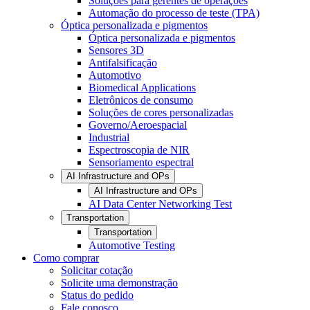
Soluções para gerentes de operações
Automação do processo de teste (TPA)
Óptica personalizada e pigmentos
Óptica personalizada e pigmentos
Sensores 3D
Antifalsificação
Automotivo
Biomedical Applications
Eletrônicos de consumo
Soluções de cores personalizadas
Governo/Aeroespacial
Industrial
Espectroscopia de NIR
Sensoriamento espectral
AI Infrastructure and OPs
AI Infrastructure and OPs
AI Data Center Networking Test
Transportation
Transportation
Automotive Testing
Como comprar
Solicitar cotação
Solicite uma demonstração
Status do pedido
Fale conosco