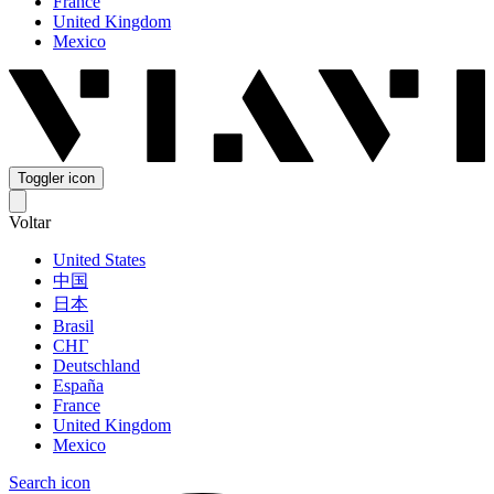
France
United Kingdom
Mexico
Toggler icon
Voltar
United States
中国
日本
Brasil
СНГ
Deutschland
España
France
United Kingdom
Mexico
Search icon