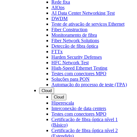
Rede fixa
AIOps
AI Data Center Networking Test
DWDM
Teste de ativação de serviços Ethernet
Fiber Construction
Monitoramento de fibra
Fiber Network Solutions
Detecção de fibra óptica
FTTx
Harden Security Defenses
HFC Network Test
High-Speed Ethernet Testing
Testes com conectores MPO
Soluções para PON
Automação do processo de teste (TPA)
Cloud
Cloud
Hiperescala
Interconexão de data centers
Testes com conectores MPO
Certificação de fibra óptica nível 1
(Básico)
Certificação de fibra óptica nível 2
(Estendido)