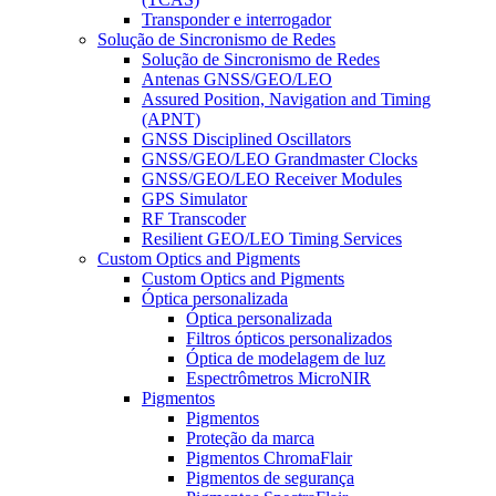
Transponder e interrogador
Solução de Sincronismo de Redes
Solução de Sincronismo de Redes
Antenas GNSS/GEO/LEO
Assured Position, Navigation and Timing
(APNT)
GNSS Disciplined Oscillators
GNSS/GEO/LEO Grandmaster Clocks
GNSS/GEO/LEO Receiver Modules
GPS Simulator
RF Transcoder
Resilient GEO/LEO Timing Services
Custom Optics and Pigments
Custom Optics and Pigments
Óptica personalizada
Óptica personalizada
Filtros ópticos personalizados
Óptica de modelagem de luz
Espectrômetros MicroNIR
Pigmentos
Pigmentos
Proteção da marca
Pigmentos ChromaFlair
Pigmentos de segurança