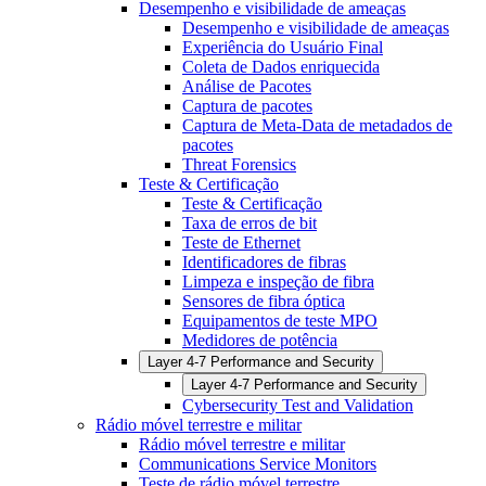
Desempenho e visibilidade de ameaças
Desempenho e visibilidade de ameaças
Experiência do Usuário Final
Coleta de Dados enriquecida
Análise de Pacotes
Captura de pacotes
Captura de Meta-Data de metadados de
pacotes
Threat Forensics
Teste & Certificação
Teste & Certificação
Taxa de erros de bit
Teste de Ethernet
Identificadores de fibras
Limpeza e inspeção de fibra
Sensores de fibra óptica
Equipamentos de teste MPO
Medidores de potência
Layer 4-7 Performance and Security
Layer 4-7 Performance and Security
Cybersecurity Test and Validation
Rádio móvel terrestre e militar
Rádio móvel terrestre e militar
Communications Service Monitors
Teste de rádio móvel terrestre