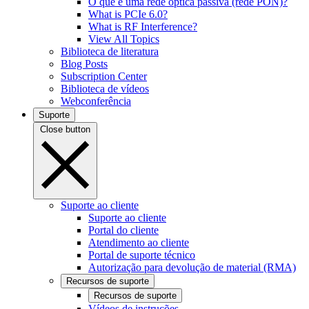
O que é uma rede óptica passiva (rede PON)?
What is PCIe 6.0?
What is RF Interference?
View All Topics
Biblioteca de literatura
Blog Posts
Subscription Center
Biblioteca de vídeos
Webconferência
Suporte
Close button
Suporte ao cliente
Suporte ao cliente
Portal do cliente
Atendimento ao cliente
Portal de suporte técnico
Autorização para devolução de material (RMA)
Recursos de suporte
Recursos de suporte
Vídeos de instruções