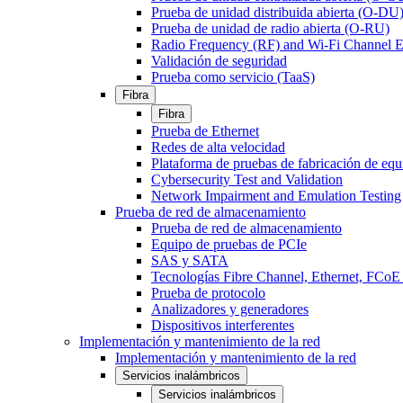
Prueba de unidad distribuida abierta (O-DU
Prueba de unidad de radio abierta (O-RU)
Radio Frequency (RF) and Wi-Fi Channel E
Validación de seguridad
Prueba como servicio (TaaS)
Fibra
Fibra
Prueba de Ethernet
Redes de alta velocidad
Plataforma de pruebas de fabricación de equ
Cybersecurity Test and Validation
Network Impairment and Emulation Testing
Prueba de red de almacenamiento
Prueba de red de almacenamiento
Equipo de pruebas de PCIe
SAS y SATA
Tecnologías Fibre Channel, Ethernet, FC
Prueba de protocolo
Analizadores y generadores
Dispositivos interferentes
Implementación y mantenimiento de la red
Implementación y mantenimiento de la red
Servicios inalámbricos
Servicios inalámbricos