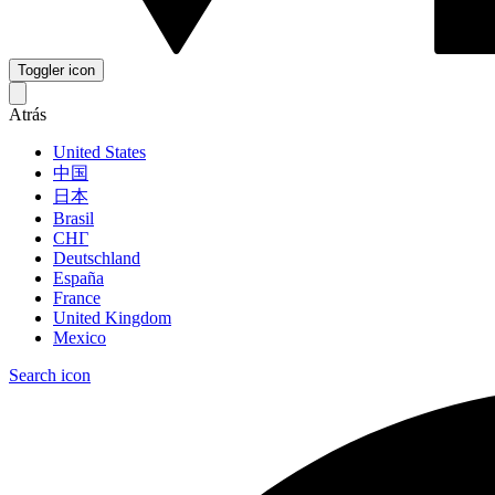
Toggler icon
Atrás
United States
中国
日本
Brasil
СНГ
Deutschland
España
France
United Kingdom
Mexico
Search icon