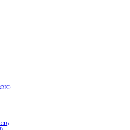
 (RIC)
O-CU)
U)