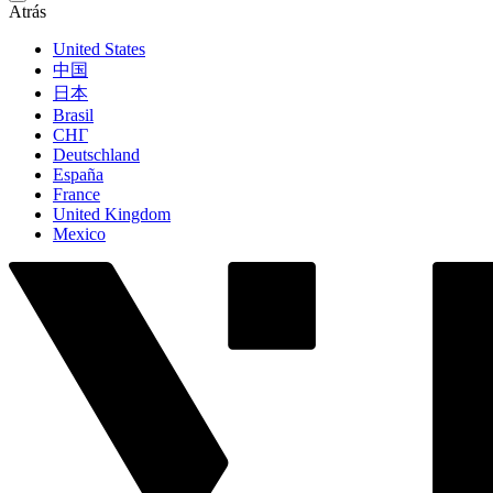
Atrás
United States
中国
日本
Brasil
СНГ
Deutschland
España
France
United Kingdom
Mexico