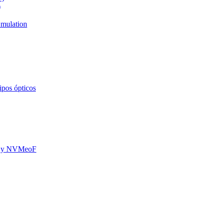
)
mulation
ipos ópticos
oE y NVMeoF