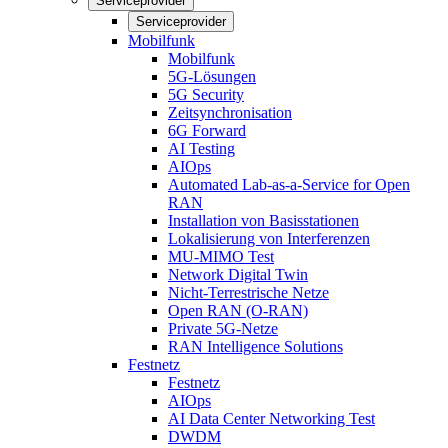
Serviceprovider
Serviceprovider
Mobilfunk
Mobilfunk
5G-Lösungen
5G Security
Zeitsynchronisation
6G Forward
AI Testing
AIOps
Automated Lab-as-a-Service for Open
RAN
Installation von Basisstationen
Lokalisierung von Interferenzen
MU-MIMO Test
Network Digital Twin
Nicht-Terrestrische Netze
Open RAN (O-RAN)
Private 5G-Netze
RAN Intelligence Solutions
Festnetz
Festnetz
AIOps
AI Data Center Networking Test
DWDM