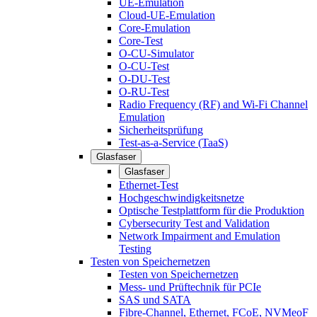
UE-Emulation
Cloud-UE-Emulation
Core-Emulation
Core-Test
O-CU-Simulator
O-CU-Test
O-DU-Test
O-RU-Test
Radio Frequency (RF) and Wi-Fi Channel
Emulation
Sicherheitsprüfung
Test-as-a-Service (TaaS)
Glasfaser
Glasfaser
Ethernet-Test
Hochgeschwindigkeitsnetze
Optische Testplattform für die Produktion
Cybersecurity Test and Validation
Network Impairment and Emulation
Testing
Testen von Speichernetzen
Testen von Speichernetzen
Mess- und Prüftechnik für PCIe
SAS und SATA
Fibre-Channel, Ethernet, FCoE, NVMeoF