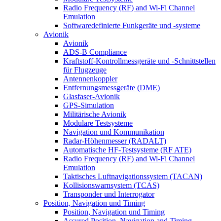
Radio Frequency (RF) and Wi-Fi Channel
Emulation
Softwaredefinierte Funkgeräte und -systeme
Avionik
Avionik
ADS-B Compliance
Kraftstoff-Kontrollmessgeräte und -Schnittstellen
für Flugzeuge
Antennenkoppler
Entfernungsmessgeräte (DME)
Glasfaser-Avionik
GPS-Simulation
Militärische Avionik
Modulare Testsysteme
Navigation und Kommunikation
Radar-Höhenmesser (RADALT)
Automatische HF-Testsysteme (RF ATE)
Radio Frequency (RF) and Wi-Fi Channel
Emulation
Taktisches Luftnavigationssystem (TACAN)
Kollisionswarnsystem (TCAS)
Transponder und Interrogator
Position, Navigation und Timing
Position, Navigation und Timing
Assured Position, Navigation and Timing