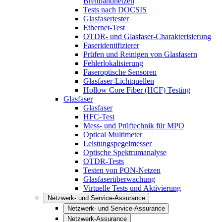
Breitbandnetzen
Tests nach DOCSIS
Glasfasertester
Ethernet-Test
OTDR- und Glasfaser-Charakterisierung
Faseridentifizierer
Prüfen und Reinigen von Glasfasern
Fehlerlokalisierung
Faseroptische Sensoren
Glasfaser-Lichtquellen
Hollow Core Fiber (HCF) Testing
Glasfaser
Glasfaser
HFC-Test
Mess- und Prüftechnik für MPO
Optical Multimeter
Leistungspegelmesser
Optische Spektrumanalyse
OTDR-Tests
Testen von PON-Netzen
Glasfaserüberwachung
Virtuelle Tests und Aktivierung
Netzwerk- und Service-Assurance
Netzwerk- und Service-Assurance
Netzwerk-Assurance