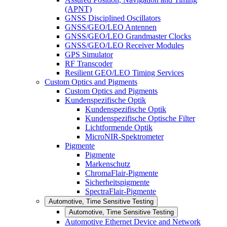
(APNT)
GNSS Disciplined Oscillators
GNSS/GEO/LEO Antennen
GNSS/GEO/LEO Grandmaster Clocks
GNSS/GEO/LEO Receiver Modules
GPS Simulator
RF Transcoder
Resilient GEO/LEO Timing Services
Custom Optics and Pigments
Custom Optics and Pigments
Kundenspezifische Optik
Kundenspezifische Optik
Kundenspezifische Optische Filter
Lichtformende Optik
MicroNIR-Spektrometer
Pigmente
Pigmente
Markenschutz
ChromaFlair-Pigmente
Sicherheitspigmente
SpectraFlair-Pigmente
Automotive, Time Sensitive Testing
Automotive, Time Sensitive Testing
Automotive Ethernet Device and Network