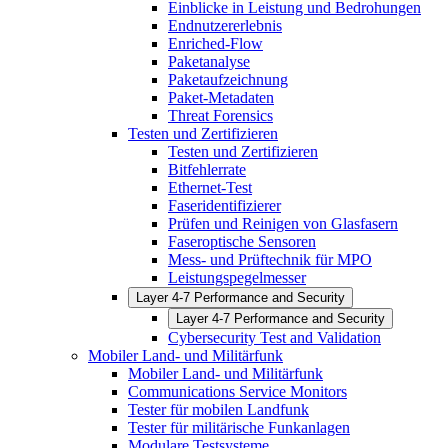
Einblicke in Leistung und Bedrohungen
Endnutzererlebnis
Enriched-Flow
Paketanalyse
Paketaufzeichnung
Paket-Metadaten
Threat Forensics
Testen und Zertifizieren
Testen und Zertifizieren
Bitfehlerrate
Ethernet-Test
Faseridentifizierer
Prüfen und Reinigen von Glasfasern
Faseroptische Sensoren
Mess- und Prüftechnik für MPO
Leistungspegelmesser
Layer 4-7 Performance and Security
Layer 4-7 Performance and Security
Cybersecurity Test and Validation
Mobiler Land- und Militärfunk
Mobiler Land- und Militärfunk
Communications Service Monitors
Tester für mobilen Landfunk
Tester für militärische Funkanlagen
Modulare Testsysteme