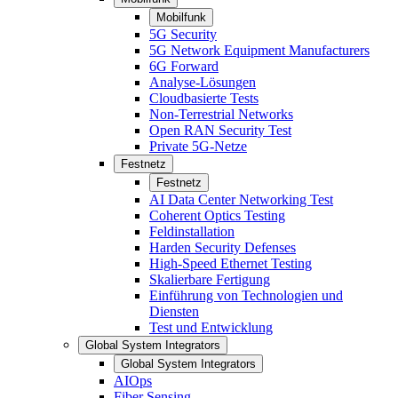
Mobilfunk
5G Security
5G Network Equipment Manufacturers
6G Forward
Analyse-Lösungen
Cloudbasierte Tests
Non-Terrestrial Networks
Open RAN Security Test
Private 5G-Netze
Festnetz
Festnetz
AI Data Center Networking Test
Coherent Optics Testing
Feldinstallation
Harden Security Defenses
High-Speed Ethernet Testing
Skalierbare Fertigung
Einführung von Technologien und
Diensten
Test und Entwicklung
Global System Integrators
Global System Integrators
AIOps
Fiber Sensing