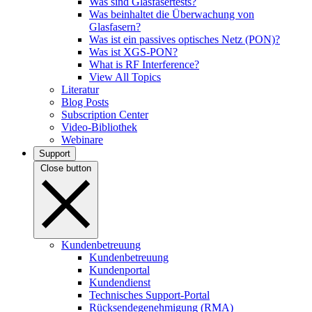
Was sind Glasfasertests?
Was beinhaltet die Überwachung von
Glasfasern?
Was ist ein passives optisches Netz (PON)?
Was ist XGS-PON?
What is RF Interference?
View All Topics
Literatur
Blog Posts
Subscription Center
Video-Bibliothek
Webinare
Support
Close button
Kundenbetreuung
Kundenbetreuung
Kundenportal
Kundendienst
Technisches Support-Portal
Rücksendegenehmigung (RMA)