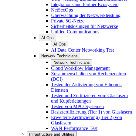
Integrations and Partner Ecosystem
NetSecOps
Überwachung der Netzwerkleistung
Private 5G-Netze
Sicherheitslösungen für Netzwerke
Unified Communications
AI Ops
AI Ops
AI Data Center Networking Test
Network Technicians
Network Technicians
Cloud Workflow Management
Zusammenschalten von Rechenzentren
(DCI)
Testen der Aktivierung von Ethernet-
Diensten
Testen und Zertifizieren vom Glasfasern
und Kupferleitungen
Testen von MPO-Systemen
Basiszertifizierung (Tier 1) von Glasfasern
Erweiterte Zertifizierung (Tier 2) von
Glasfasern
WAN-Performance-Test
Infrastructure and Utilities