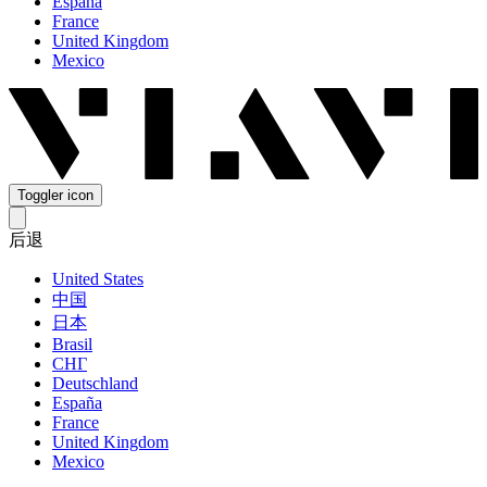
España
France
United Kingdom
Mexico
Toggler icon
后退
United States
中国
日本
Brasil
СНГ
Deutschland
España
France
United Kingdom
Mexico