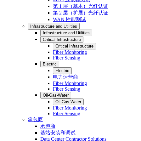
第 1 层（基本）光纤认证
第 2 层（扩展）光纤认证
WAN 性能测试
Infrastructure and Utilities
Infrastructure and Utilities
Critical Infrastructure
Critical Infrastructure
Fiber Monitoring
Fiber Sensing
Electric
Electric
电力运营商
Fiber Monitoring
Fiber Sensing
Oil-Gas-Water
Oil-Gas-Water
Fiber Monitoring
Fiber Sensing
承包商
承包商
基站安装和调试
Data Center Contractor Solutions