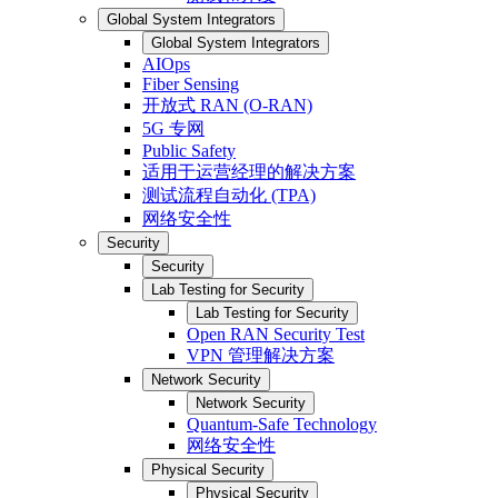
Global System Integrators
Global System Integrators
AIOps
Fiber Sensing
开放式 RAN (O-RAN)
5G 专网
Public Safety
适用于运营经理的解决方案
测试流程自动化 (TPA)
网络安全性
Security
Security
Lab Testing for Security
Lab Testing for Security
Open RAN Security Test
VPN 管理解决方案
Network Security
Network Security
Quantum-Safe Technology
网络安全性
Physical Security
Physical Security