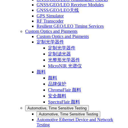
GNSS/GEO/LEO Receiver Modules
GNSS/GEO/LEO天线
GPS Simulator
RF Transcoder
Resilient GEO/LEO Timing Services
Custom Optics and Pigments
Custom Optics and Pigments
定制光学器件
定制光学器件
定制滤光器
光整形光学器件
MicroNIR 光谱仪
颜料
颜料
品牌保护
ChromaFlair 颜料
安全颜料
SpectraFlair 颜料
Automotive, Time Sensitive Testing
Automotive, Time Sensitive Testing
Automotive Ethernet Device and Network
Testing