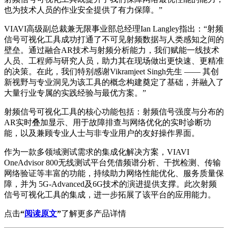
也为技术人员的作业安全提供了有力保障。”
VIAVI高级副总裁兼无限事业部总经理Ian Langley指出：“射频
信号可视化工具成功打通了不可见射频数据与人类感知之间的
壁垒。通过融合AR技术与射频分析能力，我们赋能一线技术
人员、工程师与研究人员，助力其在现场做出更快速、更精准
的决策。在此，我们特别感谢Vikramjeet Singh先生 —— 其创
新视野与专业洞见为该工具的概念构建奠定了基础，并融入了
大量行业专属的实践经验与最优方案。”
射频信号可视化工具的核心功能包括：射频信号强度与分布的
AR实时叠加显示、用于故障排查与网络优化的实时诊断功
能，以及兼顾专业人士与非专业用户的友好操作界面。
作为一款多领域测试需求的集成化解决方案，VIAVI
OneAdvisor 800无线测试平台凭借频谱分析、干扰检测、传输
网络验证等丰富的功能，持续助力网络性能优化、服务质量保
障，并为 5G-Advanced及6G技术的演进提供支撑。此次射频
信号可视化工具的集成，进一步拓展了该平台的应用能力。
点击
“
阅读原文
”
了解更多产品详情