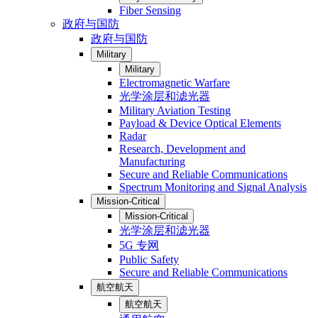
Fiber Sensing
政府与国防
政府与国防
Military
Military
Electromagnetic Warfare
光学涂层和滤光器
Military Aviation Testing
Payload & Device Optical Elements
Radar
Research, Development and
Manufacturing
Secure and Reliable Communications
Spectrum Monitoring and Signal Analysis
Mission-Critical
Mission-Critical
光学涂层和滤光器
5G 专网
Public Safety
Secure and Reliable Communications
航空航天
航空航天