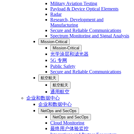
Military Aviation Testing
Payload & Device Optical Elements
Radar
Research, Development and
Manufacturing
Secure and Reliable Communications
Spectrum Monitoring and Signal Analysis
Mission-Critical
Mission-Critical
光学涂层和滤光器
5G 专网
Public Safety
Secure and Reliable Communications
航空航天
航空航天
通用航空
企业和数据中心
企业和数据中心
NetOps and SecOps
NetOps and SecOps
Cloud Monitoring
最终用户体验监控