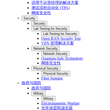
适用于运营经理的解决方案
测试流程自动化 (TPA)
网络安全性
Security
Security
Lab Testing for Security
Lab Testing for Security
Open RAN Security Test
VPN 管理解决方案
Network Security
Network Security
Quantum-Safe Technology
网络安全性
Physical Security
Physical Security
Fiber Sensing
政府与国防
政府与国防
Military
Military
Electromagnetic Warfare
光学涂层和滤光器