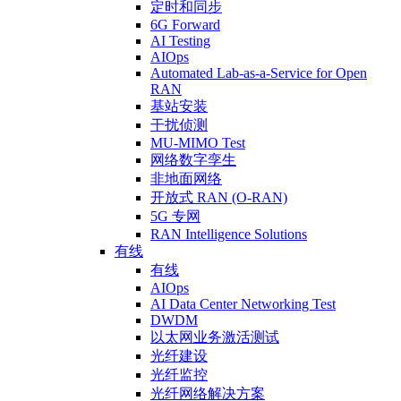
定时和同步
6G Forward
AI Testing
AIOps
Automated Lab-as-a-Service for Open
RAN
基站安装
干扰侦测
MU-MIMO Test
网络数字孪生
非地面网络
开放式 RAN (O-RAN)
5G 专网
RAN Intelligence Solutions
有线
有线
AIOps
AI Data Center Networking Test
DWDM
以太网业务激活测试
光纤建设
光纤监控
光纤网络解决方案