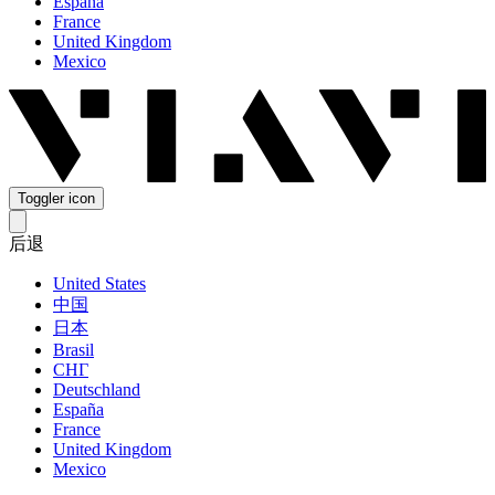
España
France
United Kingdom
Mexico
Toggler icon
后退
United States
中国
日本
Brasil
СНГ
Deutschland
España
France
United Kingdom
Mexico