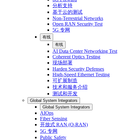
分析支持
基于云的测试
Non-Terrestrial Networks
Open RAN Security Test
5G 专网
有线
有线
AI Data Center Networking Test
Coherent Optics Testing
现场部署
Harden Security Defenses
High-Speed Ethernet Testing
可扩展制造
技术和服务介绍
测试和开发
Global System Integrators
Global System Integrators
AIOps
Fiber Sensing
开放式 RAN (O-RAN)
5G 专网
Public Safety