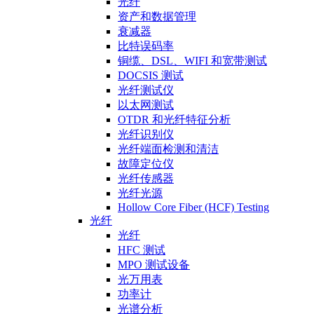
光纤
资产和数据管理
衰减器
比特误码率
铜缆、DSL、WIFI 和宽带测试
DOCSIS 测试
光纤测试仪
以太网测试
OTDR 和光纤特征分析
光纤识别仪
光纤端面检测和清洁
故障定位仪
光纤传感器
光纤光源
Hollow Core Fiber (HCF) Testing
光纤
光纤
HFC 测试
MPO 测试设备
光万用表
功率计
光谱分析