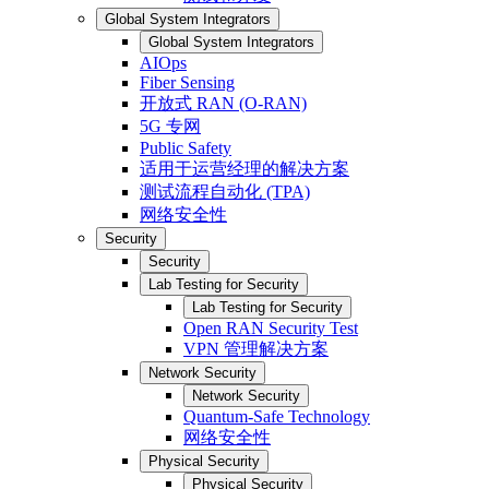
Global System Integrators
Global System Integrators
AIOps
Fiber Sensing
开放式 RAN (O-RAN)
5G 专网
Public Safety
适用于运营经理的解决方案
测试流程自动化 (TPA)
网络安全性
Security
Security
Lab Testing for Security
Lab Testing for Security
Open RAN Security Test
VPN 管理解决方案
Network Security
Network Security
Quantum-Safe Technology
网络安全性
Physical Security
Physical Security