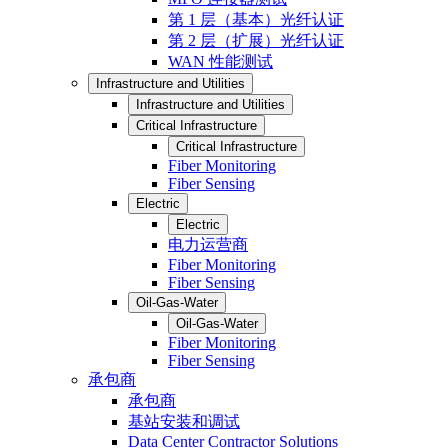
第 1 层（基本）光纤认证
第 2 层（扩展）光纤认证
WAN 性能测试
Infrastructure and Utilities
Infrastructure and Utilities
Critical Infrastructure
Critical Infrastructure
Fiber Monitoring
Fiber Sensing
Electric
Electric
电力运营商
Fiber Monitoring
Fiber Sensing
Oil-Gas-Water
Oil-Gas-Water
Fiber Monitoring
Fiber Sensing
承包商
承包商
基站安装和调试
Data Center Contractor Solutions