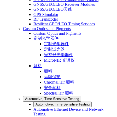
GNSS/GEO/LEO Receiver Modules
GNSS/GEO/LEO天线
GPS Simulator
RF Transcoder
Resilient GEO/LEO Timing Services
Custom Optics and Pigments
Custom Optics and Pigments
定制光学器件
定制光学器件
定制滤光器
光整形光学器件
MicroNIR 光谱仪
颜料
颜料
品牌保护
ChromaFlair 颜料
安全颜料
SpectraFlair 颜料
Automotive, Time Sensitive Testing
Automotive, Time Sensitive Testing
Automotive Ethernet Device and Network
Testing