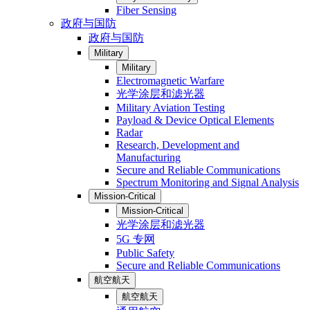
Fiber Sensing
政府与国防
政府与国防
Military
Military
Electromagnetic Warfare
光学涂层和滤光器
Military Aviation Testing
Payload & Device Optical Elements
Radar
Research, Development and
Manufacturing
Secure and Reliable Communications
Spectrum Monitoring and Signal Analysis
Mission-Critical
Mission-Critical
光学涂层和滤光器
5G 专网
Public Safety
Secure and Reliable Communications
航空航天
航空航天