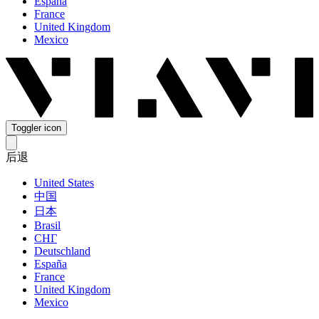
España
France
United Kingdom
Mexico
Toggler icon
后退
United States
中国
日本
Brasil
СНГ
Deutschland
España
France
United Kingdom
Mexico