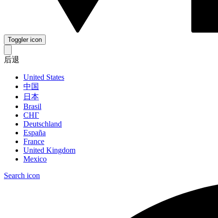
Toggler icon
后退
United States
中国
日本
Brasil
СНГ
Deutschland
España
France
United Kingdom
Mexico
Search icon