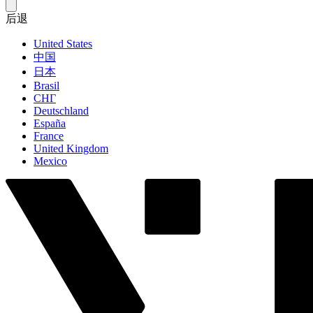
后退
United States
中国
日本
Brasil
СНГ
Deutschland
España
France
United Kingdom
Mexico