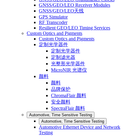
GNSS/GEO/LEO Receiver Modules
GNSS/GEO/LEO天线
GPS Simulator
RF Transcoder
Resilient GEO/LEO Timing Services
Custom Optics and Pigments
Custom Optics and Pigments
定制光学器件
定制光学器件
定制滤光器
光整形光学器件
MicroNIR 光谱仪
颜料
颜料
品牌保护
ChromaFlair 颜料
安全颜料
SpectraFlair 颜料
Automotive, Time Sensitive Testing
Automotive, Time Sensitive Testing
Automotive Ethernet Device and Network
Testing