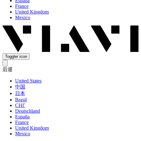
España
France
United Kingdom
Mexico
Toggler icon
后退
United States
中国
日本
Brasil
СНГ
Deutschland
España
France
United Kingdom
Mexico