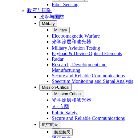
Fiber Sensing
政府与国防
政府与国防
Military
Military
Electromagnetic Warfare
光学涂层和滤光器
Military Aviation Testing
Payload & Device Optical Elements
Radar
Research, Development and
Manufacturing
Secure and Reliable Communications
Spectrum Monitoring and Signal Analysis
Mission-Critical
Mission-Critical
光学涂层和滤光器
5G 专网
Public Safety
Secure and Reliable Communications
航空航天
航空航天