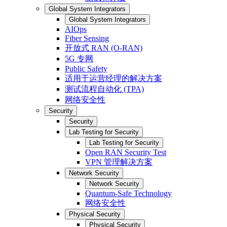
Global System Integrators
Global System Integrators
AIOps
Fiber Sensing
开放式 RAN (O-RAN)
5G 专网
Public Safety
适用于运营经理的解决方案
测试流程自动化 (TPA)
网络安全性
Security
Security
Lab Testing for Security
Lab Testing for Security
Open RAN Security Test
VPN 管理解决方案
Network Security
Network Security
Quantum-Safe Technology
网络安全性
Physical Security
Physical Security