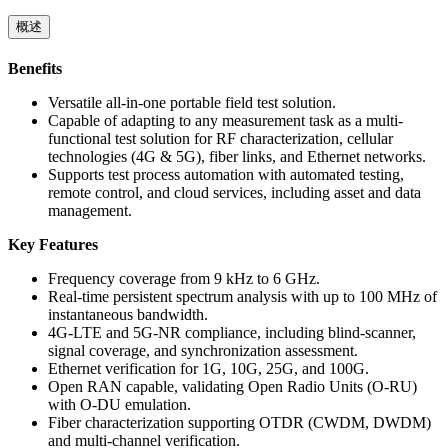
概述
Benefits
Versatile all-in-one portable field test solution.
Capable of adapting to any measurement task as a multi-
functional test solution for RF characterization, cellular
technologies (4G & 5G), fiber links, and Ethernet networks.
Supports test process automation with automated testing,
remote control, and cloud services, including asset and data
management.
Key Features
Frequency coverage from 9 kHz to 6 GHz.
Real-time persistent spectrum analysis with up to 100 MHz of
instantaneous bandwidth.
4G-LTE and 5G-NR compliance, including blind-scanner,
signal coverage, and synchronization assessment.
Ethernet verification for 1G, 10G, 25G, and 100G.
Open RAN capable, validating Open Radio Units (O-RU)
with O-DU emulation.
Fiber characterization supporting OTDR (CWDM, DWDM)
and multi-channel verification.