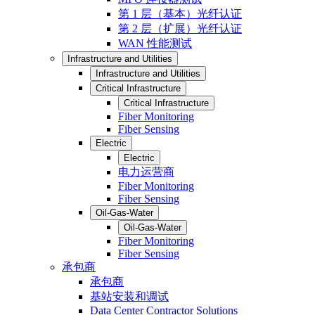
第 1 层（基本）光纤认证
第 2 层（扩展）光纤认证
WAN 性能测试
Infrastructure and Utilities
Infrastructure and Utilities
Critical Infrastructure
Critical Infrastructure
Fiber Monitoring
Fiber Sensing
Electric
Electric
电力运营商
Fiber Monitoring
Fiber Sensing
Oil-Gas-Water
Oil-Gas-Water
Fiber Monitoring
Fiber Sensing
承包商
承包商
基站安装和调试
Data Center Contractor Solutions