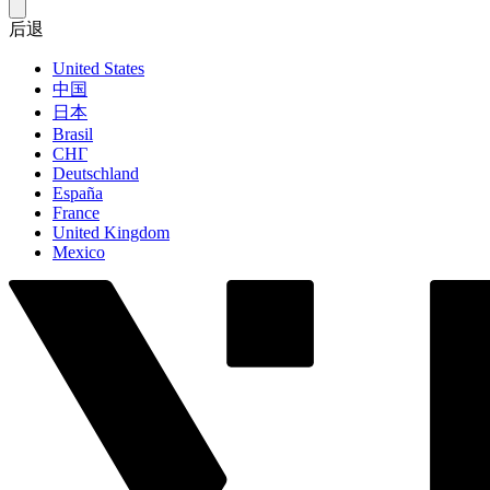
后退
United States
中国
日本
Brasil
СНГ
Deutschland
España
France
United Kingdom
Mexico