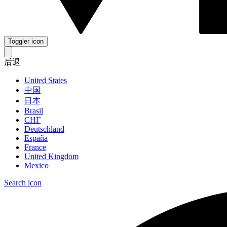
Toggler icon
后退
United States
中国
日本
Brasil
СНГ
Deutschland
España
France
United Kingdom
Mexico
Search icon