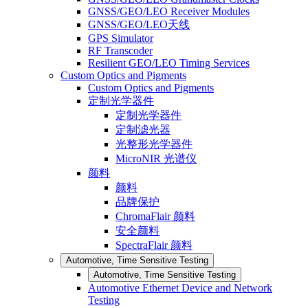
GNSS/GEO/LEO Receiver Modules
GNSS/GEO/LEO天线
GPS Simulator
RF Transcoder
Resilient GEO/LEO Timing Services
Custom Optics and Pigments
Custom Optics and Pigments
定制光学器件
定制光学器件
定制滤光器
光整形光学器件
MicroNIR 光谱仪
颜料
颜料
品牌保护
ChromaFlair 颜料
安全颜料
SpectraFlair 颜料
Automotive, Time Sensitive Testing
Automotive, Time Sensitive Testing
Automotive Ethernet Device and Network
Testing