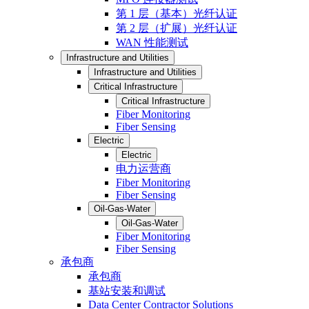
第 1 层（基本）光纤认证
第 2 层（扩展）光纤认证
WAN 性能测试
Infrastructure and Utilities
Infrastructure and Utilities
Critical Infrastructure
Critical Infrastructure
Fiber Monitoring
Fiber Sensing
Electric
Electric
电力运营商
Fiber Monitoring
Fiber Sensing
Oil-Gas-Water
Oil-Gas-Water
Fiber Monitoring
Fiber Sensing
承包商
承包商
基站安装和调试
Data Center Contractor Solutions