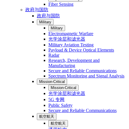
Fiber Sensing
政府与国防
政府与国防
Military
Military
Electromagnetic Warfare
光学涂层和滤光器
Military Aviation Testing
Payload & Device Optical Elements
Radar
Research, Development and
Manufacturing
Secure and Reliable Communications
Spectrum Monitoring and Signal Analysis
Mission-Critical
Mission-Critical
光学涂层和滤光器
5G 专网
Public Safety
Secure and Reliable Communications
航空航天
航空航天