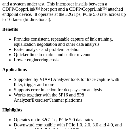
and a system under test. This Interposer installs between a
CDFP/CopprLink™ host port and a CDFP/CopprLink™ attached
endpoint device. It operates at the 32GTps, PCIe 5.0 rate, across up
to 16-lanes (bi-directional).
Benefits
Provides consistent, repeatable capture of link training,
equalization negotiation and other data analysis
Faster analysis and problem isolation
Quicker time to market and earlier revenue
Lower engineering costs
Applications
Supported by VIAVI Analyzer tools for trace capture with
filter, trigger and more
Supports error injection for deep system analysis
Works together with the 5P16 and 5P8
Analyzer/Exerciser/Jammer platforms
Highlights
Operates up to 32GTps, PCIe 5.0 data rates
Downward compatible with PCIe 1.0, 2.0, 3.0 and 4.0, and