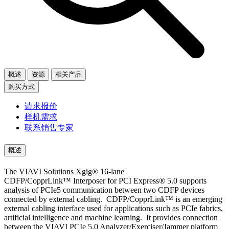
概述
资源
相关产品
购买方式
请求报价
样机需求
联系销售专家
概述
The VIAVI Solutions Xgig® 16-lane
CDFP/CopprLink™ Interposer for PCI Express® 5.0 supports
analysis of PCIe5 communication between two CDFP devices
connected by external cabling. CDFP/CopprLink™ is an emerging
external cabling interface used for applications such as PCIe fabrics,
artificial intelligence and machine learning. It provides connection
between the VIAVI PCIe 5.0 Analyzer/Exerciser/Jammer platform