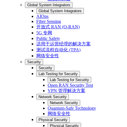
Global System Integrators
Global System Integrators
AIOps
Fiber Sensing
开放式 RAN (O-RAN)
5G 专网
Public Safety
适用于运营经理的解决方案
测试流程自动化 (TPA)
网络安全性
Security
Security
Lab Testing for Security
Lab Testing for Security
Open RAN Security Test
VPN 管理解决方案
Network Security
Network Security
Quantum-Safe Technology
网络安全性
Physical Security
Physical Security