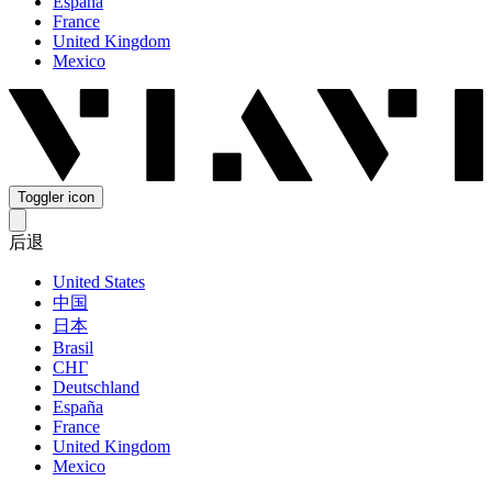
España
France
United Kingdom
Mexico
Toggler icon
后退
United States
中国
日本
Brasil
СНГ
Deutschland
España
France
United Kingdom
Mexico