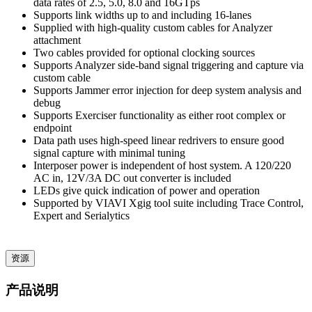
data rates of 2.5, 5.0, 8.0 and 16GTps
Supports link widths up to and including 16-lanes
Supplied with high-quality custom cables for Analyzer
attachment
Two cables provided for optional clocking sources
Supports Analyzer side-band signal triggering and capture via
custom cable
Supports Jammer error injection for deep system analysis and
debug
Supports Exerciser functionality as either root complex or
endpoint
Data path uses high-speed linear redrivers to ensure good
signal capture with minimal tuning
Interposer power is independent of host system. A 120/220
AC in, 12V/3A DC out converter is included
LEDs give quick indication of power and operation
Supported by VIAVI Xgig tool suite including Trace Control,
Expert and Serialytics
资源
产品说明