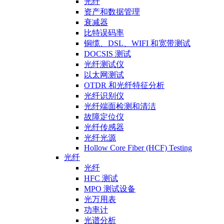
光纤
资产和数据管理
衰减器
比特误码率
铜缆、DSL、WIFI 和宽带测试
DOCSIS 测试
光纤测试仪
以太网测试
OTDR 和光纤特征分析
光纤识别仪
光纤端面检测和清洁
故障定位仪
光纤传感器
光纤光源
Hollow Core Fiber (HCF) Testing
光纤
光纤
HFC 测试
MPO 测试设备
光万用表
功率计
光谱分析