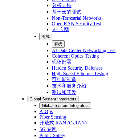
分析支持
基于云的测试
Non-Terrestrial Networks
Open RAN Security Test
5G 专网
有线
有线
AI Data Center Networking Test
Coherent Optics Testing
现场部署
Harden Security Defenses
High-Speed Ethernet Testing
可扩展制造
技术和服务介绍
测试和开发
Global System Integrators
Global System Integrators
AIOps
Fiber Sensing
开放式 RAN (O-RAN)
5G 专网
Public Safety