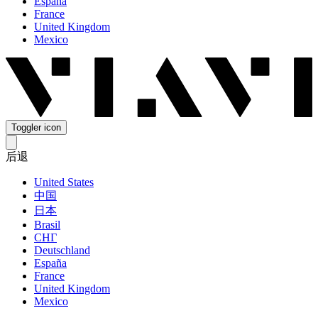
España
France
United Kingdom
Mexico
Toggler icon
后退
United States
中国
日本
Brasil
СНГ
Deutschland
España
France
United Kingdom
Mexico