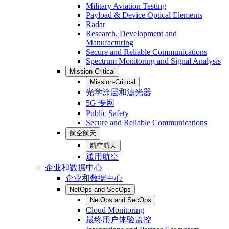
Military Aviation Testing
Payload & Device Optical Elements
Radar
Research, Development and
Manufacturing
Secure and Reliable Communications
Spectrum Monitoring and Signal Analysis
Mission-Critical
Mission-Critical
光学涂层和滤光器
5G 专网
Public Safety
Secure and Reliable Communications
航空航天
航空航天
通用航空
企业和数据中心
企业和数据中心
NetOps and SecOps
NetOps and SecOps
Cloud Monitoring
最终用户体验监控