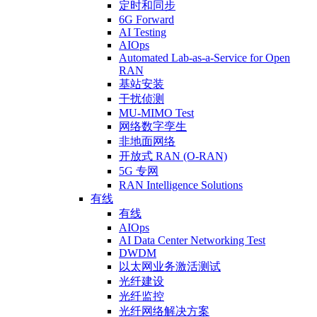
定时和同步
6G Forward
AI Testing
AIOps
Automated Lab-as-a-Service for Open
RAN
基站安装
干扰侦测
MU-MIMO Test
网络数字孪生
非地面网络
开放式 RAN (O-RAN)
5G 专网
RAN Intelligence Solutions
有线
有线
AIOps
AI Data Center Networking Test
DWDM
以太网业务激活测试
光纤建设
光纤监控
光纤网络解决方案