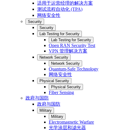
适用于运营经理的解决方案
测试流程自动化 (TPA)
网络安全性
Security
Security
Lab Testing for Security
Lab Testing for Security
Open RAN Security Test
VPN 管理解决方案
Network Security
Network Security
Quantum-Safe Technology
网络安全性
Physical Security
Physical Security
Fiber Sensing
政府与国防
政府与国防
Military
Military
Electromagnetic Warfare
光学涂层和滤光器