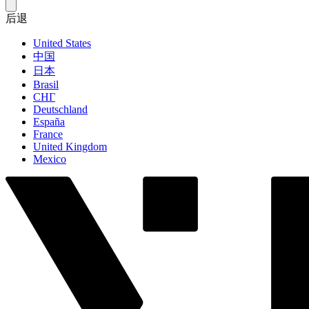
后退
United States
中国
日本
Brasil
СНГ
Deutschland
España
France
United Kingdom
Mexico