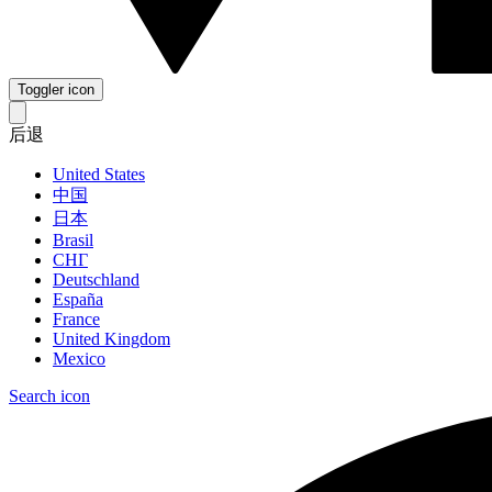
Toggler icon
后退
United States
中国
日本
Brasil
СНГ
Deutschland
España
France
United Kingdom
Mexico
Search icon