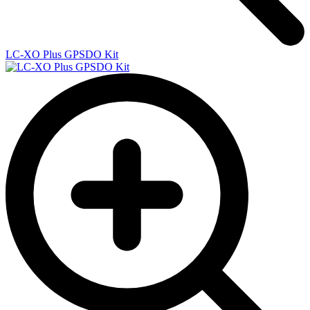
LC-XO Plus GPSDO Kit