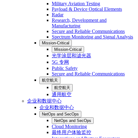
Military Aviation Testing
Payload & Device Optical Elements
Radar
Research, Development and
Manufacturing
Secure and Reliable Communications
Spectrum Monitoring and Signal Analysis
Mission-Critical
Mission-Critical
光学涂层和滤光器
5G 专网
Public Safety
Secure and Reliable Communications
航空航天
航空航天
通用航空
企业和数据中心
企业和数据中心
NetOps and SecOps
NetOps and SecOps
Cloud Monitoring
最终用户体验监控