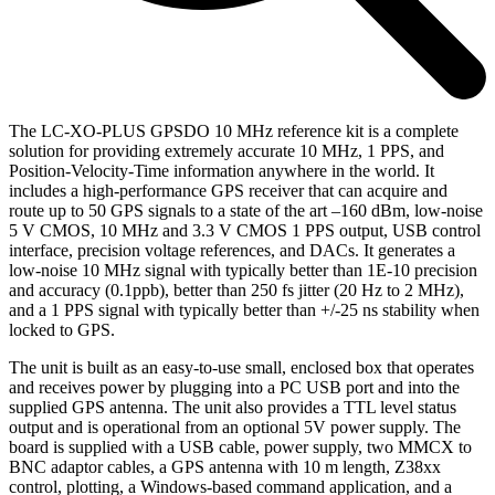
The LC-XO-PLUS GPSDO 10 MHz reference kit is a complete
solution for providing extremely accurate 10 MHz, 1 PPS, and
Position-Velocity-Time information anywhere in the world. It
includes a high-performance GPS receiver that can acquire and
route up to 50 GPS signals to a state of the art –160 dBm, low-noise
5 V CMOS, 10 MHz and 3.3 V CMOS 1 PPS output, USB control
interface, precision voltage references, and DACs. It generates a
low-noise 10 MHz signal with typically better than 1E-10 precision
and accuracy (0.1ppb), better than 250 fs jitter (20 Hz to 2 MHz),
and a 1 PPS signal with typically better than +/-25 ns stability when
locked to GPS.
The unit is built as an easy-to-use small, enclosed box that operates
and receives power by plugging into a PC USB port and into the
supplied GPS antenna. The unit also provides a TTL level status
output and is operational from an optional 5V power supply. The
board is supplied with a USB cable, power supply, two MMCX to
BNC adaptor cables, a GPS antenna with 10 m length, Z38xx
control, plotting, a Windows-based command application, and a