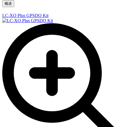
概述
LC-XO Plus GPSDO Kit