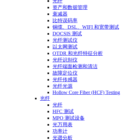
光纤
资产和数据管理
衰减器
比特误码率
铜缆、DSL、WIFI 和宽带测试
DOCSIS 测试
光纤测试仪
以太网测试
OTDR 和光纤特征分析
光纤识别仪
光纤端面检测和清洁
故障定位仪
光纤传感器
光纤光源
Hollow Core Fiber (HCF) Testing
光纤
光纤
HFC 测试
MPO 测试设备
光万用表
功率计
光谱分析