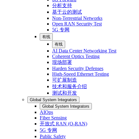
分析支持
基于云的测试
Non-Terrestrial Networks
Open RAN Security Test
5G 专网
有线
有线
AI Data Center Networking Test
Coherent Optics Testing
现场部署
Harden Security Defenses
High-Speed Ethernet Testing
可扩展制造
技术和服务介绍
测试和开发
Global System Integrators
Global System Integrators
AIOps
Fiber Sensing
开放式 RAN (O-RAN)
5G 专网
Public Safety