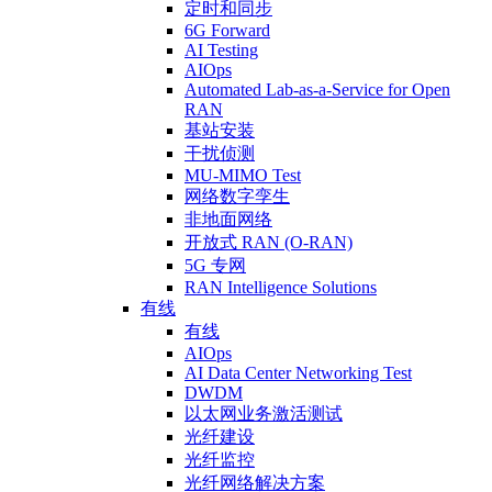
定时和同步
6G Forward
AI Testing
AIOps
Automated Lab-as-a-Service for Open
RAN
基站安装
干扰侦测
MU-MIMO Test
网络数字孪生
非地面网络
开放式 RAN (O-RAN)
5G 专网
RAN Intelligence Solutions
有线
有线
AIOps
AI Data Center Networking Test
DWDM
以太网业务激活测试
光纤建设
光纤监控
光纤网络解决方案