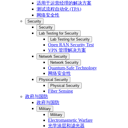
适用于运营经理的解决方案
测试流程自动化 (TPA)
网络安全性
Security
Security
Lab Testing for Security
Lab Testing for Security
Open RAN Security Test
VPN 管理解决方案
Network Security
Network Security
Quantum-Safe Technology
网络安全性
Physical Security
Physical Security
Fiber Sensing
政府与国防
政府与国防
Military
Military
Electromagnetic Warfare
光学涂层和滤光器