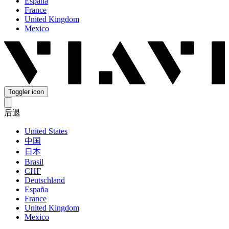
España
France
United Kingdom
Mexico
Toggler icon
后退
United States
中国
日本
Brasil
СНГ
Deutschland
España
France
United Kingdom
Mexico