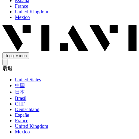
España
France
United Kingdom
Mexico
Toggler icon
后退
United States
中国
日本
Brasil
СНГ
Deutschland
España
France
United Kingdom
Mexico