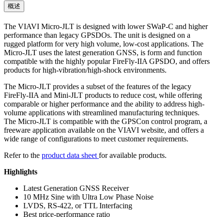
概述
The VIAVI Micro-JLT is designed with lower SWaP-C and higher
performance than legacy GPSDOs. The unit is designed on a
rugged platform for very high volume, low-cost applications. The
Micro-JLT uses the
latest generation
GNSS, is form and function
compatible with the highly popular FireFly-IIA GPSDO, and offers
products for high-vibration/high-shock environments.
The Micro-JLT provides a subset of the features of the legacy
FireFly-IIA and Mini-JLT products to reduce cost, while offering
comparable or higher performance and the ability to address high-
volume applications with streamlined manufacturing techniques.
The Micro-JLT is compatible with the GPSCon control program, a
freeware application available on the VIAVI website, and offers a
wide range of configurations to meet customer requirements.
Refer to the
product data sheet
for available products.
Highlights
Latest Generation GNSS Receiver
10 MHz Sine with Ultra Low Phase Noise
LVDS, RS-422, or TTL Interfacing
Best price-performance ratio