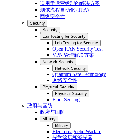
适用于运营经理的解决方案
测试流程自动化 (TPA)
网络安全性
Security
Security
Lab Testing for Security
Lab Testing for Security
Open RAN Security Test
VPN 管理解决方案
Network Security
Network Security
Quantum-Safe Technology
网络安全性
Physical Security
Physical Security
Fiber Sensing
政府与国防
政府与国防
Military
Military
Electromagnetic Warfare
光学涂层和滤光器