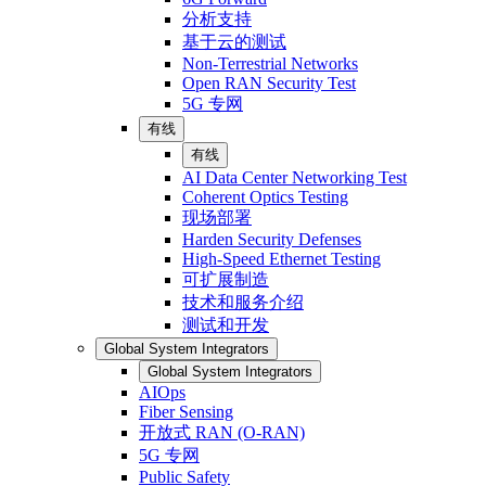
分析支持
基于云的测试
Non-Terrestrial Networks
Open RAN Security Test
5G 专网
有线
有线
AI Data Center Networking Test
Coherent Optics Testing
现场部署
Harden Security Defenses
High-Speed Ethernet Testing
可扩展制造
技术和服务介绍
测试和开发
Global System Integrators
Global System Integrators
AIOps
Fiber Sensing
开放式 RAN (O-RAN)
5G 专网
Public Safety