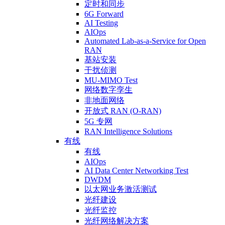
定时和同步
6G Forward
AI Testing
AIOps
Automated Lab-as-a-Service for Open
RAN
基站安装
干扰侦测
MU-MIMO Test
网络数字孪生
非地面网络
开放式 RAN (O-RAN)
5G 专网
RAN Intelligence Solutions
有线
有线
AIOps
AI Data Center Networking Test
DWDM
以太网业务激活测试
光纤建设
光纤监控
光纤网络解决方案