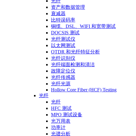
光纤
资产和数据管理
衰减器
比特误码率
铜缆、DSL、WIFI 和宽带测试
DOCSIS 测试
光纤测试仪
以太网测试
OTDR 和光纤特征分析
光纤识别仪
光纤端面检测和清洁
故障定位仪
光纤传感器
光纤光源
Hollow Core Fiber (HCF) Testing
光纤
光纤
HFC 测试
MPO 测试设备
光万用表
功率计
光谱分析