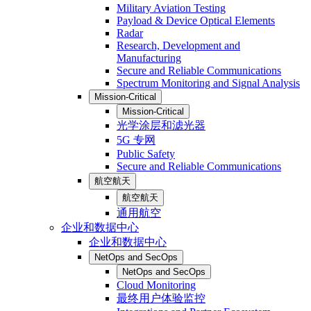
Military Aviation Testing
Payload & Device Optical Elements
Radar
Research, Development and
Manufacturing
Secure and Reliable Communications
Spectrum Monitoring and Signal Analysis
Mission-Critical
Mission-Critical
光学涂层和滤光器
5G 专网
Public Safety
Secure and Reliable Communications
航空航天
航空航天
通用航空
企业和数据中心
企业和数据中心
NetOps and SecOps
NetOps and SecOps
Cloud Monitoring
最终用户体验监控