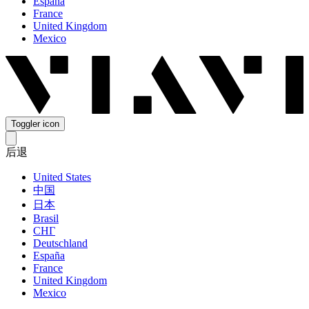
España
France
United Kingdom
Mexico
Toggler icon
后退
United States
中国
日本
Brasil
СНГ
Deutschland
España
France
United Kingdom
Mexico