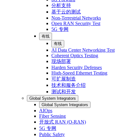
分析支持
基于云的测试
Non-Terrestrial Networks
Open RAN Security Test
5G 专网
有线
有线
AI Data Center Networking Test
Coherent Optics Testing
现场部署
Harden Security Defenses
High-Speed Ethernet Testing
可扩展制造
技术和服务介绍
测试和开发
Global System Integrators
Global System Integrators
AIOps
Fiber Sensing
开放式 RAN (O-RAN)
5G 专网
Public Safety