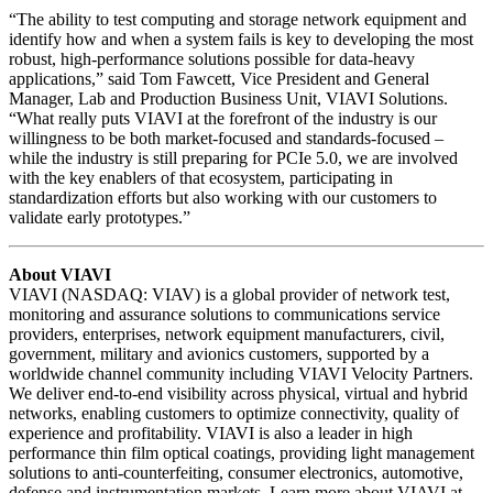
“The ability to test computing and storage network equipment and
identify how and when a system fails is key to developing the most
robust, high-performance solutions possible for data-heavy
applications,” said Tom Fawcett, Vice President and General
Manager, Lab and Production Business Unit, VIAVI Solutions.
“What really puts VIAVI at the forefront of the industry is our
willingness to be both market-focused and standards-focused –
while the industry is still preparing for PCIe 5.0, we are involved
with the key enablers of that ecosystem, participating in
standardization efforts but also working with our customers to
validate early prototypes.”
About VIAVI
VIAVI (NASDAQ: VIAV) is a global provider of network test,
monitoring and assurance solutions to communications service
providers, enterprises, network equipment manufacturers, civil,
government, military and avionics customers, supported by a
worldwide channel community including VIAVI Velocity Partners.
We deliver end-to-end visibility across physical, virtual and hybrid
networks, enabling customers to optimize connectivity, quality of
experience and profitability. VIAVI is also a leader in high
performance thin film optical coatings, providing light management
solutions to anti-counterfeiting, consumer electronics, automotive,
defense and instrumentation markets. Learn more about VIAVI at