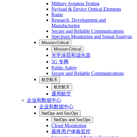
Military Aviation Testing
Payload & Device Optical Elements
Radar
Research, Development and
Manufacturing
Secure and Reliable Communications
Spectrum Monitoring and Signal Analysis
Mission-Critical
Mission-Critical
光学涂层和滤光器
5G 专网
Public Safety
Secure and Reliable Communications
航空航天
航空航天
通用航空
企业和数据中心
企业和数据中心
NetOps and SecOps
NetOps and SecOps
Cloud Monitoring
最终用户体验监控