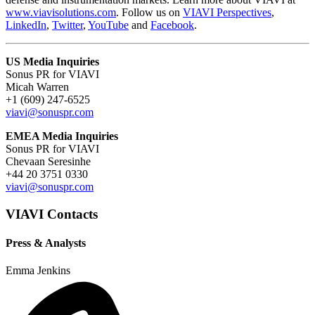
www.viavisolutions.com
. Follow us on
VIAVI Perspectives
,
LinkedIn
,
Twitter
,
YouTube
and
Facebook
.
US Media Inquiries
Sonus PR for VIAVI
Micah Warren
+1 (609) 247-6525
viavi@sonuspr.com
EMEA Media Inquiries
Sonus PR for VIAVI
Chevaan Seresinhe
+44 20 3751 0330
viavi@sonuspr.com
VIAVI Contacts
Press & Analysts
Emma Jenkins