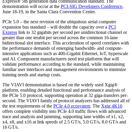
Express® 5th generation data communication standard. The
demonstration will occur at the
PCI-SIG Developers Conference
,
June 18-19, in the Santa Clara Convention Center.
PCIe 5.0 – the next revision of the ubiquitous serial computer
expansion bus standard – will double the capacity over a
PCI
Express
link to 32 gigabits per second per unidirectional channel or
greater than one terabit per second across the common 16-lane
bidirectional slot interface. This acceleration of speed correlates with
the performance demands of emerging bandwidth- and compute-
intensive applications such as 400-Gigabit Ethernet, IoT, hyperscale
and AI. Component manufacturers need test platforms that will
validate performance according to the standard, while maintaining
familiar user interfaces and management environments to minimize
training needs and startup costs.
The VIAVI demonstration is based on the widely used Xgig®
platform, enabling detailed functional and performance analysis of
the PCIe 5.0 protocol, supporting operation at 32 giga-transfers per-
second. The VIAVI family of protocol analyzers has addressed all of
the test requirements of the
PCIe 4.0 ecosystem
. The
Xgig 4K16
offers complete visibility into PCIe 4.0 traffic flows with advanced
trace and analysis and jamming, supporting lane widths of x1, x2,
x4, x8, and x16 at link speeds of 2.5 GT/s, 5.0 GT/s, 8.0 GT/s and
16 GT/s.