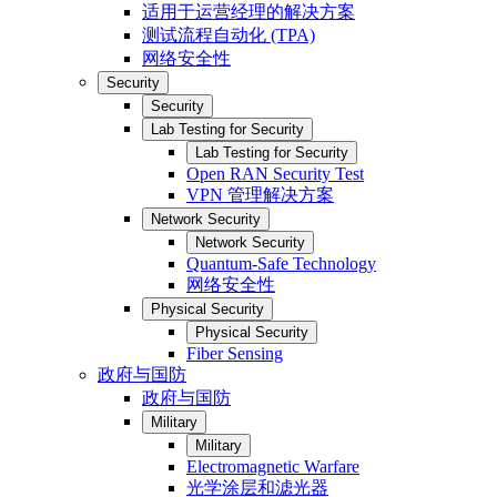
适用于运营经理的解决方案
测试流程自动化 (TPA)
网络安全性
Security
Security
Lab Testing for Security
Lab Testing for Security
Open RAN Security Test
VPN 管理解决方案
Network Security
Network Security
Quantum-Safe Technology
网络安全性
Physical Security
Physical Security
Fiber Sensing
政府与国防
政府与国防
Military
Military
Electromagnetic Warfare
光学涂层和滤光器