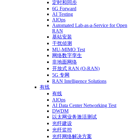
定时和同步
6G Forward
AI Testing
AIOps
Automated Lab-as-a-Service for Open
RAN
基站安装
干扰侦测
MU-MIMO Test
网络数字孪生
非地面网络
开放式 RAN (O-RAN)
5G 专网
RAN Intelligence Solutions
有线
有线
AIOps
AI Data Center Networking Test
DWDM
以太网业务激活测试
光纤建设
光纤监控
光纤网络解决方案