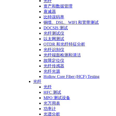
光纤
资产和数据管理
衰减器
比特误码率
铜缆、DSL、WIFI 和宽带测试
DOCSIS 测试
光纤测试仪
以太网测试
OTDR 和光纤特征分析
光纤识别仪
光纤端面检测和清洁
故障定位仪
光纤传感器
光纤光源
Hollow Core Fiber (HCF) Testing
光纤
光纤
HFC 测试
MPO 测试设备
光万用表
功率计
光谱分析