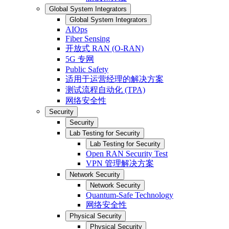
Global System Integrators
Global System Integrators
AIOps
Fiber Sensing
开放式 RAN (O-RAN)
5G 专网
Public Safety
适用于运营经理的解决方案
测试流程自动化 (TPA)
网络安全性
Security
Security
Lab Testing for Security
Lab Testing for Security
Open RAN Security Test
VPN 管理解决方案
Network Security
Network Security
Quantum-Safe Technology
网络安全性
Physical Security
Physical Security