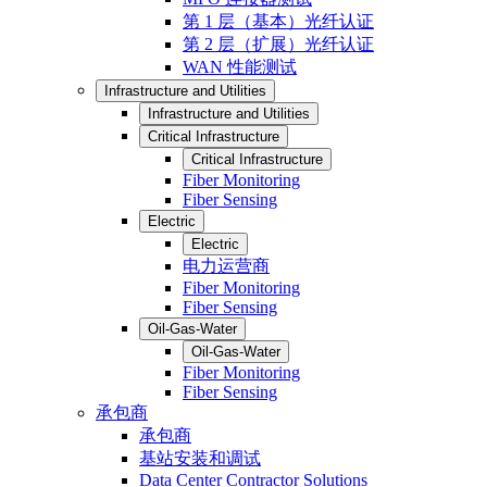
第 1 层（基本）光纤认证
第 2 层（扩展）光纤认证
WAN 性能测试
Infrastructure and Utilities
Infrastructure and Utilities
Critical Infrastructure
Critical Infrastructure
Fiber Monitoring
Fiber Sensing
Electric
Electric
电力运营商
Fiber Monitoring
Fiber Sensing
Oil-Gas-Water
Oil-Gas-Water
Fiber Monitoring
Fiber Sensing
承包商
承包商
基站安装和调试
Data Center Contractor Solutions