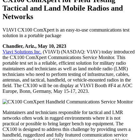
Tactical and Land Mobile Radios and
Networks
VIAVI CX100 ComXpert is an easy-to-use communications test
solution in a portable package
Chandler, Ariz., May 10, 2023
Viavi Solutions Inc.
(VIAVI) (NASDAQ: VIAV) today introduced
the CX100 ComXpert Communications Service Monitor. This
portable test set is a reliable, efficient solution for military radio
maintainers and technicians as well as land mobile radio (LMR)
technicians who need to perform testing of infrastructure, cables,
antennas, and tactical, handheld, or vehicle-mounted radios in the
field. The CX100 will be on display at VIAVI Booth #F4 at AOC
Europe, Bonn, Germany, May 15-17, 2023.
Maintainers and technicians responsible for tactical and LMR
networks often work in rugged environments where it is not
practical or possible to bring larger bench top equipment. The
CX100 is designed to address this challenge by providing users a
handheld, ruggedized and fully featured communication service