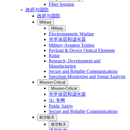
Fiber Sensing
政府与国防
政府与国防
Military
Military
Electromagnetic Warfare
光学涂层和滤光器
Military Aviation Testing
Payload & Device Optical Elements
Radar
Research, Development and
Manufacturing
Secure and Reliable Communications
Spectrum Monitoring and Signal Analysis
Mission-Critical
Mission-Critical
光学涂层和滤光器
5G 专网
Public Safety
Secure and Reliable Communications
航空航天
航空航天