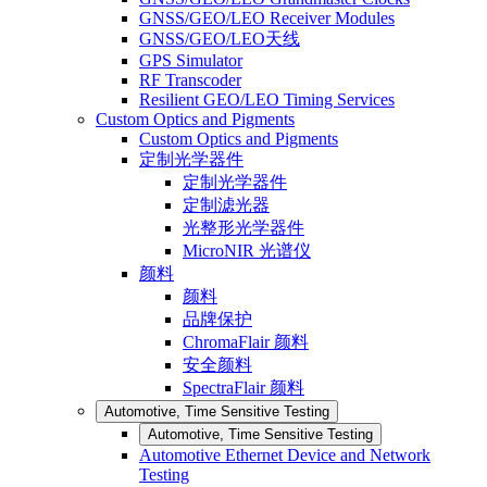
GNSS/GEO/LEO Receiver Modules
GNSS/GEO/LEO天线
GPS Simulator
RF Transcoder
Resilient GEO/LEO Timing Services
Custom Optics and Pigments
Custom Optics and Pigments
定制光学器件
定制光学器件
定制滤光器
光整形光学器件
MicroNIR 光谱仪
颜料
颜料
品牌保护
ChromaFlair 颜料
安全颜料
SpectraFlair 颜料
Automotive, Time Sensitive Testing
Automotive, Time Sensitive Testing
Automotive Ethernet Device and Network
Testing