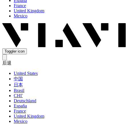
España
France
United Kingdom
Mexico
Toggler icon
后退
United States
中国
日本
Brasil
СНГ
Deutschland
España
France
United Kingdom
Mexico