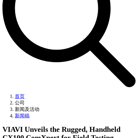
首页
公司
新闻及活动
新闻稿
VIAVI Unveils the Rugged, Handheld
CX100 ComXpert for Field Testing