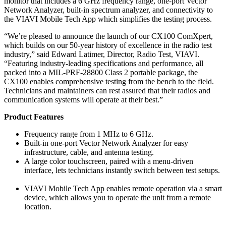
monitor that includes a 6 GHz frequency range, one-port Vector
Network Analyzer, built-in spectrum analyzer, and connectivity to
the VIAVI Mobile Tech App which simplifies the testing process.
“We’re pleased to announce the launch of our CX100 ComXpert,
which builds on our 50-year history of excellence in the radio test
industry,” said Edward Latimer, Director, Radio Test, VIAVI.
“Featuring industry-leading specifications and performance, all
packed into a MIL-PRF-28800 Class 2 portable package, the
CX100 enables comprehensive testing from the bench to the field.
Technicians and maintainers can rest assured that their radios and
communication systems will operate at their best.”
Product Features
Frequency range from 1 MHz to 6 GHz.
Built-in one-port Vector Network Analyzer for easy
infrastructure, cable, and antenna testing.
A large color touchscreen, paired with a menu-driven
interface, lets technicians instantly switch between test setups.
VIAVI Mobile Tech App enables remote operation via a smart
device, which allows you to operate the unit from a remote
location.