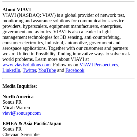
About VIAVI
VIAVI (NASDAQ: VIAV) is a global provider of network test,
monitoring and assurance solutions for communications service
providers, hyperscalers, equipment manufacturers, enterprises,
government and avionics. VIAVI is also a leader in light
management technologies for 3D sensing, anti-counterfeiting,
consumer electronics, industrial, automotive, government and
aerospace applications. Together with our customers and partners
we are United in Possibility, finding innovative ways to solve real-
world problems. Learn more about VIAVI at
www.viavisolutions.com
. Follow us on
VIAVI Perspectives
,
LinkedIn
,
Twitter
,
YouTube
and
Facebook
.
Media Inquiries:
North America
Sonus PR
Micah Warren
viavi@sonuspr.com
EMEA & Asia Pacific/Japan
Sonus PR
Chevaan Seresinhe