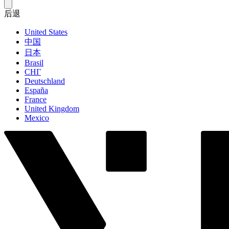
后退
United States
中国
日本
Brasil
СНГ
Deutschland
España
France
United Kingdom
Mexico