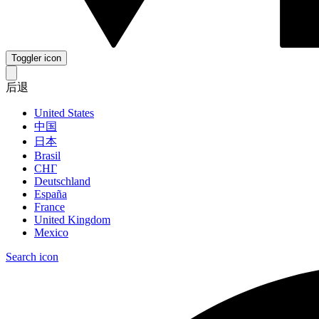
Toggler icon
后退
United States
中国
日本
Brasil
СНГ
Deutschland
España
France
United Kingdom
Mexico
Search icon