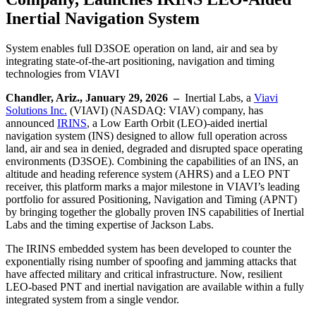
Inertial Navigation System
System enables full D3SOE operation on land, air and sea by
integrating state-of-the-art positioning, navigation and timing
technologies from VIAVI
Chandler, Ariz., January 29, 2026 –
Inertial Labs, a
Viavi
Solutions Inc.
(VIAVI) (NASDAQ: VIAV) company, has
announced
IRINS
, a Low Earth Orbit (LEO)-aided inertial
navigation system (INS) designed to allow full operation across
land, air and sea in denied, degraded and disrupted space operating
environments (D3SOE). Combining the capabilities of an INS, an
altitude and heading reference system (AHRS) and a LEO PNT
receiver, this platform marks a major milestone in VIAVI’s leading
portfolio for assured Positioning, Navigation and Timing (APNT)
by bringing together the globally proven INS capabilities of Inertial
Labs and the timing expertise of Jackson Labs.
The IRINS embedded system has been developed to counter the
exponentially rising number of spoofing and jamming attacks that
have affected military and critical infrastructure. Now, resilient
LEO-based PNT and inertial navigation are available within a fully
integrated system from a single vendor.