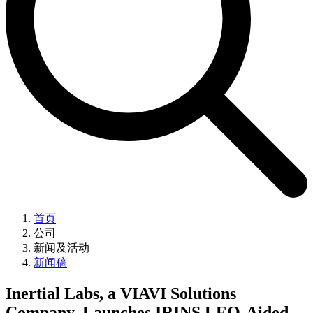
首页
公司
新闻及活动
新闻稿
Inertial Labs, a VIAVI Solutions
Company, Launches IRINS LEO-Aided