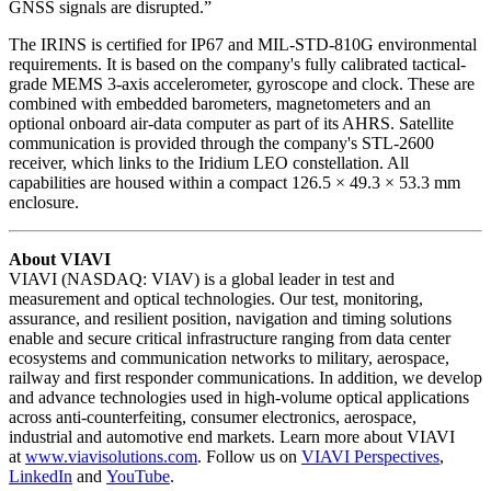
GNSS signals are disrupted.”
The IRINS is certified for IP67 and MIL-STD-810G environmental
requirements. It is based on the company's fully calibrated tactical-
grade MEMS 3-axis accelerometer, gyroscope and clock. These are
combined with embedded barometers, magnetometers and an
optional onboard air-data computer as part of its AHRS. Satellite
communication is provided through the company's STL-2600
receiver, which links to the Iridium LEO constellation. All
capabilities are housed within a compact 126.5 × 49.3 × 53.3 mm
enclosure.
About VIAVI
VIAVI (NASDAQ: VIAV) is a global leader in test and
measurement and optical technologies. Our test, monitoring,
assurance, and resilient position, navigation and timing solutions
enable and secure critical infrastructure ranging from data center
ecosystems and communication networks to military, aerospace,
railway and first responder communications. In addition, we develop
and advance technologies used in high-volume optical applications
across anti-counterfeiting, consumer electronics, aerospace,
industrial and automotive end markets. Learn more about VIAVI
at
www.viavisolutions.com
. Follow us on
VIAVI Perspectives
,
LinkedIn
and
YouTube
.