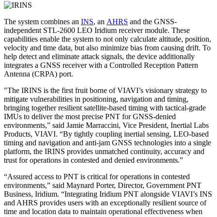
The system combines an
INS
, an
AHRS
and the GNSS-
independent STL-2600 LEO Iridium receiver module. These
capabilities enable the system to not only calculate altitude, position,
velocity and time data, but also minimize bias from causing drift. To
help detect and eliminate attack signals, the device additionally
integrates a GNSS receiver with a Controlled Reception Pattern
Antenna (CRPA) port.
"The IRINS is the first fruit borne of VIAVI’s visionary strategy to
mitigate vulnerabilities in positioning, navigation and timing,
bringing together resilient satellite-based timing with tactical-grade
IMUs to deliver the most precise PNT for GNSS-denied
environments,” said Jamie Marraccini, Vice President, Inertial Labs
Products, VIAVI. “By tightly coupling inertial sensing, LEO-based
timing and navigation and anti-jam GNSS technologies into a single
platform, the IRINS provides unmatched continuity, accuracy and
trust for operations in contested and denied environments.”
“Assured access to PNT is critical for operations in contested
environments,” said Maynard Porter, Director, Government PNT
Business, Iridium. “Integrating Iridium PNT alongside VIAVI’s INS
and AHRS provides users with an exceptionally resilient source of
time and location data to maintain operational effectiveness when