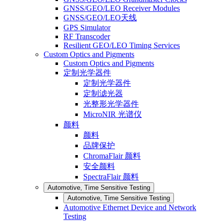
GNSS/GEO/LEO Receiver Modules
GNSS/GEO/LEO天线
GPS Simulator
RF Transcoder
Resilient GEO/LEO Timing Services
Custom Optics and Pigments
Custom Optics and Pigments
定制光学器件
定制光学器件
定制滤光器
光整形光学器件
MicroNIR 光谱仪
颜料
颜料
品牌保护
ChromaFlair 颜料
安全颜料
SpectraFlair 颜料
Automotive, Time Sensitive Testing
Automotive, Time Sensitive Testing
Automotive Ethernet Device and Network
Testing