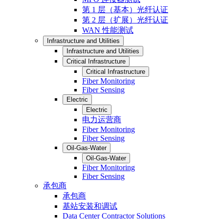
第 1 层（基本）光纤认证
第 2 层（扩展）光纤认证
WAN 性能测试
Infrastructure and Utilities
Infrastructure and Utilities
Critical Infrastructure
Critical Infrastructure
Fiber Monitoring
Fiber Sensing
Electric
Electric
电力运营商
Fiber Monitoring
Fiber Sensing
Oil-Gas-Water
Oil-Gas-Water
Fiber Monitoring
Fiber Sensing
承包商
承包商
基站安装和调试
Data Center Contractor Solutions