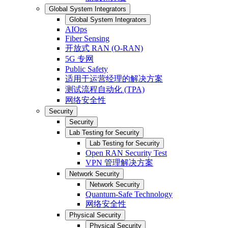
Global System Integrators
Global System Integrators
AIOps
Fiber Sensing
开放式 RAN (O-RAN)
5G 专网
Public Safety
适用于运营经理的解决方案
测试流程自动化 (TPA)
网络安全性
Security
Security
Lab Testing for Security
Lab Testing for Security
Open RAN Security Test
VPN 管理解决方案
Network Security
Network Security
Quantum-Safe Technology
网络安全性
Physical Security
Physical Security