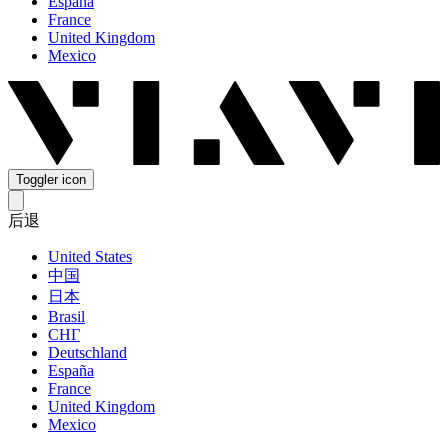
España
France
United Kingdom
Mexico
Toggler icon
后退
United States
中国
日本
Brasil
СНГ
Deutschland
España
France
United Kingdom
Mexico