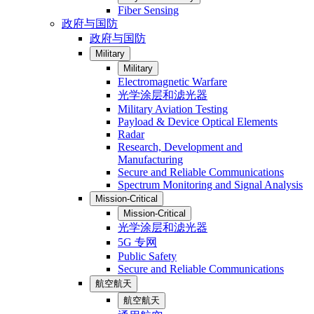
Fiber Sensing
政府与国防
政府与国防
Military
Military
Electromagnetic Warfare
光学涂层和滤光器
Military Aviation Testing
Payload & Device Optical Elements
Radar
Research, Development and
Manufacturing
Secure and Reliable Communications
Spectrum Monitoring and Signal Analysis
Mission-Critical
Mission-Critical
光学涂层和滤光器
5G 专网
Public Safety
Secure and Reliable Communications
航空航天
航空航天