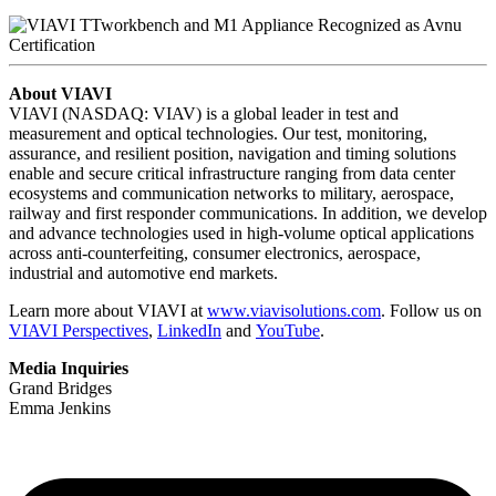
About VIAVI
VIAVI (NASDAQ: VIAV) is a global leader in test and
measurement and optical technologies. Our test, monitoring,
assurance, and resilient position, navigation and timing solutions
enable and secure critical infrastructure ranging from data center
ecosystems and communication networks to military, aerospace,
railway and first responder communications. In addition, we develop
and advance technologies used in high-volume optical applications
across anti-counterfeiting, consumer electronics, aerospace,
industrial and automotive end markets.
Learn more about VIAVI at
www.viavisolutions.com
. Follow us on
VIAVI Perspectives
,
LinkedIn
and
YouTube
.
Media Inquiries
Grand Bridges
Emma Jenkins