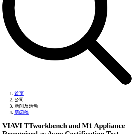
首页
公司
新闻及活动
新闻稿
VIAVI TTworkbench and M1 Appliance
Recognized as Avnu Certification Test