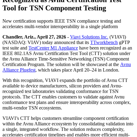
Tool for TSN Component Testing
New certification supports IEEE TSN compliance testing and
accelerates multi-vendor interoperability in a single platform
Chandler, Ariz., April 27, 2026 -
Viavi Solutions Inc.
(VIAVI)
(NASDAQ: VIAV) today announced that its
TTworkbench
gPTP
test suite and
TestCenter M1 Appliance
have been recognized as an
IEEE 802.1AS Avnu Certification Test Tool (CTT) solution under
the Avnu Alliance Time-Sensitive Networking (TSN) Component
Certification Program. The solution will be showcased at the
Avnu
Alliance Plugfest
, which takes place April 20–24 in London.
With this recognition, VIAVI expands the portfolio of Avnu CTT
available to device manufacturers, silicon providers and Avnu-
recognized test laboratories validating conformance for TSN
protocols. The CTT enables customers to validate against Avnu
conformance test plans and ensure interoperability across complex,
multi-vendor TSN ecosystems.
VIAVI’s CTT helps customers streamline component certification
within the Avnu Alliance ecosystem by consolidating validation into
a single, integrated workflow. The solution reduces complexity,
accelerates certification timelines and enables more efficient multi-