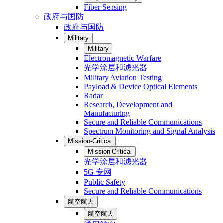
Fiber Sensing
政府与国防
政府与国防
Military
Military
Electromagnetic Warfare
光学涂层和滤光器
Military Aviation Testing
Payload & Device Optical Elements
Radar
Research, Development and
Manufacturing
Secure and Reliable Communications
Spectrum Monitoring and Signal Analysis
Mission-Critical
Mission-Critical
光学涂层和滤光器
5G 专网
Public Safety
Secure and Reliable Communications
航空航天
航空航天