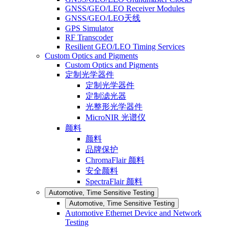
GNSS/GEO/LEO Receiver Modules
GNSS/GEO/LEO天线
GPS Simulator
RF Transcoder
Resilient GEO/LEO Timing Services
Custom Optics and Pigments
Custom Optics and Pigments
定制光学器件
定制光学器件
定制滤光器
光整形光学器件
MicroNIR 光谱仪
颜料
颜料
品牌保护
ChromaFlair 颜料
安全颜料
SpectraFlair 颜料
Automotive, Time Sensitive Testing
Automotive, Time Sensitive Testing
Automotive Ethernet Device and Network
Testing