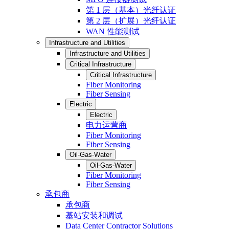
第 1 层（基本）光纤认证
第 2 层（扩展）光纤认证
WAN 性能测试
Infrastructure and Utilities
Infrastructure and Utilities
Critical Infrastructure
Critical Infrastructure
Fiber Monitoring
Fiber Sensing
Electric
Electric
电力运营商
Fiber Monitoring
Fiber Sensing
Oil-Gas-Water
Oil-Gas-Water
Fiber Monitoring
Fiber Sensing
承包商
承包商
基站安装和调试
Data Center Contractor Solutions