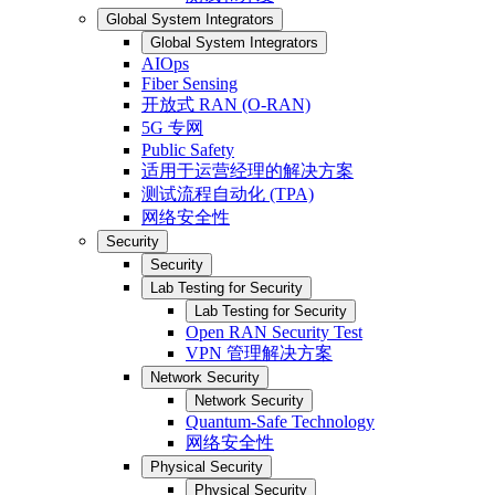
Global System Integrators
Global System Integrators
AIOps
Fiber Sensing
开放式 RAN (O-RAN)
5G 专网
Public Safety
适用于运营经理的解决方案
测试流程自动化 (TPA)
网络安全性
Security
Security
Lab Testing for Security
Lab Testing for Security
Open RAN Security Test
VPN 管理解决方案
Network Security
Network Security
Quantum-Safe Technology
网络安全性
Physical Security
Physical Security