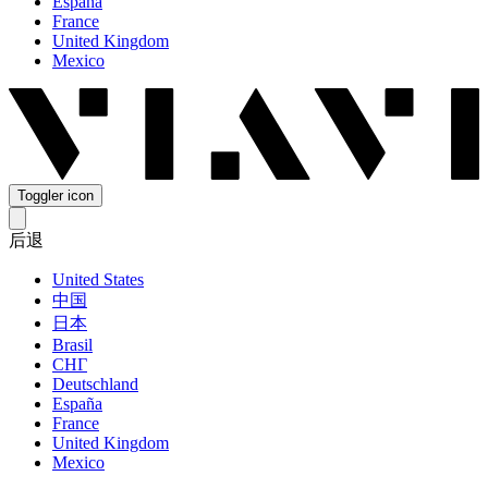
España
France
United Kingdom
Mexico
Toggler icon
后退
United States
中国
日本
Brasil
СНГ
Deutschland
España
France
United Kingdom
Mexico