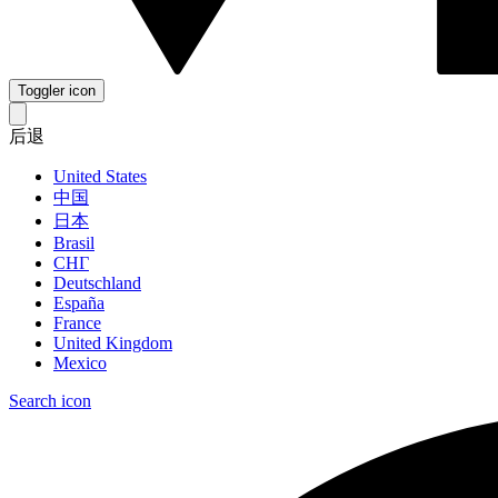
Toggler icon
后退
United States
中国
日本
Brasil
СНГ
Deutschland
España
France
United Kingdom
Mexico
Search icon