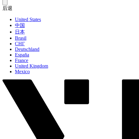
后退
United States
中国
日本
Brasil
СНГ
Deutschland
España
France
United Kingdom
Mexico