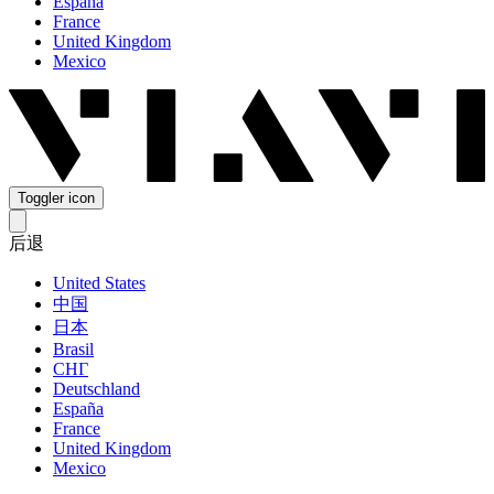
España
France
United Kingdom
Mexico
Toggler icon
后退
United States
中国
日本
Brasil
СНГ
Deutschland
España
France
United Kingdom
Mexico