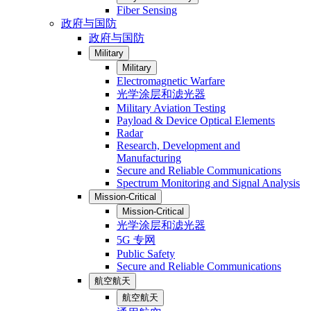
Fiber Sensing
政府与国防
政府与国防
Military
Military
Electromagnetic Warfare
光学涂层和滤光器
Military Aviation Testing
Payload & Device Optical Elements
Radar
Research, Development and
Manufacturing
Secure and Reliable Communications
Spectrum Monitoring and Signal Analysis
Mission-Critical
Mission-Critical
光学涂层和滤光器
5G 专网
Public Safety
Secure and Reliable Communications
航空航天
航空航天