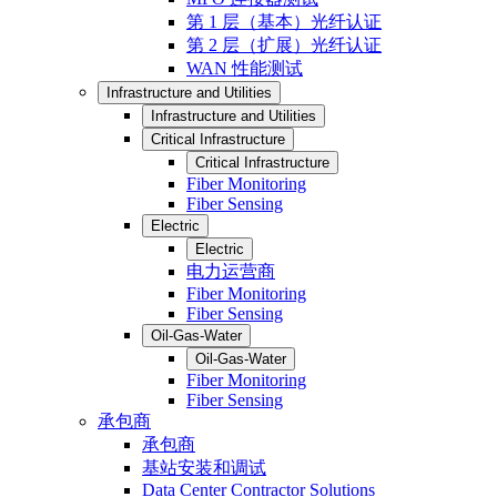
第 1 层（基本）光纤认证
第 2 层（扩展）光纤认证
WAN 性能测试
Infrastructure and Utilities
Infrastructure and Utilities
Critical Infrastructure
Critical Infrastructure
Fiber Monitoring
Fiber Sensing
Electric
Electric
电力运营商
Fiber Monitoring
Fiber Sensing
Oil-Gas-Water
Oil-Gas-Water
Fiber Monitoring
Fiber Sensing
承包商
承包商
基站安装和调试
Data Center Contractor Solutions