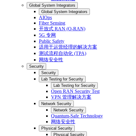
Global System Integrators
Global System Integrators
AIOps
Fiber Sensing
开放式 RAN (O-RAN)
5G 专网
Public Safety
适用于运营经理的解决方案
测试流程自动化 (TPA)
网络安全性
Security
Security
Lab Testing for Security
Lab Testing for Security
Open RAN Security Test
VPN 管理解决方案
Network Security
Network Security
Quantum-Safe Technology
网络安全性
Physical Security
Physical Security