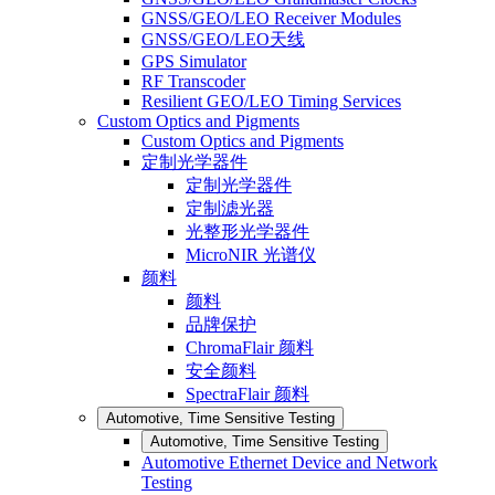
GNSS/GEO/LEO Receiver Modules
GNSS/GEO/LEO天线
GPS Simulator
RF Transcoder
Resilient GEO/LEO Timing Services
Custom Optics and Pigments
Custom Optics and Pigments
定制光学器件
定制光学器件
定制滤光器
光整形光学器件
MicroNIR 光谱仪
颜料
颜料
品牌保护
ChromaFlair 颜料
安全颜料
SpectraFlair 颜料
Automotive, Time Sensitive Testing
Automotive, Time Sensitive Testing
Automotive Ethernet Device and Network
Testing