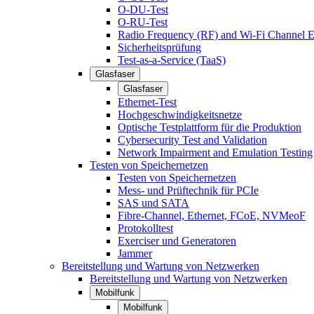
O-DU-Test
O-RU-Test
Radio Frequency (RF) and Wi-Fi Channel E
Sicherheitsprüfung
Test-as-a-Service (TaaS)
Glasfaser
Glasfaser
Ethernet-Test
Hochgeschwindigkeitsnetze
Optische Testplattform für die Produktion
Cybersecurity Test and Validation
Network Impairment and Emulation Testing
Testen von Speichernetzen
Testen von Speichernetzen
Mess- und Prüftechnik für PCIe
SAS und SATA
Fibre-Channel, Ethernet, FCoE, NVMeoF
Protokolltest
Exerciser und Generatoren
Jammer
Bereitstellung und Wartung von Netzwerken
Bereitstellung und Wartung von Netzwerken
Mobilfunk
Mobilfunk