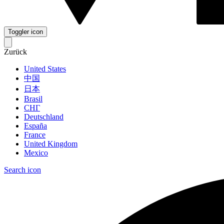
Toggler icon
Zurück
United States
中国
日本
Brasil
СНГ
Deutschland
España
France
United Kingdom
Mexico
Search icon