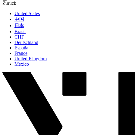
Zurück
United States
中国
日本
Brasil
СНГ
Deutschland
España
France
United Kingdom
Mexico