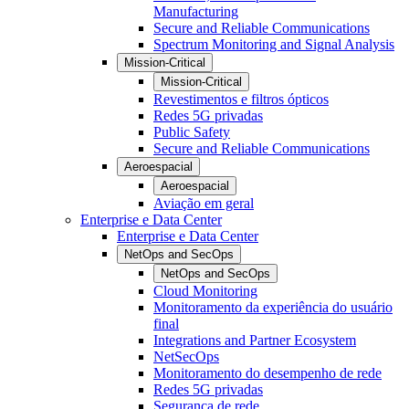
Manufacturing
Secure and Reliable Communications
Spectrum Monitoring and Signal Analysis
Mission-Critical
Mission-Critical
Revestimentos e filtros ópticos
Redes 5G privadas
Public Safety
Secure and Reliable Communications
Aeroespacial
Aeroespacial
Aviação em geral
Enterprise e Data Center
Enterprise e Data Center
NetOps and SecOps
NetOps and SecOps
Cloud Monitoring
Monitoramento da experiência do usuário
final
Integrations and Partner Ecosystem
NetSecOps
Monitoramento do desempenho de rede
Redes 5G privadas
Segurança de rede