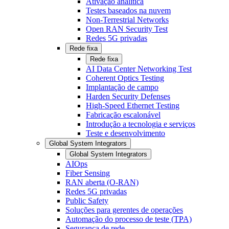
Ativação analítica
Testes baseados na nuvem
Non-Terrestrial Networks
Open RAN Security Test
Redes 5G privadas
Rede fixa
Rede fixa
AI Data Center Networking Test
Coherent Optics Testing
Implantação de campo
Harden Security Defenses
High-Speed Ethernet Testing
Fabricação escalonável
Introdução a tecnologia e serviços
Teste e desenvolvimento
Global System Integrators
Global System Integrators
AIOps
Fiber Sensing
RAN aberta (O-RAN)
Redes 5G privadas
Public Safety
Soluções para gerentes de operações
Automação do processo de teste (TPA)
Segurança de rede