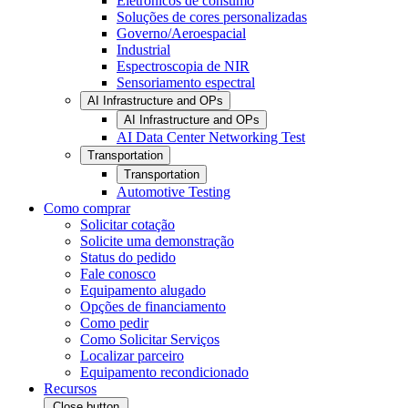
Eletrônicos de consumo
Soluções de cores personalizadas
Governo/Aeroespacial
Industrial
Espectroscopia de NIR
Sensoriamento espectral
AI Infrastructure and OPs
AI Infrastructure and OPs
AI Data Center Networking Test
Transportation
Transportation
Automotive Testing
Como comprar
Solicitar cotação
Solicite uma demonstração
Status do pedido
Fale conosco
Equipamento alugado
Opções de financiamento
Como pedir
Como Solicitar Serviços
Localizar parceiro
Equipamento recondicionado
Recursos
Close button