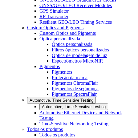
GNSS/GEO/LEO Receiver Modules
GPS Simulator
RF Transcoder
Resilient GEO/LEO Timing Services
Custom Optics and Pigments
Custom Optics and Pigments
Óptica personalizada
Óptica personalizada
Filtros ópticos personalizados
Óptica de modelagem de luz
Espectrômetros MicroNIR
Pigmentos
Pigmentos
Proteção da marca
Pigmentos ChromaFlair
Pigmentos de segurança
Pigmentos SpectraFlair
Automotive, Time Sensitive Testing
Automotive, Time Sensitive Testing
Automotive Ethernet Device and Network
Testing
Time-Sensitive Networking Testing
Todos os produtos
Todos os produtos