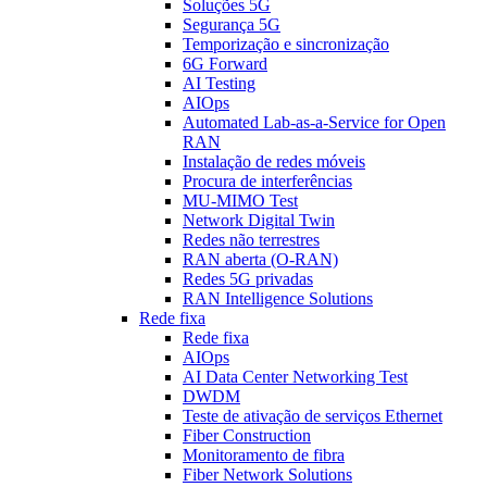
Soluções 5G
Segurança 5G
Temporização e sincronização
6G Forward
AI Testing
AIOps
Automated Lab-as-a-Service for Open
RAN
Instalação de redes móveis
Procura de interferências
MU-MIMO Test
Network Digital Twin
Redes não terrestres
RAN aberta (O-RAN)
Redes 5G privadas
RAN Intelligence Solutions
Rede fixa
Rede fixa
AIOps
AI Data Center Networking Test
DWDM
Teste de ativação de serviços Ethernet
Fiber Construction
Monitoramento de fibra
Fiber Network Solutions