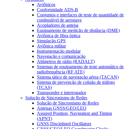
Aviônicos
Conformidade ADS-B
Conjuntos e interfaces de teste de quantidade de
combustível de aeronave
Acopladores de antena
Equipamento de medição de distância (DME)
Aviônica de fibra óptica
Simulação GPS
Aviônica militar
Instrumentação modular
Navegação e comunicação
Altímetros de rádio (RADALT)
Sistemas de equipamento de teste automático de
radiofrequência (RF ATE)
Sistema tático de navegação aérea (TACAN)
Sistema de prevenção de colisão de tráfego
(TCAS)
Transponder e interrogador
Solução de Sincronismo de Redes
Solução de Sincronismo de Redes
Antenas GNSS/GEO/LEO
Assured Position, Navigation and Timing
(APNT)
GNSS Disciplined Oscillators
GNSS/GEO/LEO Grandmaster Clocks