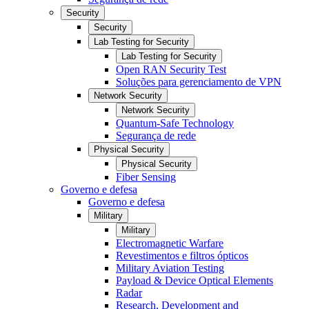
Security
Security
Lab Testing for Security
Lab Testing for Security
Open RAN Security Test
Soluções para gerenciamento de VPN
Network Security
Network Security
Quantum-Safe Technology
Segurança de rede
Physical Security
Physical Security
Fiber Sensing
Governo e defesa
Governo e defesa
Military
Military
Electromagnetic Warfare
Revestimentos e filtros ópticos
Military Aviation Testing
Payload & Device Optical Elements
Radar
Research, Development and