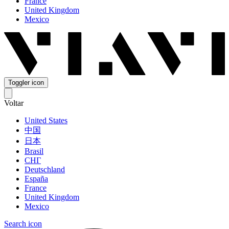
France
United Kingdom
Mexico
Toggler icon
Voltar
United States
中国
日本
Brasil
СНГ
Deutschland
España
France
United Kingdom
Mexico
Search icon