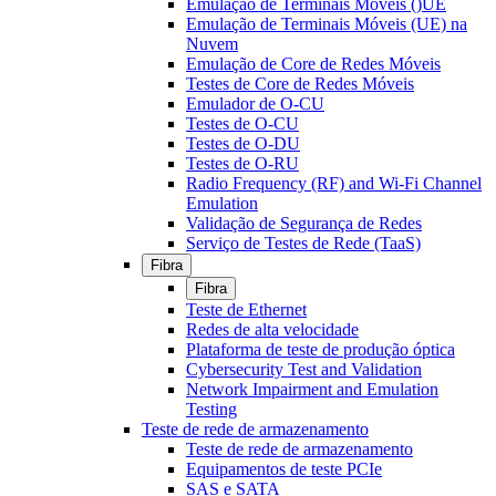
Emulação de Terminais Móveis ()UE
Emulação de Terminais Móveis (UE) na
Nuvem
Emulação de Core de Redes Móveis
Testes de Core de Redes Móveis
Emulador de O-CU
Testes de O-CU
Testes de O-DU
Testes de O-RU
Radio Frequency (RF) and Wi-Fi Channel
Emulation
Validação de Segurança de Redes
Serviço de Testes de Rede (TaaS)
Fibra
Fibra
Teste de Ethernet
Redes de alta velocidade
Plataforma de teste de produção óptica
Cybersecurity Test and Validation
Network Impairment and Emulation
Testing
Teste de rede de armazenamento
Teste de rede de armazenamento
Equipamentos de teste PCIe
SAS e SATA