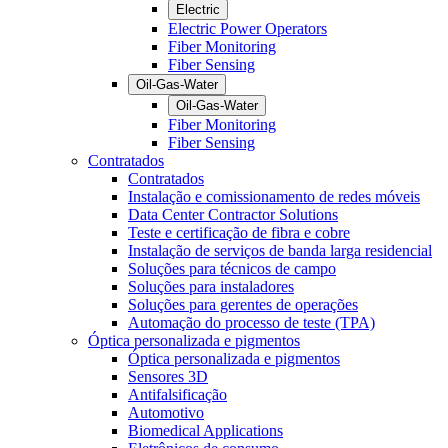
Electric
Electric Power Operators
Fiber Monitoring
Fiber Sensing
Oil-Gas-Water
Oil-Gas-Water
Fiber Monitoring
Fiber Sensing
Contratados
Contratados
Instalação e comissionamento de redes móveis
Data Center Contractor Solutions
Teste e certificação de fibra e cobre
Instalação de serviços de banda larga residencial
Soluções para técnicos de campo
Soluções para instaladores
Soluções para gerentes de operações
Automação do processo de teste (TPA)
Óptica personalizada e pigmentos
Óptica personalizada e pigmentos
Sensores 3D
Antifalsificação
Automotivo
Biomedical Applications