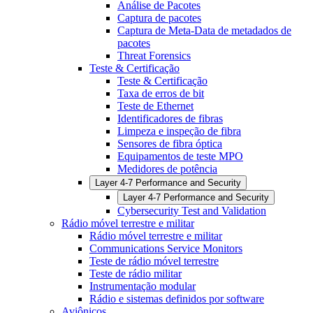
Análise de Pacotes
Captura de pacotes
Captura de Meta-Data de metadados de
pacotes
Threat Forensics
Teste & Certificação
Teste & Certificação
Taxa de erros de bit
Teste de Ethernet
Identificadores de fibras
Limpeza e inspeção de fibra
Sensores de fibra óptica
Equipamentos de teste MPO
Medidores de potência
Layer 4-7 Performance and Security
Layer 4-7 Performance and Security
Cybersecurity Test and Validation
Rádio móvel terrestre e militar
Rádio móvel terrestre e militar
Communications Service Monitors
Teste de rádio móvel terrestre
Teste de rádio militar
Instrumentação modular
Rádio e sistemas definidos por software
Aviônicos