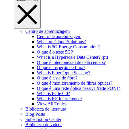
Centro de aprendizagem
Centro de aprendizagem
What are Cloud Solutions?
What is 5G Energy Consumption?
O que é o teste 5G?
What is a Hyperscale Data Center? (pt)
O que é interconexão de data centers?
O que é inspeção de fibra?
What is Fiber Optic Sensing?
O que é teste de fibra?
O que é monitoramento de fibras ópticas?
O que é uma rede óptica passiva (rede PON)?
What is PCIe 6.0?
What is RF Interference?
View All Topics
Biblioteca de literatura
Blog Posts
Subscription Center
Biblioteca de vídeos