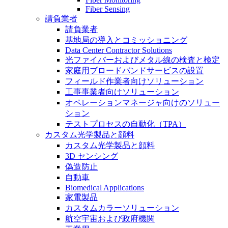
Fiber Sensing
請負業者
請負業者
基地局の導入とコミッショニング
Data Center Contractor Solutions
光ファイバーおよびメタル線の検査と検定
家庭用ブロードバンドサービスの設置
フィールド作業者向けソリューション
工事事業者向けソリューション
オペレーションマネージャ向けのソリュー
ション
テストプロセスの自動化（TPA）
カスタム光学製品と顔料
カスタム光学製品と顔料
3D センシング
偽造防止
自動車
Biomedical Applications
家電製品
カスタムカラーソリューション
航空宇宙および政府機関