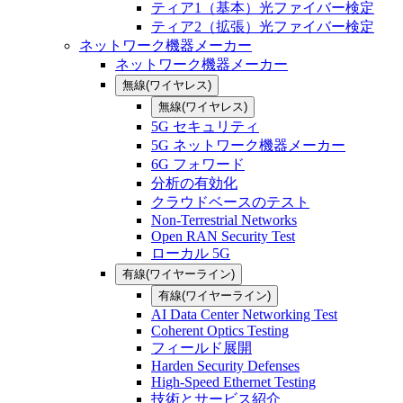
ティア1（基本）光ファイバー検定
ティア2（拡張）光ファイバー検定
ネットワーク機器メーカー
ネットワーク機器メーカー
無線(ワイヤレス)
無線(ワイヤレス)
5G セキュリティ
5G ネットワーク機器メーカー
6G フォワード
分析の有効化
クラウドベースのテスト
Non-Terrestrial Networks
Open RAN Security Test
ローカル 5G
有線(ワイヤーライン)
有線(ワイヤーライン)
AI Data Center Networking Test
Coherent Optics Testing
フィールド展開
Harden Security Defenses
High-Speed Ethernet Testing
技術とサービス紹介