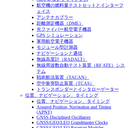
航空機の燃料量テストセットとインターフ
ェイス
アンテナカプラー
距離測定機器（DME）
光ファイバー航空電子機器
GPS シミュレーション
軍用航空電子機器
モジュール型計測器
ナビゲーションと通信
無線高度計（RADALT）
無線周波数自動テスト装置（RF ATE）シス
テム
戦術航法装置（TACAN）
空中衝突防止装置（TCAS）
トランスポンダーとインタローゲーター
位置、ナビゲーション、タイミング
位置、ナビゲーション、タイミング
Assured Position, Navigation and Timing
(APNT)
GNSS Disciplined Oscillators
GNSS/GEO/LEO Grandmaster Clocks
GNSS/GEO/LEO Receiver Modules