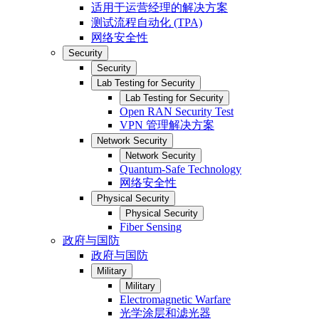
适用于运营经理的解决方案
测试流程自动化 (TPA)
网络安全性
Security
Security
Lab Testing for Security
Lab Testing for Security
Open RAN Security Test
VPN 管理解决方案
Network Security
Network Security
Quantum-Safe Technology
网络安全性
Physical Security
Physical Security
Fiber Sensing
政府与国防
政府与国防
Military
Military
Electromagnetic Warfare
光学涂层和滤光器