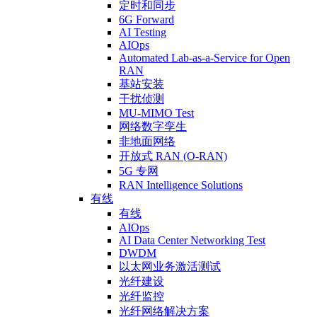
定时和同步
6G Forward
AI Testing
AIOps
Automated Lab-as-a-Service for Open
RAN
基站安装
干扰侦测
MU-MIMO Test
网络数字孪生
非地面网络
开放式 RAN (O-RAN)
5G 专网
RAN Intelligence Solutions
有线
有线
AIOps
AI Data Center Networking Test
DWDM
以太网业务激活测试
光纤建设
光纤监控
光纤网络解决方案