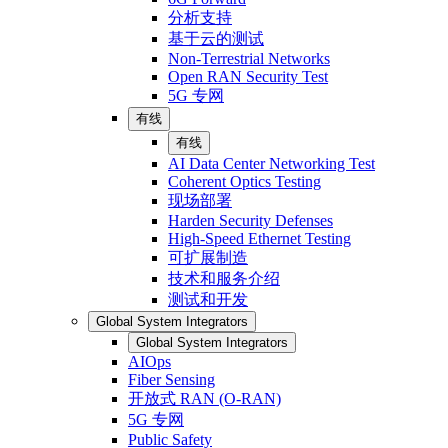
分析支持
基于云的测试
Non-Terrestrial Networks
Open RAN Security Test
5G 专网
有线
有线
AI Data Center Networking Test
Coherent Optics Testing
现场部署
Harden Security Defenses
High-Speed Ethernet Testing
可扩展制造
技术和服务介绍
测试和开发
Global System Integrators
Global System Integrators
AIOps
Fiber Sensing
开放式 RAN (O-RAN)
5G 专网
Public Safety