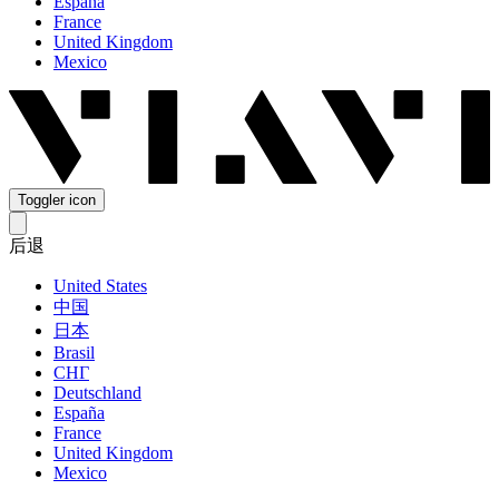
España
France
United Kingdom
Mexico
Toggler icon
后退
United States
中国
日本
Brasil
СНГ
Deutschland
España
France
United Kingdom
Mexico