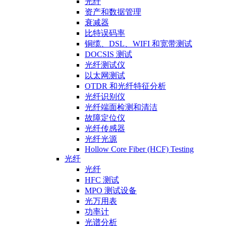
光纤
资产和数据管理
衰减器
比特误码率
铜缆、DSL、WIFI 和宽带测试
DOCSIS 测试
光纤测试仪
以太网测试
OTDR 和光纤特征分析
光纤识别仪
光纤端面检测和清洁
故障定位仪
光纤传感器
光纤光源
Hollow Core Fiber (HCF) Testing
光纤
光纤
HFC 测试
MPO 测试设备
光万用表
功率计
光谱分析