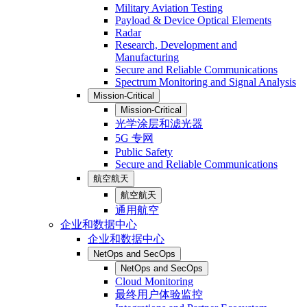
Military Aviation Testing
Payload & Device Optical Elements
Radar
Research, Development and
Manufacturing
Secure and Reliable Communications
Spectrum Monitoring and Signal Analysis
Mission-Critical
Mission-Critical
光学涂层和滤光器
5G 专网
Public Safety
Secure and Reliable Communications
航空航天
航空航天
通用航空
企业和数据中心
企业和数据中心
NetOps and SecOps
NetOps and SecOps
Cloud Monitoring
最终用户体验监控