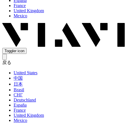
España
France
United Kingdom
Mexico
Toggler icon
戻る
United States
中国
日本
Brasil
СНГ
Deutschland
España
France
United Kingdom
Mexico