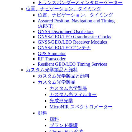
トランスポンダーとインタローゲーター
位置、ナビゲーション、タイミング
位置、ナビゲーション、タイミング
Assured Position, Navigation and Timing
(APNT)
GNSS Disciplined Oscillators
GNSS/GEO/LEO Grandmaster Clocks
GNSS/GEO/LEO Receiver Modules
GNSS/GEO/LEOアンテナ
GPS Simulator
RF Transcoder
Resilient GEO/LEO Timing Services
カスタム光学製品と顔料
カスタム光学製品と顔料
カスタム光学製品
カスタム光学製品
カスタム光フィルター
光成形光学
MicroNIR スペクトロメーター
顔料
顔料
ブランド保護
ChromaFlair 色素