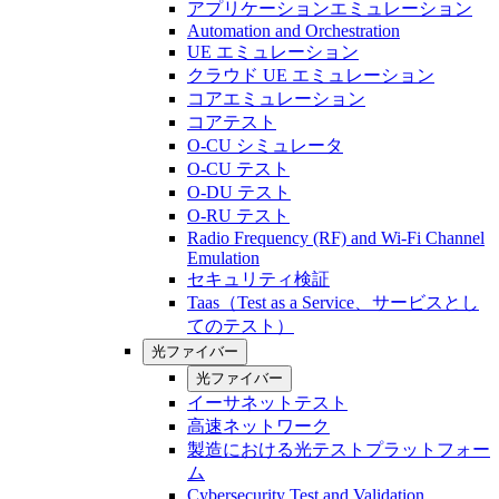
アプリケーションエミュレーション
Automation and Orchestration
UE エミュレーション
クラウド UE エミュレーション
コアエミュレーション
コアテスト
O-CU シミュレータ
O-CU テスト
O-DU テスト
O-RU テスト
Radio Frequency (RF) and Wi-Fi Channel
Emulation
セキュリティ検証
Taas（Test as a Service、サービスとし
てのテスト）
光ファイバー
光ファイバー
イーサネットテスト
高速ネットワーク
製造における光テストプラットフォー
ム
Cybersecurity Test and Validation