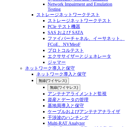
Network Impairment and Emulation
Testing
ストレージネットワークテスト
ストレージネットワークテスト
PCle テスト機器
SAS および SATA
ファイバーチャネル、イーサネット、
FCoE、NVMeoF
プロトコルテスト
エクササイザーとジェネレータ
ジャマー
ネットワーク導入と保守
ネットワーク導入と保守
無線(ワイヤレス)
無線(ワイヤレス)
アンテナアライメントと監視
資産とデータの管理
基地局導入と保守
ケーブルおよびアンテナアナライザ
干渉波のハンチング
Multi-RAT Analyzer