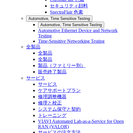
セキュリティ顔料
SpectraFlair 色素
Automotive, Time Sensitive Testing
Automotive, Time Sensitive Testing
Automotive Ethernet Device and Network
Testing
Time-Sensitive Networking Testing
全製品
全製品
全製品
製品（ファミリー別）
販売終了製品
サービス
サービス
ケアサポートプラン
修理調整機器
修理と校正
システム保守と契約
トレーニング
VIAVI Automated Lab-as-a-Service for Open
RAN (VALOR)
サービスの注文方法