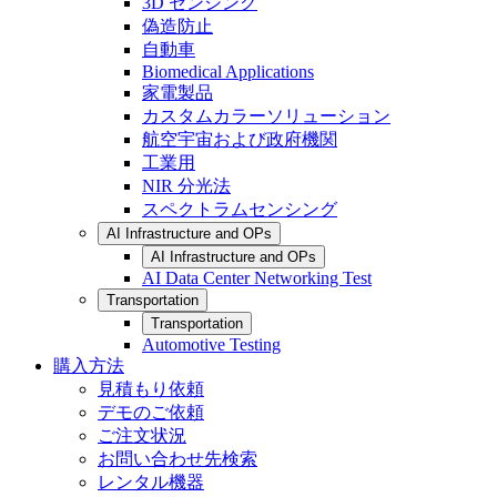
3D センシング
偽造防止
自動車
Biomedical Applications
家電製品
カスタムカラーソリューション
航空宇宙および政府機関
工業用
NIR 分光法
スペクトラムセンシング
AI Infrastructure and OPs
AI Infrastructure and OPs
AI Data Center Networking Test
Transportation
Transportation
Automotive Testing
購入方法
見積もり依頼
デモのご依頼
ご注文状況
お問い合わせ先検索
レンタル機器