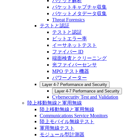
パケット解析
パケットキャプチャ収集
パケットメタデータ収集
Threat Forensics
テストと認証
テストと認証
ビットエラー率
イーサネットテスト
ファイバー ID
端面検査とクリーニング
光ファイバーセンサ
MPO テスト機器
パワーメーター
Layer 4-7 Performance and Security
Layer 4-7 Performance and Security
Cybersecurity Test and Validation
陸上移動無線と軍用無線
陸上移動無線と軍用無線
Communications Service Monitors
陸上モバイル無線テスト
軍用無線テスト
モジュール型計測器