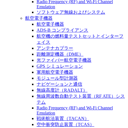
Radio Frequency (RF) and Wi-Fi Channel
Emulation
ソフトウェア無線およびシステム
航空電子機器
航空電子機器
ADS-B コンプライアンス
航空機の燃料量テストセットとインターフ
ェイス
アンテナカプラー
距離測定機器（DME）
光ファイバー航空電子機器
GPS シミュレーション
軍用航空電子機器
モジュール型計測器
ナビゲーションと通信
無線高度計（RADALT）
無線周波数自動テスト装置（RF ATE）シス
テム
Radio Frequency (RF) and Wi-Fi Channel
Emulation
戦術航法装置（TACAN）
空中衝突防止装置（TCAS）