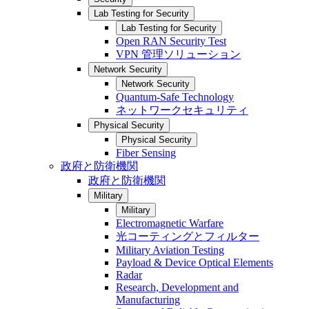
Lab Testing for Security
Lab Testing for Security
Open RAN Security Test
VPN 管理ソリューション
Network Security
Network Security
Quantum-Safe Technology
ネットワークセキュリティ
Physical Security
Physical Security
Fiber Sensing
政府と防衛機関
政府と防衛機関
Military
Military
Electromagnetic Warfare
光コーティングとフィルター
Military Aviation Testing
Payload & Device Optical Elements
Radar
Research, Development and
Manufacturing