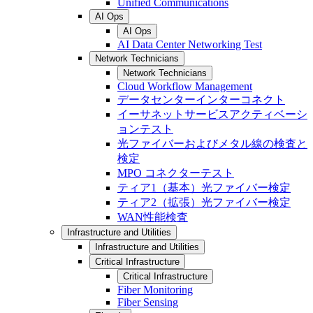
Unified Communications
AI Ops
AI Ops
AI Data Center Networking Test
Network Technicians
Network Technicians
Cloud Workflow Management
データセンターインターコネクト
イーサネットサービスアクティベーシ
ョンテスト
光ファイバーおよびメタル線の検査と
検定
MPO コネクターテスト
ティア1（基本）光ファイバー検定
ティア2（拡張）光ファイバー検定
WAN性能検査
Infrastructure and Utilities
Infrastructure and Utilities
Critical Infrastructure
Critical Infrastructure
Fiber Monitoring
Fiber Sensing