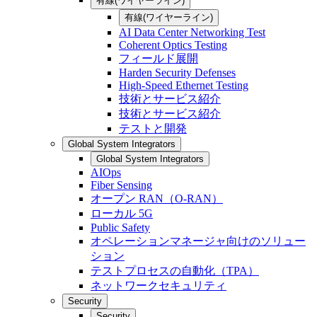
有線(ワイヤーライン)
有線(ワイヤーライン)
AI Data Center Networking Test
Coherent Optics Testing
フィールド展開
Harden Security Defenses
High-Speed Ethernet Testing
技術とサービス紹介
技術とサービス紹介
テストと開発
Global System Integrators
Global System Integrators
AIOps
Fiber Sensing
オープン RAN（O-RAN）
ローカル 5G
Public Safety
オペレーションマネージャ向けのソリュー
ション
テストプロセスの自動化（TPA）
ネットワークセキュリティ
Security
Security