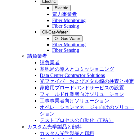
Electric
Electric
電力事業者
Fiber Monitoring
Fiber Sensing
Oil-Gas-Water
Oil-Gas-Water
Fiber Monitoring
Fiber Sensing
請負業者
請負業者
基地局の導入とコミッショニング
Data Center Contractor Solutions
光ファイバーおよびメタル線の検査と検定
家庭用ブロードバンドサービスの設置
フィールド作業者向けソリューション
工事事業者向けソリューション
オペレーションマネージャ向けのソリュー
ション
テストプロセスの自動化（TPA）
カスタム光学製品と顔料
カスタム光学製品と顔料