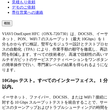
見積もり依頼
デモのご依頼
専任営業への連絡
概観
VIAVI OneExpert HFC（ONX-720/730）は、DOCSIS、イーサ
ネット、PON、WiFi 7 のスループット（最大 10Gbps）を 1
分もかからずに検証。堅牢なモジュラー設計とテストプロセ
スの自動化（TPA）により、作業手順の順守を徹底し、再訪
問を削減します。すべての技術者が、高速で信頼性の高いマ
ルチギガビットのサービスアクティベーションをワンボタン
の簡単操作で行い、専門家レベルの結果を得られるようにな
ります。
10Gbps テスト。すべてのインターフェイス。 1 分
以内。
イーサネット、ファイバー、DOCSIS、または WiFi 7 接続に
対する 10 Gbps スループットテストを統合することで、サー
ビスのターンアップおよびトラブルシューティングの時間を