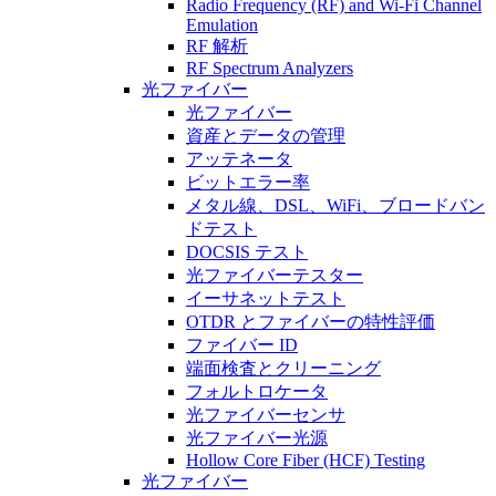
Radio Frequency (RF) and Wi-Fi Channel
Emulation
RF 解析
RF Spectrum Analyzers
光ファイバー
光ファイバー
資産とデータの管理
アッテネータ
ビットエラー率
メタル線、DSL、WiFi、ブロードバン
ドテスト
DOCSIS テスト
光ファイバーテスター
イーサネットテスト
OTDR とファイバーの特性評価
ファイバー ID
端面検査とクリーニング
フォルトロケータ
光ファイバーセンサ
光ファイバー光源
Hollow Core Fiber (HCF) Testing
光ファイバー