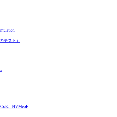
mulation
としてのテスト）
ム
E、NVMeoF