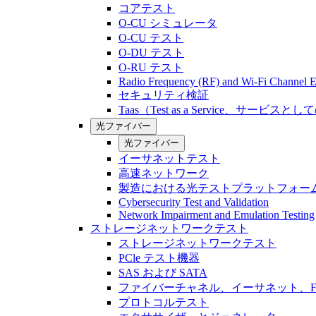
コアテスト
O-CU シミュレータ
O-CU テスト
O-DU テスト
O-RU テスト
Radio Frequency (RF) and Wi-Fi Channel E
セキュリティ検証
Taas（Test as a Service、サービス
光ファイバー
光ファイバー
イーサネットテスト
高速ネットワーク
製造における光テストプラットフォー
Cybersecurity Test and Validation
Network Impairment and Emulation Testing
ストレージネットワークテスト
ストレージネットワークテスト
PCle テスト機器
SAS および SATA
ファイバーチャネル、イーサネット、FCo
プロトコルテスト