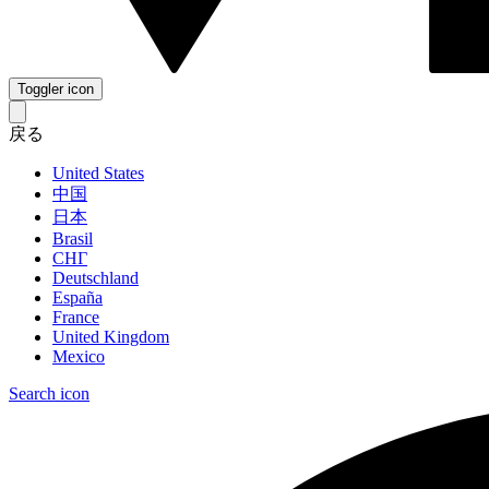
Toggler icon
戻る
United States
中国
日本
Brasil
СНГ
Deutschland
España
France
United Kingdom
Mexico
Search icon