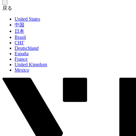
戻る
United States
中国
日本
Brasil
СНГ
Deutschland
España
France
United Kingdom
Mexico