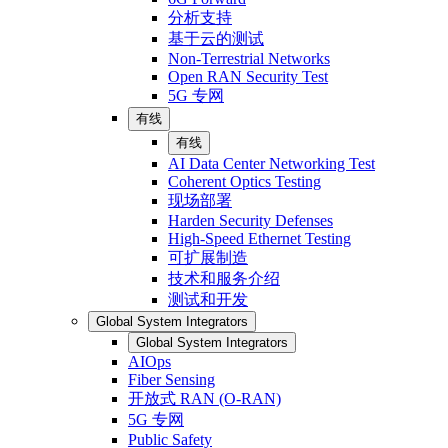
分析支持
基于云的测试
Non-Terrestrial Networks
Open RAN Security Test
5G 专网
有线
有线
AI Data Center Networking Test
Coherent Optics Testing
现场部署
Harden Security Defenses
High-Speed Ethernet Testing
可扩展制造
技术和服务介绍
测试和开发
Global System Integrators
Global System Integrators
AIOps
Fiber Sensing
开放式 RAN (O-RAN)
5G 专网
Public Safety