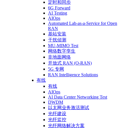
定时和同步
6G Forward
AI Testing
AIOps
Automated Lab-as-a-Service for Open
RAN
基站安装
干扰侦测
MU-MIMO Test
网络数字孪生
非地面网络
开放式 RAN (O-RAN)
5G 专网
RAN Intelligence Solutions
有线
有线
AIOps
AI Data Center Networking Test
DWDM
以太网业务激活测试
光纤建设
光纤监控
光纤网络解决方案