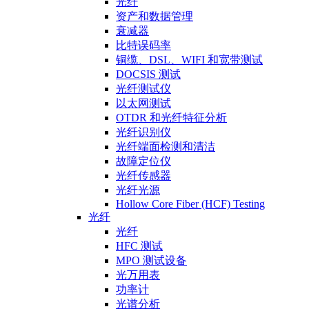
光纤
资产和数据管理
衰减器
比特误码率
铜缆、DSL、WIFI 和宽带测试
DOCSIS 测试
光纤测试仪
以太网测试
OTDR 和光纤特征分析
光纤识别仪
光纤端面检测和清洁
故障定位仪
光纤传感器
光纤光源
Hollow Core Fiber (HCF) Testing
光纤
光纤
HFC 测试
MPO 测试设备
光万用表
功率计
光谱分析