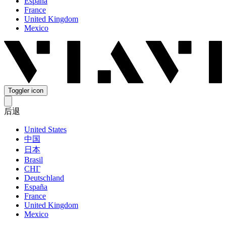
España
France
United Kingdom
Mexico
Toggler icon
后退
United States
中国
日本
Brasil
СНГ
Deutschland
España
France
United Kingdom
Mexico