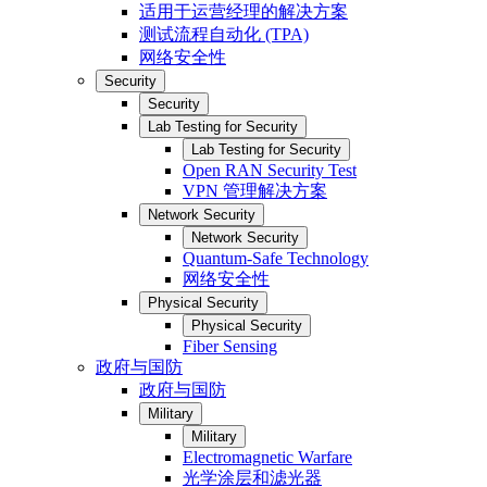
适用于运营经理的解决方案
测试流程自动化 (TPA)
网络安全性
Security
Security
Lab Testing for Security
Lab Testing for Security
Open RAN Security Test
VPN 管理解决方案
Network Security
Network Security
Quantum-Safe Technology
网络安全性
Physical Security
Physical Security
Fiber Sensing
政府与国防
政府与国防
Military
Military
Electromagnetic Warfare
光学涂层和滤光器