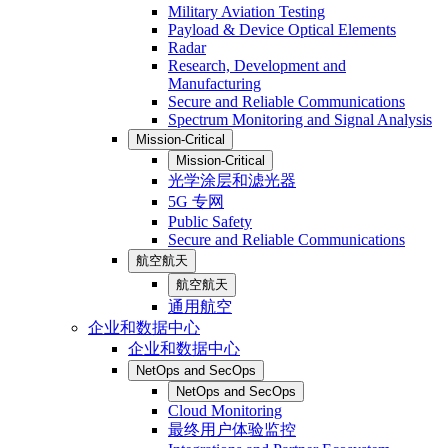
Military Aviation Testing
Payload & Device Optical Elements
Radar
Research, Development and
Manufacturing
Secure and Reliable Communications
Spectrum Monitoring and Signal Analysis
Mission-Critical
Mission-Critical
光学涂层和滤光器
5G 专网
Public Safety
Secure and Reliable Communications
航空航天
航空航天
通用航空
企业和数据中心
企业和数据中心
NetOps and SecOps
NetOps and SecOps
Cloud Monitoring
最终用户体验监控