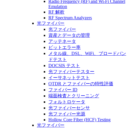
Radio Frequency (RF) and Wi-Fi Channel
Emulation
RF 解析
RF Spectrum Analyzers
光ファイバー
光ファイバー
資産とデータの管理
アッテネータ
ビットエラー率
メタル線、DSL、WiFi、ブロードバン
ドテスト
DOCSIS テスト
光ファイバーテスター
イーサネットテスト
OTDR とファイバーの特性評価
ファイバー ID
端面検査とクリーニング
フォルトロケータ
光ファイバーセンサ
光ファイバー光源
Hollow Core Fiber (HCF) Testing
光ファイバー