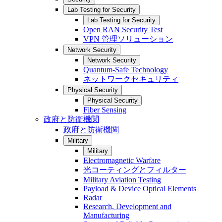
Lab Testing for Security
Lab Testing for Security
Open RAN Security Test
VPN 管理ソリューション
Network Security
Network Security
Quantum-Safe Technology
ネットワークセキュリティ
Physical Security
Physical Security
Fiber Sensing
政府と防衛機関
政府と防衛機関
Military
Military
Electromagnetic Warfare
光コーティングとフィルター
Military Aviation Testing
Payload & Device Optical Elements
Radar
Research, Development and
Manufacturing