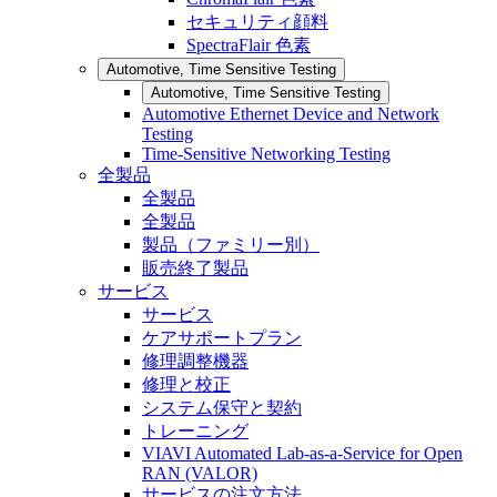
セキュリティ顔料
SpectraFlair 色素
Automotive, Time Sensitive Testing
Automotive, Time Sensitive Testing
Automotive Ethernet Device and Network
Testing
Time-Sensitive Networking Testing
全製品
全製品
全製品
製品（ファミリー別）
販売終了製品
サービス
サービス
ケアサポートプラン
修理調整機器
修理と校正
システム保守と契約
トレーニング
VIAVI Automated Lab-as-a-Service for Open
RAN (VALOR)
サービスの注文方法