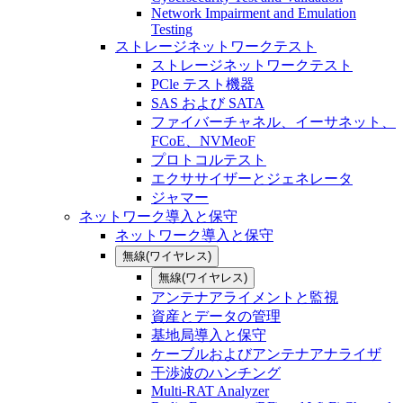
Network Impairment and Emulation
Testing
ストレージネットワークテスト
ストレージネットワークテスト
PCle テスト機器
SAS および SATA
ファイバーチャネル、イーサネット、
FCoE、NVMeoF
プロトコルテスト
エクササイザーとジェネレータ
ジャマー
ネットワーク導入と保守
ネットワーク導入と保守
無線(ワイヤレス)
無線(ワイヤレス)
アンテナアライメントと監視
資産とデータの管理
基地局導入と保守
ケーブルおよびアンテナアナライザ
干渉波のハンチング
Multi-RAT Analyzer