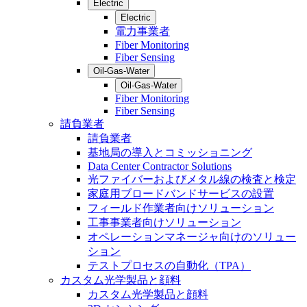
Electric
Electric
電力事業者
Fiber Monitoring
Fiber Sensing
Oil-Gas-Water
Oil-Gas-Water
Fiber Monitoring
Fiber Sensing
請負業者
請負業者
基地局の導入とコミッショニング
Data Center Contractor Solutions
光ファイバーおよびメタル線の検査と検定
家庭用ブロードバンドサービスの設置
フィールド作業者向けソリューション
工事事業者向けソリューション
オペレーションマネージャ向けのソリュー
ション
テストプロセスの自動化（TPA）
カスタム光学製品と顔料
カスタム光学製品と顔料