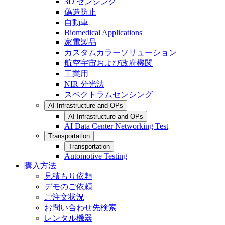
3D センシング
偽造防止
自動車
Biomedical Applications
家電製品
カスタムカラーソリューション
航空宇宙および政府機関
工業用
NIR 分光法
スペクトラムセンシング
AI Infrastructure and OPs
AI Infrastructure and OPs
AI Data Center Networking Test
Transportation
Transportation
Automotive Testing
購入方法
見積もり依頼
デモのご依頼
ご注文状況
お問い合わせ先検索
レンタル機器