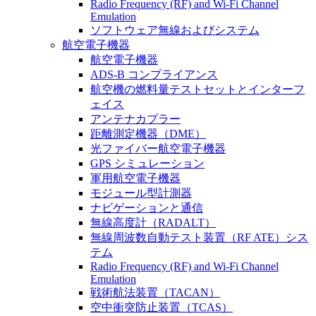
Radio Frequency (RF) and Wi-Fi Channel
Emulation
ソフトウェア無線およびシステム
航空電子機器
航空電子機器
ADS-B コンプライアンス
航空機の燃料量テストセットとインターフ
ェイス
アンテナカプラー
距離測定機器（DME）
光ファイバー航空電子機器
GPS シミュレーション
軍用航空電子機器
モジュール型計測器
ナビゲーションと通信
無線高度計（RADALT）
無線周波数自動テスト装置（RF ATE）シス
テム
Radio Frequency (RF) and Wi-Fi Channel
Emulation
戦術航法装置（TACAN）
空中衝突防止装置（TCAS）