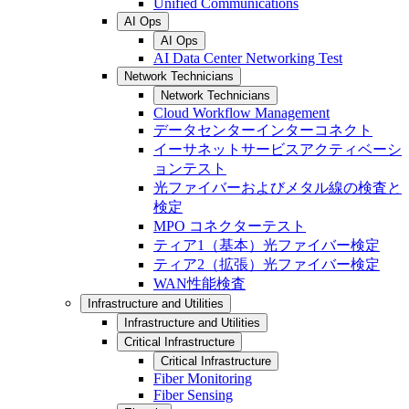
Unified Communications
AI Ops
AI Ops
AI Data Center Networking Test
Network Technicians
Network Technicians
Cloud Workflow Management
データセンターインターコネクト
イーサネットサービスアクティベーシ
ョンテスト
光ファイバーおよびメタル線の検査と
検定
MPO コネクターテスト
ティア1（基本）光ファイバー検定
ティア2（拡張）光ファイバー検定
WAN性能検査
Infrastructure and Utilities
Infrastructure and Utilities
Critical Infrastructure
Critical Infrastructure
Fiber Monitoring
Fiber Sensing