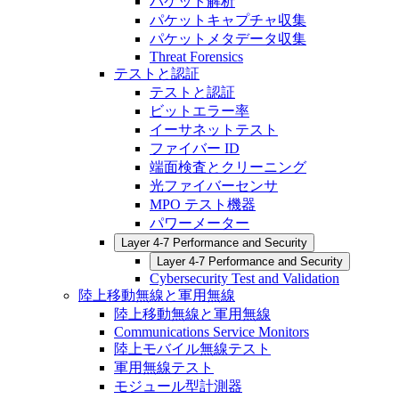
パケット解析
パケットキャプチャ収集
パケットメタデータ収集
Threat Forensics
テストと認証
テストと認証
ビットエラー率
イーサネットテスト
ファイバー ID
端面検査とクリーニング
光ファイバーセンサ
MPO テスト機器
パワーメーター
Layer 4-7 Performance and Security
Layer 4-7 Performance and Security
Cybersecurity Test and Validation
陸上移動無線と軍用無線
陸上移動無線と軍用無線
Communications Service Monitors
陸上モバイル無線テスト
軍用無線テスト
モジュール型計測器