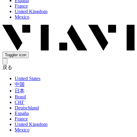
España
France
United Kingdom
Mexico
Toggler icon
戻る
United States
中国
日本
Brasil
СНГ
Deutschland
España
France
United Kingdom
Mexico