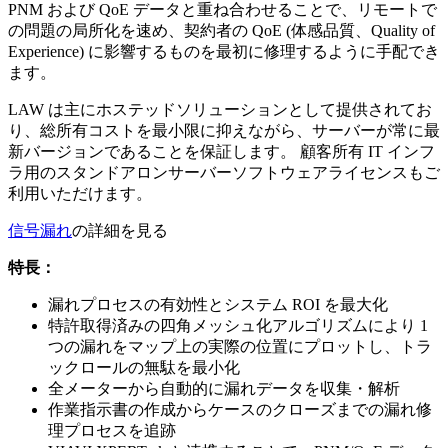
PNM および QoE データと重ね合わせることで、リモートで
の問題の局所化を速め、契約者の QoE (体感品質、Quality of
Experience) に影響するものを最初に修理するように手配でき
ます。
LAW は主にホステッドソリューションとして提供されてお
り、総所有コストを最小限に抑えながら、サーバーが常に最
新バージョンであることを保証します。 顧客所有 IT インフ
ラ用のスタンドアロンサーバーソフトウェアライセンスもご
利用いただけます。
信号漏れ
の詳細を見る
特長：
漏れプロセスの有効性とシステム ROI を最大化
特許取得済みの四角メッシュ化アルゴリズムにより 1
つの漏れをマップ上の実際の位置にプロットし、トラ
ックロールの無駄を最小化
全メーターから自動的に漏れデータを収集・解析
作業指示書の作成からケースのクローズまでの漏れ修
理プロセスを追跡