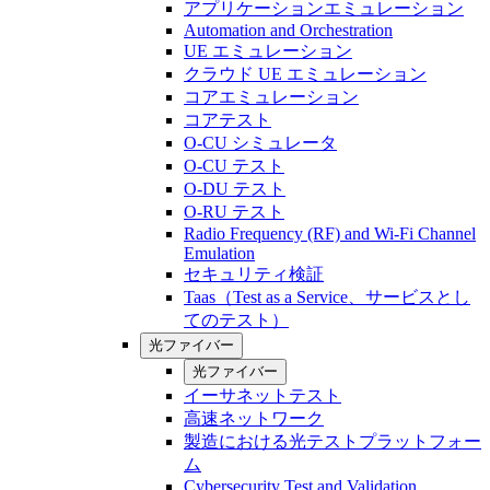
アプリケーションエミュレーション
Automation and Orchestration
UE エミュレーション
クラウド UE エミュレーション
コアエミュレーション
コアテスト
O-CU シミュレータ
O-CU テスト
O-DU テスト
O-RU テスト
Radio Frequency (RF) and Wi-Fi Channel
Emulation
セキュリティ検証
Taas（Test as a Service、サービスとし
てのテスト）
光ファイバー
光ファイバー
イーサネットテスト
高速ネットワーク
製造における光テストプラットフォー
ム
Cybersecurity Test and Validation