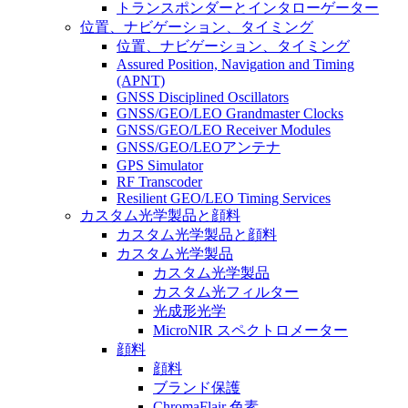
トランスポンダーとインタローゲーター
位置、ナビゲーション、タイミング
位置、ナビゲーション、タイミング
Assured Position, Navigation and Timing
(APNT)
GNSS Disciplined Oscillators
GNSS/GEO/LEO Grandmaster Clocks
GNSS/GEO/LEO Receiver Modules
GNSS/GEO/LEOアンテナ
GPS Simulator
RF Transcoder
Resilient GEO/LEO Timing Services
カスタム光学製品と顔料
カスタム光学製品と顔料
カスタム光学製品
カスタム光学製品
カスタム光フィルター
光成形光学
MicroNIR スペクトロメーター
顔料
顔料
ブランド保護
ChromaFlair 色素