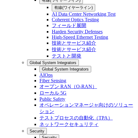
有線(ワイヤーライン)
有線(ワイヤーライン)
AI Data Center Networking Test
Coherent Optics Testing
フィールド展開
Harden Security Defenses
High-Speed Ethernet Testing
技術とサービス紹介
技術とサービス紹介
テストと開発
Global System Integrators
Global System Integrators
AIOps
Fiber Sensing
オープン RAN（O-RAN）
ローカル 5G
Public Safety
オペレーションマネージャ向けのソリュー
ション
テストプロセスの自動化（TPA）
ネットワークセキュリティ
Security
Security