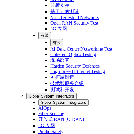
分析支持
基于云的测试
Non-Terrestrial Networks
Open RAN Security Test
5G 专网
有线
有线
AI Data Center Networking Test
Coherent Optics Testing
现场部署
Harden Security Defenses
High-Speed Ethernet Testing
可扩展制造
技术和服务介绍
测试和开发
Global System Integrators
Global System Integrators
AIOps
Fiber Sensing
开放式 RAN (O-RAN)
5G 专网
Public Safety