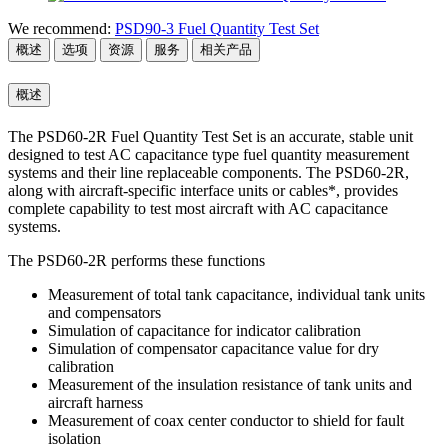
We recommend:
PSD90-3 Fuel Quantity Test Set
概述
选项
资源
服务
相关产品
概述
The PSD60-2R Fuel Quantity Test Set is an accurate, stable unit
designed to test AC capacitance type fuel quantity measurement
systems and their line replaceable components. The PSD60-2R,
along with aircraft-specific interface units or cables*, provides
complete capability to test most aircraft with AC capacitance
systems.
The PSD60-2R performs these functions
Measurement of total tank capacitance, individual tank units
and compensators
Simulation of capacitance for indicator calibration
Simulation of compensator capacitance value for dry
calibration
Measurement of the insulation resistance of tank units and
aircraft harness
Measurement of coax center conductor to shield for fault
isolation