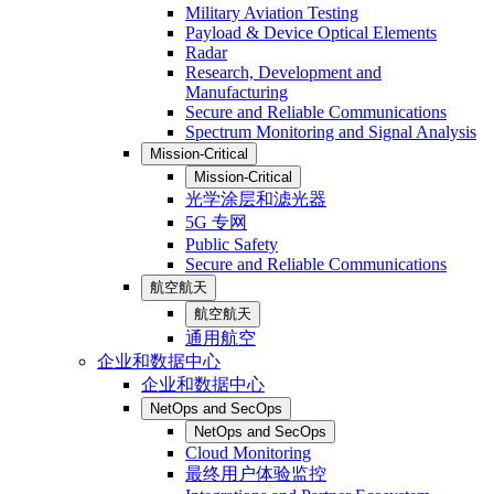
Military Aviation Testing
Payload & Device Optical Elements
Radar
Research, Development and
Manufacturing
Secure and Reliable Communications
Spectrum Monitoring and Signal Analysis
Mission-Critical
Mission-Critical
光学涂层和滤光器
5G 专网
Public Safety
Secure and Reliable Communications
航空航天
航空航天
通用航空
企业和数据中心
企业和数据中心
NetOps and SecOps
NetOps and SecOps
Cloud Monitoring
最终用户体验监控