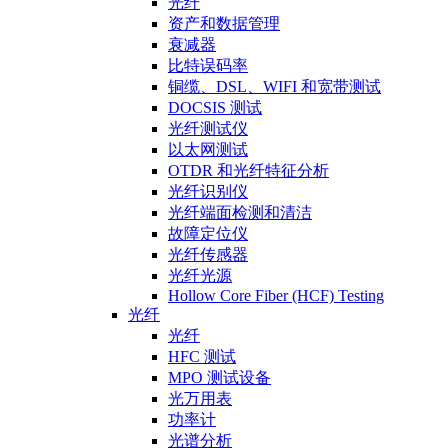
光纤
资产和数据管理
衰减器
比特误码率
铜缆、DSL、WIFI 和宽带测试
DOCSIS 测试
光纤测试仪
以太网测试
OTDR 和光纤特征分析
光纤识别仪
光纤端面检测和清洁
故障定位仪
光纤传感器
光纤光源
Hollow Core Fiber (HCF) Testing
光纤
光纤
HFC 测试
MPO 测试设备
光万用表
功率计
光谱分析