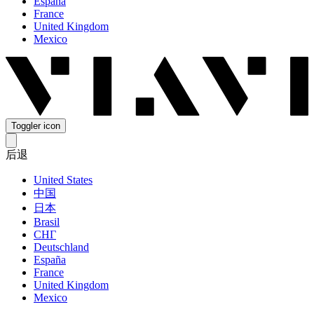
España
France
United Kingdom
Mexico
Toggler icon
后退
United States
中国
日本
Brasil
СНГ
Deutschland
España
France
United Kingdom
Mexico