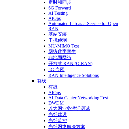
定时和同步
6G Forward
AI Testing
AIOps
Automated Lab-as-a-Service for Open
RAN
基站安装
干扰侦测
MU-MIMO Test
网络数字孪生
非地面网络
开放式 RAN (O-RAN)
5G 专网
RAN Intelligence Solutions
有线
有线
AIOps
AI Data Center Networking Test
DWDM
以太网业务激活测试
光纤建设
光纤监控
光纤网络解决方案