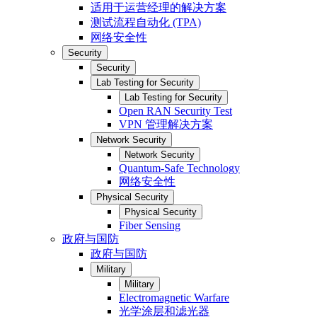
适用于运营经理的解决方案
测试流程自动化 (TPA)
网络安全性
Security
Security
Lab Testing for Security
Lab Testing for Security
Open RAN Security Test
VPN 管理解决方案
Network Security
Network Security
Quantum-Safe Technology
网络安全性
Physical Security
Physical Security
Fiber Sensing
政府与国防
政府与国防
Military
Military
Electromagnetic Warfare
光学涂层和滤光器