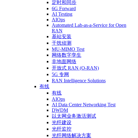
定时和同步
6G Forward
AI Testing
AIOps
Automated Lab-as-a-Service for Open
RAN
基站安装
干扰侦测
MU-MIMO Test
网络数字孪生
非地面网络
开放式 RAN (O-RAN)
5G 专网
RAN Intelligence Solutions
有线
有线
AIOps
AI Data Center Networking Test
DWDM
以太网业务激活测试
光纤建设
光纤监控
光纤网络解决方案