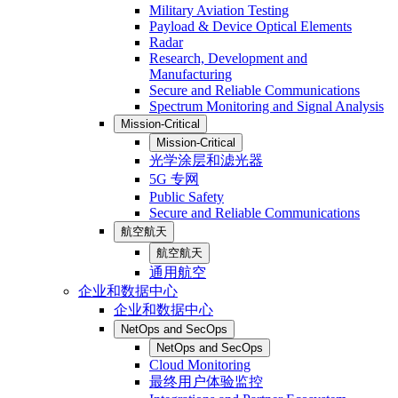
Military Aviation Testing
Payload & Device Optical Elements
Radar
Research, Development and
Manufacturing
Secure and Reliable Communications
Spectrum Monitoring and Signal Analysis
Mission-Critical
Mission-Critical
光学涂层和滤光器
5G 专网
Public Safety
Secure and Reliable Communications
航空航天
航空航天
通用航空
企业和数据中心
企业和数据中心
NetOps and SecOps
NetOps and SecOps
Cloud Monitoring
最终用户体验监控