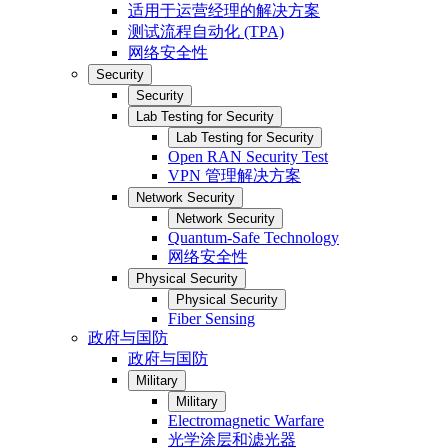
适用于运营经理的解决方案
测试流程自动化 (TPA)
网络安全性
Security
Security
Lab Testing for Security
Lab Testing for Security
Open RAN Security Test
VPN 管理解决方案
Network Security
Network Security
Quantum-Safe Technology
网络安全性
Physical Security
Physical Security
Fiber Sensing
政府与国防
政府与国防
Military
Military
Electromagnetic Warfare
光学涂层和滤光器