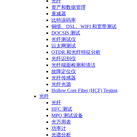
光纤
资产和数据管理
衰减器
比特误码率
铜缆、DSL、WIFI 和宽带测试
DOCSIS 测试
光纤测试仪
以太网测试
OTDR 和光纤特征分析
光纤识别仪
光纤端面检测和清洁
故障定位仪
光纤传感器
光纤光源
Hollow Core Fiber (HCF) Testing
光纤
光纤
HFC 测试
MPO 测试设备
光万用表
功率计
光谱分析