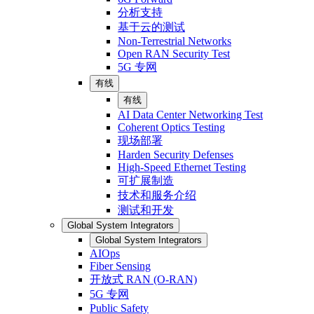
分析支持
基于云的测试
Non-Terrestrial Networks
Open RAN Security Test
5G 专网
有线
有线
AI Data Center Networking Test
Coherent Optics Testing
现场部署
Harden Security Defenses
High-Speed Ethernet Testing
可扩展制造
技术和服务介绍
测试和开发
Global System Integrators
Global System Integrators
AIOps
Fiber Sensing
开放式 RAN (O-RAN)
5G 专网
Public Safety