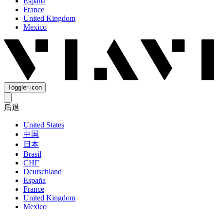
España
France
United Kingdom
Mexico
Toggler icon
后退
United States
中国
日本
Brasil
СНГ
Deutschland
España
France
United Kingdom
Mexico