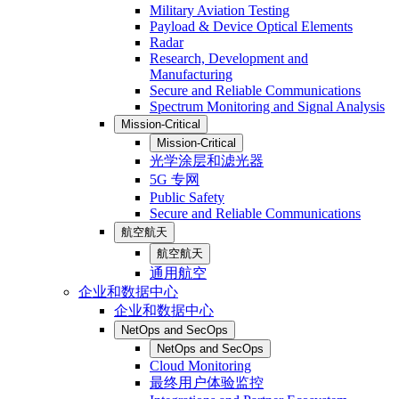
Military Aviation Testing
Payload & Device Optical Elements
Radar
Research, Development and
Manufacturing
Secure and Reliable Communications
Spectrum Monitoring and Signal Analysis
Mission-Critical
Mission-Critical
光学涂层和滤光器
5G 专网
Public Safety
Secure and Reliable Communications
航空航天
航空航天
通用航空
企业和数据中心
企业和数据中心
NetOps and SecOps
NetOps and SecOps
Cloud Monitoring
最终用户体验监控