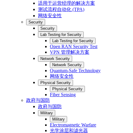
适用于运营经理的解决方案
测试流程自动化 (TPA)
网络安全性
Security
Security
Lab Testing for Security
Lab Testing for Security
Open RAN Security Test
VPN 管理解决方案
Network Security
Network Security
Quantum-Safe Technology
网络安全性
Physical Security
Physical Security
Fiber Sensing
政府与国防
政府与国防
Military
Military
Electromagnetic Warfare
光学涂层和滤光器