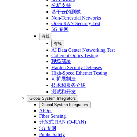
分析支持
基于云的测试
Non-Terrestrial Networks
Open RAN Security Test
5G 专网
有线
有线
AI Data Center Networking Test
Coherent Optics Testing
现场部署
Harden Security Defenses
High-Speed Ethernet Testing
可扩展制造
技术和服务介绍
测试和开发
Global System Integrators
Global System Integrators
AIOps
Fiber Sensing
开放式 RAN (O-RAN)
5G 专网
Public Safety