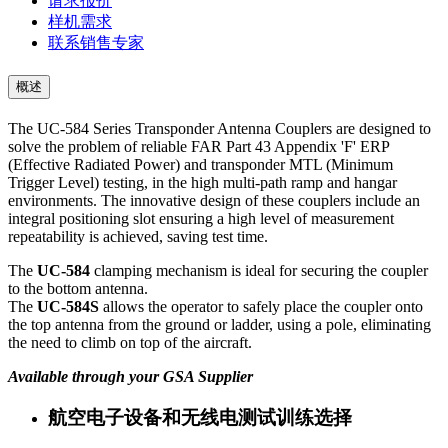
请求报价
样机需求
联系销售专家
概述
The UC-584 Series Transponder Antenna Couplers are designed to
solve the problem of reliable FAR Part 43 Appendix 'F' ERP
(Effective Radiated Power) and transponder MTL (Minimum
Trigger Level) testing, in the high multi-path ramp and hangar
environments. The innovative design of these couplers include an
integral positioning slot ensuring a high level of measurement
repeatability is achieved, saving test time.
The
UC-584
clamping mechanism is ideal for securing the coupler
to the bottom antenna.
The
UC-584S
allows the operator to safely place the coupler onto
the top antenna from the ground or ladder, using a pole, eliminating
the need to climb on top of the aircraft.
Available through your GSA Supplier
航空电子设备和无线电测试训练选择