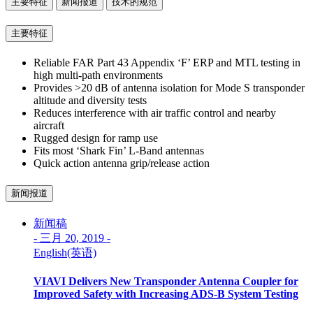
主要特征
新闻报道
技术的规范
主要特征
Reliable FAR Part 43 Appendix ‘F’ ERP and MTL testing in
high multi-path environments
Provides >20 dB of antenna isolation for Mode S transponder
altitude and diversity tests
Reduces interference with air traffic control and nearby
aircraft
Rugged design for ramp use
Fits most ‘Shark Fin’ L-Band antennas
Quick action antenna grip/release action
新闻报道
新闻稿
-
三月 20, 2019
-
English(英语)
VIAVI Delivers New Transponder Antenna Coupler for
Improved Safety with Increasing ADS-B System Testing