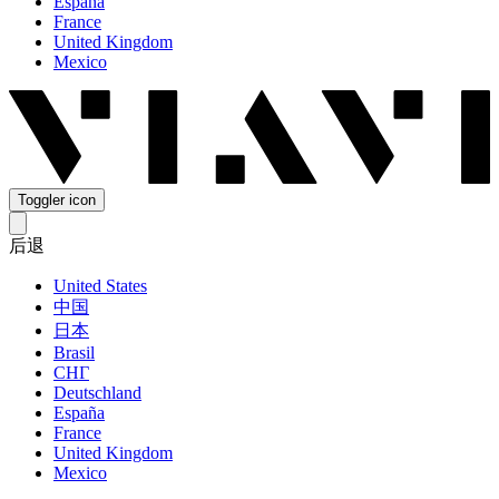
España
France
United Kingdom
Mexico
Toggler icon
后退
United States
中国
日本
Brasil
СНГ
Deutschland
España
France
United Kingdom
Mexico