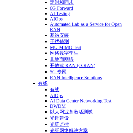
定时和同步
6G Forward
AI Testing
AIOps
Automated Lab-as-a-Service for Open
RAN
基站安装
干扰侦测
MU-MIMO Test
网络数字孪生
非地面网络
开放式 RAN (O-RAN)
5G 专网
RAN Intelligence Solutions
有线
有线
AIOps
AI Data Center Networking Test
DWDM
以太网业务激活测试
光纤建设
光纤监控
光纤网络解决方案