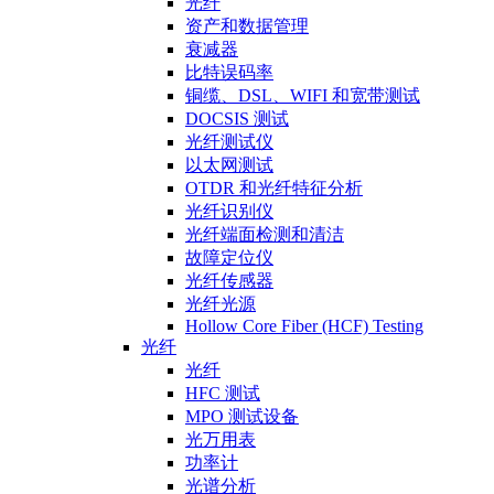
光纤
资产和数据管理
衰减器
比特误码率
铜缆、DSL、WIFI 和宽带测试
DOCSIS 测试
光纤测试仪
以太网测试
OTDR 和光纤特征分析
光纤识别仪
光纤端面检测和清洁
故障定位仪
光纤传感器
光纤光源
Hollow Core Fiber (HCF) Testing
光纤
光纤
HFC 测试
MPO 测试设备
光万用表
功率计
光谱分析