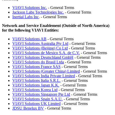
VIAVI Solutions Inc.
- General Terms
Jackson Labs Technologies Inc.
- General Terms
Inertial Labs Inc
. - General Terms
Network and Service Enablement (Outside of North America)
for the following VIAVI Entities:
VIAVI Solutions AB
- General Terms
VIAVI Solutions Australia Pty Ltd
- General Terms
VIAVI Solutions (Beijing) Co Ltd
- General Terms
VIAVI Solutions de Mexico S.A. de C.V.
- General Terms
VIAVI Solutions Deutschland GmbH
- General Terms
VIAVI Solutions do Brasil Ltda
- General Terms
VIAVI Solutions France SAS
- General Terms
VIAVI Solutions (Greater China) Limited
- General Terms
VIAVI Solutions India Private Limited
- General Terms
VIAVI Solutions Italia S.R.L.
- General Terms
VIAVI Solutions Japan K.K.
- General Terms
VIAVI Solutions Korea Ltd
- General Terms
VIAVI Solutions Singapore Pte Ltd
- General Terms
VIAVI Solutions Spain S.A.U.
- General Terms
VIAVI Solutions UK Limited
- General Terms
JDSU Benelux BV
- General Terms