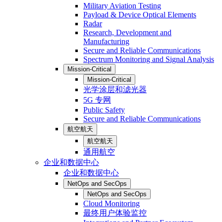
Military Aviation Testing
Payload & Device Optical Elements
Radar
Research, Development and
Manufacturing
Secure and Reliable Communications
Spectrum Monitoring and Signal Analysis
Mission-Critical
Mission-Critical
光学涂层和滤光器
5G 专网
Public Safety
Secure and Reliable Communications
航空航天
航空航天
通用航空
企业和数据中心
企业和数据中心
NetOps and SecOps
NetOps and SecOps
Cloud Monitoring
最终用户体验监控