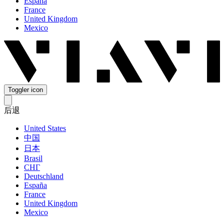
España
France
United Kingdom
Mexico
Toggler icon
后退
United States
中国
日本
Brasil
СНГ
Deutschland
España
France
United Kingdom
Mexico