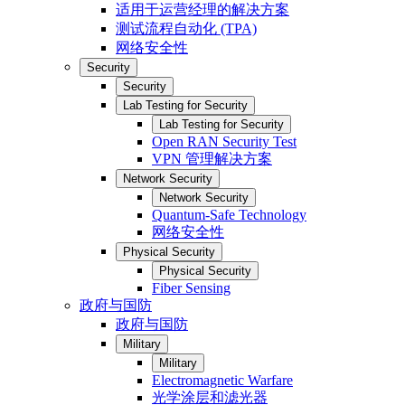
适用于运营经理的解决方案
测试流程自动化 (TPA)
网络安全性
Security
Security
Lab Testing for Security
Lab Testing for Security
Open RAN Security Test
VPN 管理解决方案
Network Security
Network Security
Quantum-Safe Technology
网络安全性
Physical Security
Physical Security
Fiber Sensing
政府与国防
政府与国防
Military
Military
Electromagnetic Warfare
光学涂层和滤光器