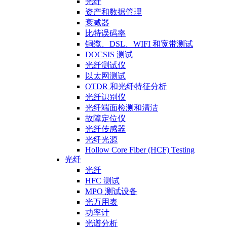
光纤
资产和数据管理
衰减器
比特误码率
铜缆、DSL、WIFI 和宽带测试
DOCSIS 测试
光纤测试仪
以太网测试
OTDR 和光纤特征分析
光纤识别仪
光纤端面检测和清洁
故障定位仪
光纤传感器
光纤光源
Hollow Core Fiber (HCF) Testing
光纤
光纤
HFC 测试
MPO 测试设备
光万用表
功率计
光谱分析