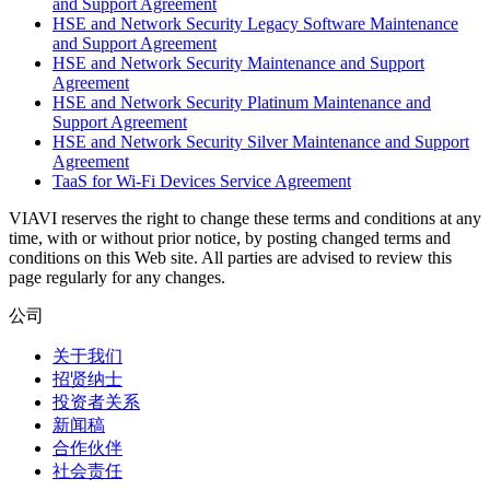
and Support Agreement
HSE and Network Security Legacy Software Maintenance
and Support Agreement
HSE and Network Security Maintenance and Support
Agreement
HSE and Network Security Platinum Maintenance and
Support Agreement
HSE and Network Security Silver Maintenance and Support
Agreement
TaaS for Wi-Fi Devices Service Agreement
VIAVI reserves the right to change these terms and conditions at any
time, with or without prior notice, by posting changed terms and
conditions on this Web site. All parties are advised to review this
page regularly for any changes.
公司
关于我们
招贤纳士
投资者关系
新闻稿
合作伙伴
社会责任