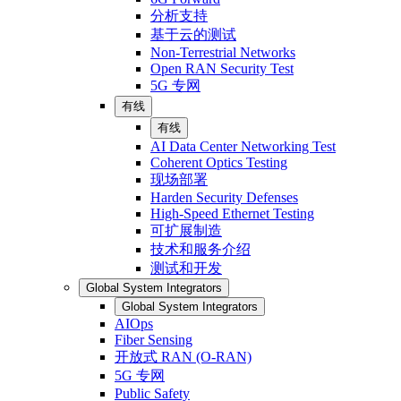
分析支持
基于云的测试
Non-Terrestrial Networks
Open RAN Security Test
5G 专网
有线
有线
AI Data Center Networking Test
Coherent Optics Testing
现场部署
Harden Security Defenses
High-Speed Ethernet Testing
可扩展制造
技术和服务介绍
测试和开发
Global System Integrators
Global System Integrators
AIOps
Fiber Sensing
开放式 RAN (O-RAN)
5G 专网
Public Safety