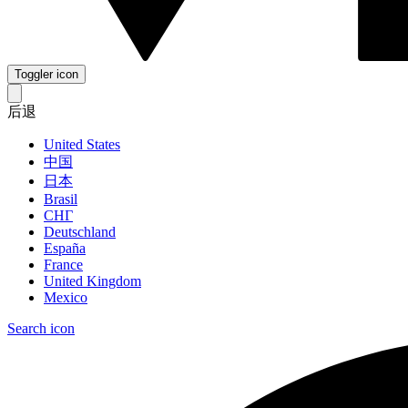
Toggler icon
后退
United States
中国
日本
Brasil
СНГ
Deutschland
España
France
United Kingdom
Mexico
Search icon