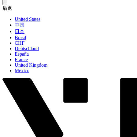
后退
United States
中国
日本
Brasil
СНГ
Deutschland
España
France
United Kingdom
Mexico