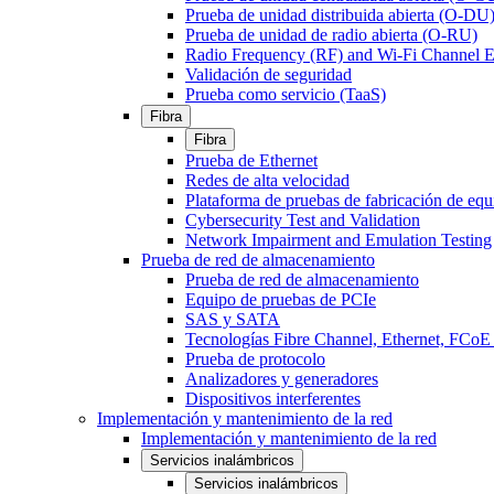
Prueba de unidad distribuida abierta (O-DU
Prueba de unidad de radio abierta (O-RU)
Radio Frequency (RF) and Wi-Fi Channel E
Validación de seguridad
Prueba como servicio (TaaS)
Fibra
Fibra
Prueba de Ethernet
Redes de alta velocidad
Plataforma de pruebas de fabricación de equ
Cybersecurity Test and Validation
Network Impairment and Emulation Testing
Prueba de red de almacenamiento
Prueba de red de almacenamiento
Equipo de pruebas de PCIe
SAS y SATA
Tecnologías Fibre Channel, Ethernet, FC
Prueba de protocolo
Analizadores y generadores
Dispositivos interferentes
Implementación y mantenimiento de la red
Implementación y mantenimiento de la red
Servicios inalámbricos
Servicios inalámbricos