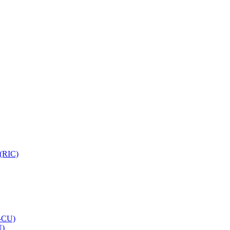
 (RIC)
O-CU)
U)