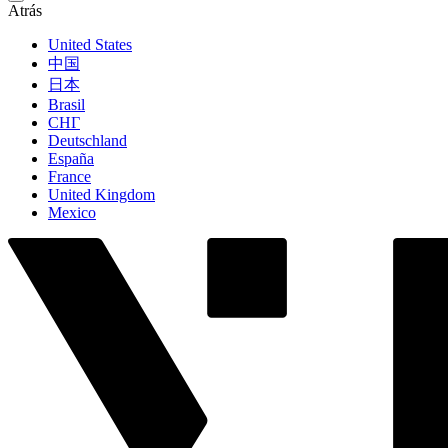
Atrás
United States
中国
日本
Brasil
СНГ
Deutschland
España
France
United Kingdom
Mexico