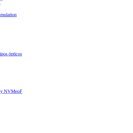
)
mulation
ipos ópticos
oE y NVMeoF