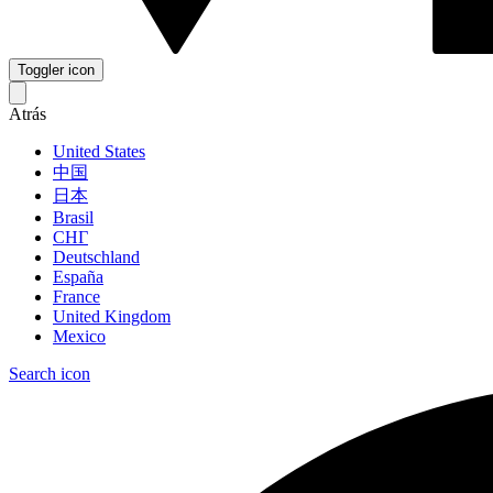
Toggler icon
Atrás
United States
中国
日本
Brasil
СНГ
Deutschland
España
France
United Kingdom
Mexico
Search icon