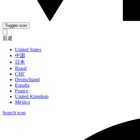
Toggler icon
后退
United States
中国
日本
Brasil
СНГ
Deutschland
España
France
United Kingdom
Mexico
Search icon