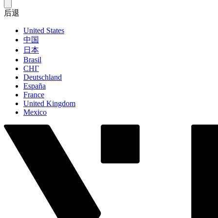
后退
United States
中国
日本
Brasil
СНГ
Deutschland
España
France
United Kingdom
Mexico