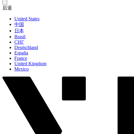
后退
United States
中国
日本
Brasil
СНГ
Deutschland
España
France
United Kingdom
Mexico