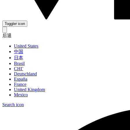
Toggler icon
后退
United States
中国
日本
Brasil
СНГ
Deutschland
España
France
United Kingdom
Mexico
Search icon