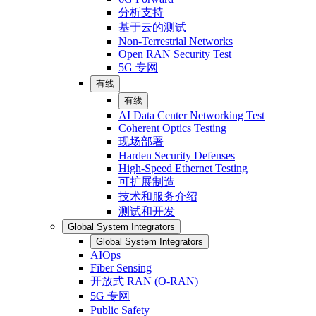
分析支持
基于云的测试
Non-Terrestrial Networks
Open RAN Security Test
5G 专网
有线
有线
AI Data Center Networking Test
Coherent Optics Testing
现场部署
Harden Security Defenses
High-Speed Ethernet Testing
可扩展制造
技术和服务介绍
测试和开发
Global System Integrators
Global System Integrators
AIOps
Fiber Sensing
开放式 RAN (O-RAN)
5G 专网
Public Safety