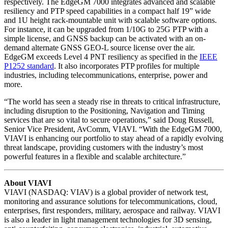
respectively. The EdgeGM 7000 integrates advanced and scalable
resiliency and PTP speed capabilities in a compact half 19” wide
and 1U height rack-mountable unit with scalable software options.
For instance, it can be upgraded from 1/10G to 25G PTP with a
simple license, and GNSS backup can be activated with an on-
demand alternate GNSS GEO-L source license over the air.
EdgeGM exceeds Level 4 PNT resiliency as specified in the
IEEE
P1252 standard
. It also incorporates PTP profiles for multiple
industries, including telecommunications, enterprise, power and
more.
“The world has seen a steady rise in threats to critical infrastructure,
including disruption to the Positioning, Navigation and Timing
services that are so vital to secure operations,” said Doug Russell,
Senior Vice President, AvComm, VIAVI. “With the EdgeGM 7000,
VIAVI is enhancing our portfolio to stay ahead of a rapidly evolving
threat landscape, providing customers with the industry’s most
powerful features in a flexible and scalable architecture.”
About VIAVI
VIAVI (NASDAQ: VIAV) is a global provider of network test,
monitoring and assurance solutions for telecommunications, cloud,
enterprises, first responders, military, aerospace and railway. VIAVI
is also a leader in light management technologies for 3D sensing,