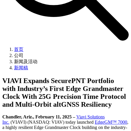
首页
公司
新闻及活动
新闻稿
VIAVI Expands SecurePNT Portfolio
with Industry’s First Edge Grandmaster
Clock With 25G Precision Time Protocol
and Multi-Orbit altGNSS Resiliency
Chandler, Ariz., February 11, 2025 –
Viavi Solutions
Inc.
(VIAVI) (NASDAQ: VIAV) today launched
EdgeGM™ 7000
,
a highly resilient Edge Grandmaster Clock building on the industry-