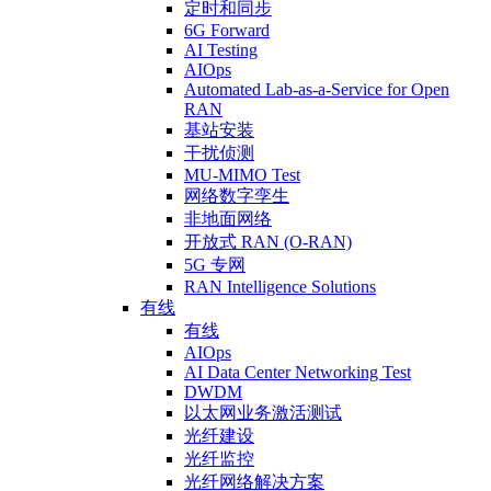
定时和同步
6G Forward
AI Testing
AIOps
Automated Lab-as-a-Service for Open
RAN
基站安装
干扰侦测
MU-MIMO Test
网络数字孪生
非地面网络
开放式 RAN (O-RAN)
5G 专网
RAN Intelligence Solutions
有线
有线
AIOps
AI Data Center Networking Test
DWDM
以太网业务激活测试
光纤建设
光纤监控
光纤网络解决方案