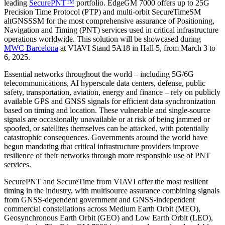
leading
SecurePNT™
portfolio. EdgeGM 7000 offers up to 25G
Precision Time Protocol (PTP) and multi-orbit SecureTimeSM
altGNSSSM for the most comprehensive assurance of Positioning,
Navigation and Timing (PNT) services used in critical infrastructure
operations worldwide. This solution will be showcased during
MWC Barcelona
at VIAVI Stand 5A18 in Hall 5, from March 3 to
6, 2025.
Essential networks throughout the world – including 5G/6G
telecommunications, AI hyperscale data centers, defense, public
safety, transportation, aviation, energy and finance – rely on publicly
available GPS and GNSS signals for efficient data synchronization
based on timing and location. These vulnerable and single-source
signals are occasionally unavailable or at risk of being jammed or
spoofed, or satellites themselves can be attacked, with potentially
catastrophic consequences. Governments around the world have
begun mandating that critical infrastructure providers improve
resilience of their networks through more responsible use of PNT
services.
SecurePNT and SecureTime from VIAVI offer the most resilient
timing in the industry, with multisource assurance combining signals
from GNSS-dependent government and GNSS-independent
commercial constellations across Medium Earth Orbit (MEO),
Geosynchronous Earth Orbit (GEO) and Low Earth Orbit (LEO),