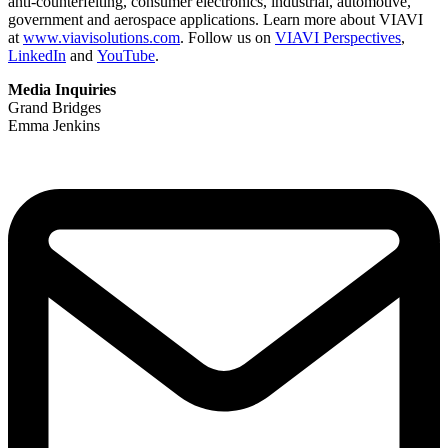
anti-counterfeiting, consumer electronics, industrial, automotive,
government and aerospace applications. Learn more about VIAVI
at
www.viavisolutions.com
. Follow us on
VIAVI Perspectives
,
LinkedIn
and
YouTube
.
Media Inquiries
Grand Bridges
Emma Jenkins