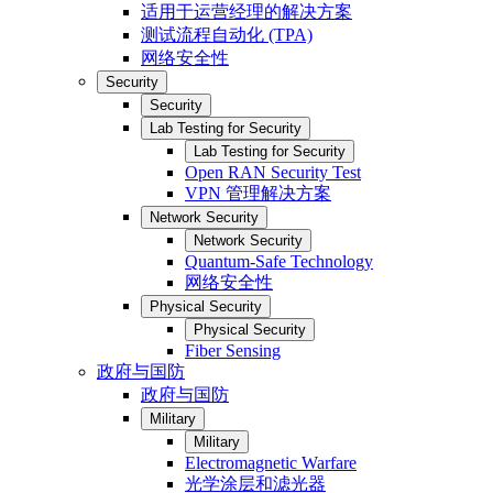
适用于运营经理的解决方案
测试流程自动化 (TPA)
网络安全性
Security
Security
Lab Testing for Security
Lab Testing for Security
Open RAN Security Test
VPN 管理解决方案
Network Security
Network Security
Quantum-Safe Technology
网络安全性
Physical Security
Physical Security
Fiber Sensing
政府与国防
政府与国防
Military
Military
Electromagnetic Warfare
光学涂层和滤光器