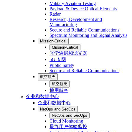
Military Aviation Testing
Payload & Device Optical Elements
Radar
Research, Development and
Manufacturing
Secure and Reliable Communications
Spectrum Monitoring and Signal Analysis
Mission-Critical
Mission-Critical
光学涂层和滤光器
5G 专网
Public Safety
Secure and Reliable Communications
航空航天
航空航天
通用航空
企业和数据中心
企业和数据中心
NetOps and SecOps
NetOps and SecOps
Cloud Monitoring
最终用户体验监控