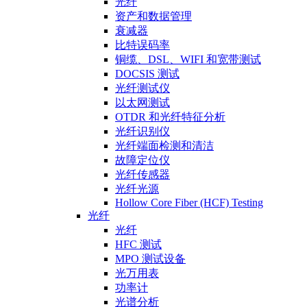
光纤
资产和数据管理
衰减器
比特误码率
铜缆、DSL、WIFI 和宽带测试
DOCSIS 测试
光纤测试仪
以太网测试
OTDR 和光纤特征分析
光纤识别仪
光纤端面检测和清洁
故障定位仪
光纤传感器
光纤光源
Hollow Core Fiber (HCF) Testing
光纤
光纤
HFC 测试
MPO 测试设备
光万用表
功率计
光谱分析