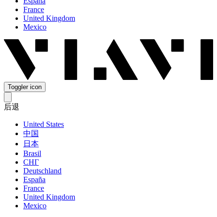
España
France
United Kingdom
Mexico
Toggler icon
后退
United States
中国
日本
Brasil
СНГ
Deutschland
España
France
United Kingdom
Mexico