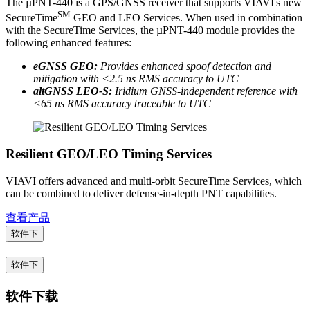
The µPNT-440 is a GPS/GNSS receiver that supports VIAVI's new
SM
SecureTime
GEO and LEO Services. When used in combination
with the SecureTime Services, the µPNT-440 module provides the
following enhanced features:
eGNSS GEO:
Provides enhanced spoof detection and
mitigation with <2.5 ns RMS accuracy to UTC
altGNSS LEO-S:
Iridium GNSS-independent reference with
<65 ns RMS accuracy traceable to UTC
Resilient GEO/LEO Timing Services
VIAVI offers advanced and multi-orbit SecureTime Services, which
can be combined to deliver defense-in-depth PNT capabilities.
查看产品
软件下
软件下
软件下载