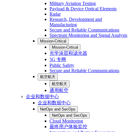
Military Aviation Testing
Payload & Device Optical Elements
Radar
Research, Development and
Manufacturing
Secure and Reliable Communications
Spectrum Monitoring and Signal Analysis
Mission-Critical
Mission-Critical
光学涂层和滤光器
5G 专网
Public Safety
Secure and Reliable Communications
航空航天
航空航天
通用航空
企业和数据中心
企业和数据中心
NetOps and SecOps
NetOps and SecOps
Cloud Monitoring
最终用户体验监控