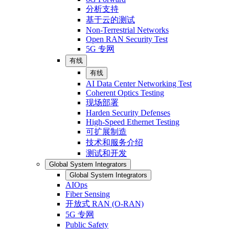
分析支持
基于云的测试
Non-Terrestrial Networks
Open RAN Security Test
5G 专网
有线
有线
AI Data Center Networking Test
Coherent Optics Testing
现场部署
Harden Security Defenses
High-Speed Ethernet Testing
可扩展制造
技术和服务介绍
测试和开发
Global System Integrators
Global System Integrators
AIOps
Fiber Sensing
开放式 RAN (O-RAN)
5G 专网
Public Safety