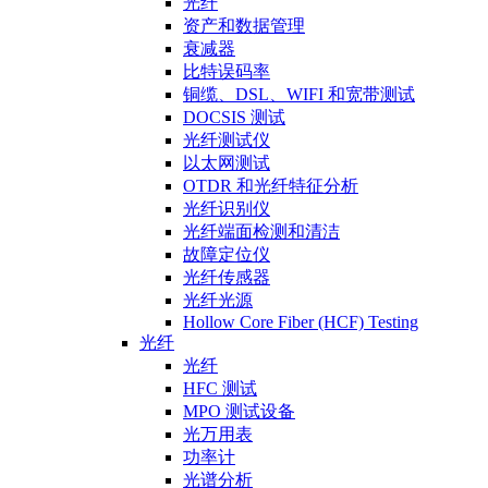
光纤
资产和数据管理
衰减器
比特误码率
铜缆、DSL、WIFI 和宽带测试
DOCSIS 测试
光纤测试仪
以太网测试
OTDR 和光纤特征分析
光纤识别仪
光纤端面检测和清洁
故障定位仪
光纤传感器
光纤光源
Hollow Core Fiber (HCF) Testing
光纤
光纤
HFC 测试
MPO 测试设备
光万用表
功率计
光谱分析