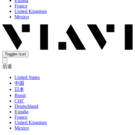
España
France
United Kingdom
Mexico
Toggler icon
后退
United States
中国
日本
Brasil
СНГ
Deutschland
España
France
United Kingdom
Mexico