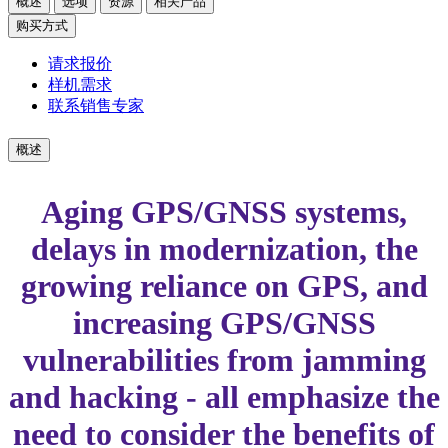
概述
选项
资源
相关产品
购买方式
请求报价
样机需求
联系销售专家
概述
Aging GPS/GNSS systems,
delays in modernization, the
growing reliance on GPS, and
increasing GPS/GNSS
vulnerabilities from jamming
and hacking - all emphasize the
need to consider the benefits of