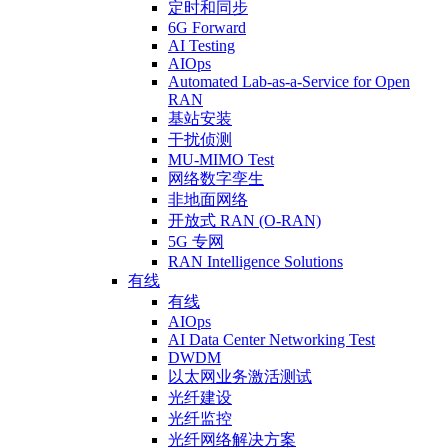
定时和同步
6G Forward
AI Testing
AIOps
Automated Lab-as-a-Service for Open
RAN
基站安装
干扰侦测
MU-MIMO Test
网络数字孪生
非地面网络
开放式 RAN (O-RAN)
5G 专网
RAN Intelligence Solutions
有线
有线
AIOps
AI Data Center Networking Test
DWDM
以太网业务激活测试
光纤建设
光纤监控
光纤网络解决方案