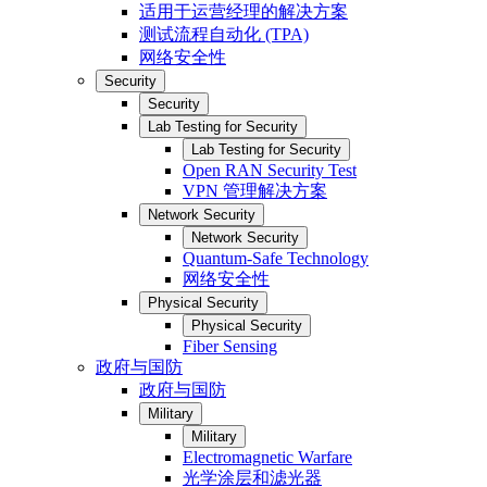
适用于运营经理的解决方案
测试流程自动化 (TPA)
网络安全性
Security
Security
Lab Testing for Security
Lab Testing for Security
Open RAN Security Test
VPN 管理解决方案
Network Security
Network Security
Quantum-Safe Technology
网络安全性
Physical Security
Physical Security
Fiber Sensing
政府与国防
政府与国防
Military
Military
Electromagnetic Warfare
光学涂层和滤光器