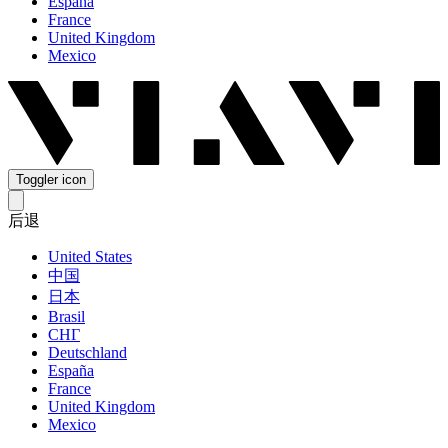
España
France
United Kingdom
Mexico
Toggler icon
后退
United States
中国
日本
Brasil
СНГ
Deutschland
España
France
United Kingdom
Mexico