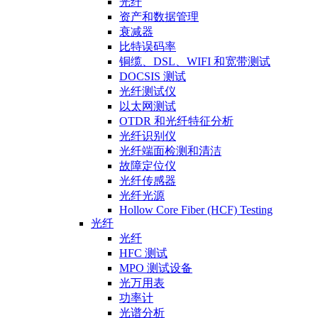
光纤
资产和数据管理
衰减器
比特误码率
铜缆、DSL、WIFI 和宽带测试
DOCSIS 测试
光纤测试仪
以太网测试
OTDR 和光纤特征分析
光纤识别仪
光纤端面检测和清洁
故障定位仪
光纤传感器
光纤光源
Hollow Core Fiber (HCF) Testing
光纤
光纤
HFC 测试
MPO 测试设备
光万用表
功率计
光谱分析