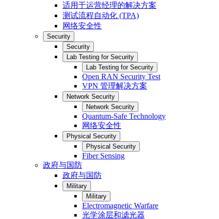
适用于运营经理的解决方案
测试流程自动化 (TPA)
网络安全性
Security
Security
Lab Testing for Security
Lab Testing for Security
Open RAN Security Test
VPN 管理解决方案
Network Security
Network Security
Quantum-Safe Technology
网络安全性
Physical Security
Physical Security
Fiber Sensing
政府与国防
政府与国防
Military
Military
Electromagnetic Warfare
光学涂层和滤光器