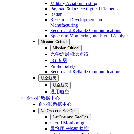
Military Aviation Testing
Payload & Device Optical Elements
Radar
Research, Development and
Manufacturing
Secure and Reliable Communications
Spectrum Monitoring and Signal Analysis
Mission-Critical
Mission-Critical
光学涂层和滤光器
5G 专网
Public Safety
Secure and Reliable Communications
航空航天
航空航天
通用航空
企业和数据中心
企业和数据中心
NetOps and SecOps
NetOps and SecOps
Cloud Monitoring
最终用户体验监控