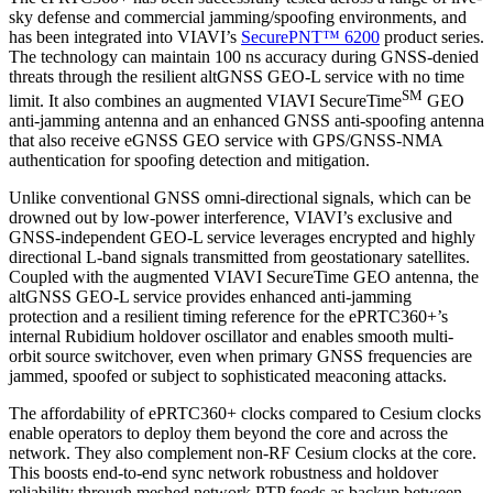
sky defense and commercial jamming/spoofing environments, and
has been integrated into VIAVI’s
SecurePNT™ 6200
product series.
The technology can maintain 100 ns accuracy during GNSS-denied
threats through the resilient altGNSS GEO-L service with no time
SM
limit. It also combines an augmented VIAVI SecureTime
GEO
anti-jamming antenna and an enhanced GNSS anti-spoofing antenna
that also receive eGNSS GEO service with GPS/GNSS-NMA
authentication for spoofing detection and mitigation.
Unlike conventional GNSS omni-directional signals, which can be
drowned out by low-power interference, VIAVI’s exclusive and
GNSS-independent GEO-L service leverages encrypted and highly
directional L-band signals transmitted from geostationary satellites.
Coupled with the augmented VIAVI SecureTime GEO antenna, the
altGNSS GEO-L service provides enhanced anti-jamming
protection and a resilient timing reference for the ePRTC360+’s
internal Rubidium holdover oscillator and enables smooth multi-
orbit source switchover, even when primary GNSS frequencies are
jammed, spoofed or subject to sophisticated meaconing attacks.
The affordability of ePRTC360+ clocks compared to Cesium clocks
enable operators to deploy them beyond the core and across the
network. They also complement non-RF Cesium clocks at the core.
This boosts end-to-end sync network robustness and holdover
reliability through meshed network PTP feeds as backup between