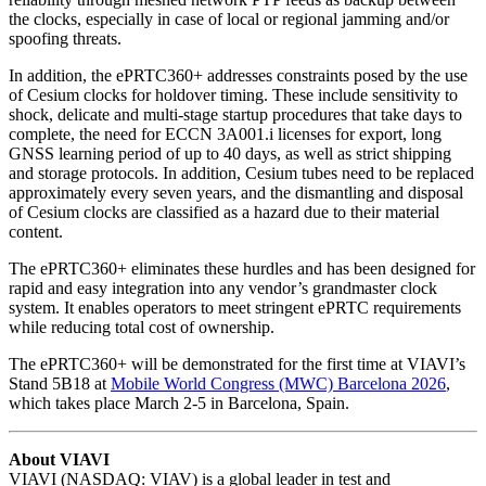
the clocks, especially in case of local or regional jamming and/or
spoofing threats.
In addition, the ePRTC360+ addresses constraints posed by the use
of Cesium clocks for holdover timing. These include sensitivity to
shock, delicate and multi-stage startup procedures that take days to
complete, the need for ECCN 3A001.i licenses for export, long
GNSS learning period of up to 40 days, as well as strict shipping
and storage protocols. In addition, Cesium tubes need to be replaced
approximately every seven years, and the dismantling and disposal
of Cesium clocks are classified as a hazard due to their material
content.
The ePRTC360+ eliminates these hurdles and has been designed for
rapid and easy integration into any vendor’s grandmaster clock
system. It enables operators to meet stringent ePRTC requirements
while reducing total cost of ownership.
The ePRTC360+ will be demonstrated for the first time at VIAVI’s
Stand 5B18 at
Mobile World Congress (MWC) Barcelona 2026
,
which takes place March 2-5 in Barcelona, Spain.
About VIAVI
VIAVI (NASDAQ: VIAV) is a global leader in test and