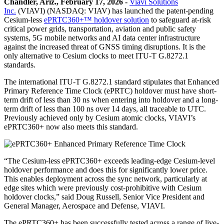
Chandler, Ariz., February 17, 2026 -
Viavi Solutions
Inc.
(VIAVI) (NASDAQ: VIAV) has launched the patent-pending
Cesium-less
ePRTC360+™ holdover solution
to safeguard at-risk
critical power grids, transportation, aviation and public safety
systems, 5G mobile networks and AI data center infrastructure
against the increased threat of GNSS timing disruptions. It is the
only alternative to Cesium clocks to meet ITU-T G.8272.1
standards.
The international ITU-T G.8272.1 standard stipulates that Enhanced
Primary Reference Time Clock (ePRTC) holdover must have short-
term drift of less than 30 ns when entering into holdover and a long-
term drift of less than 100 ns over 14 days, all traceable to UTC.
Previously achieved only by Cesium atomic clocks, VIAVI’s
ePRTC360+ now also meets this standard.
“The Cesium-less ePRTC360+ exceeds leading-edge Cesium-level
holdover performance and does this for significantly lower price.
This enables deployment across the sync network, particularly at
edge sites which were previously cost-prohibitive with Cesium
holdover clocks,” said Doug Russell, Senior Vice President and
General Manager, Aerospace and Defense, VIAVI.
The ePRTC360+ has been successfully tested across a range of live-