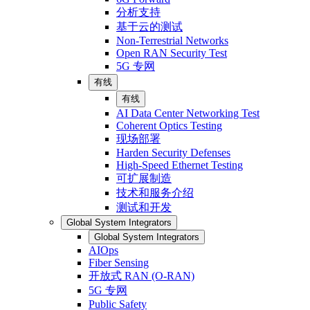
分析支持
基于云的测试
Non-Terrestrial Networks
Open RAN Security Test
5G 专网
有线
有线
AI Data Center Networking Test
Coherent Optics Testing
现场部署
Harden Security Defenses
High-Speed Ethernet Testing
可扩展制造
技术和服务介绍
测试和开发
Global System Integrators
Global System Integrators
AIOps
Fiber Sensing
开放式 RAN (O-RAN)
5G 专网
Public Safety