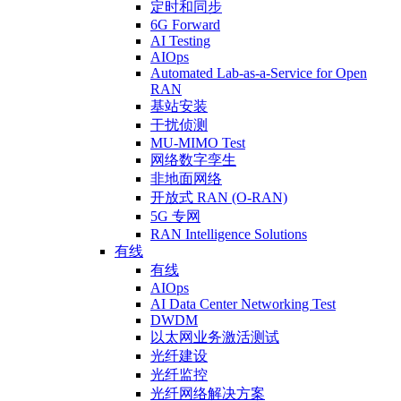
定时和同步
6G Forward
AI Testing
AIOps
Automated Lab-as-a-Service for Open
RAN
基站安装
干扰侦测
MU-MIMO Test
网络数字孪生
非地面网络
开放式 RAN (O-RAN)
5G 专网
RAN Intelligence Solutions
有线
有线
AIOps
AI Data Center Networking Test
DWDM
以太网业务激活测试
光纤建设
光纤监控
光纤网络解决方案