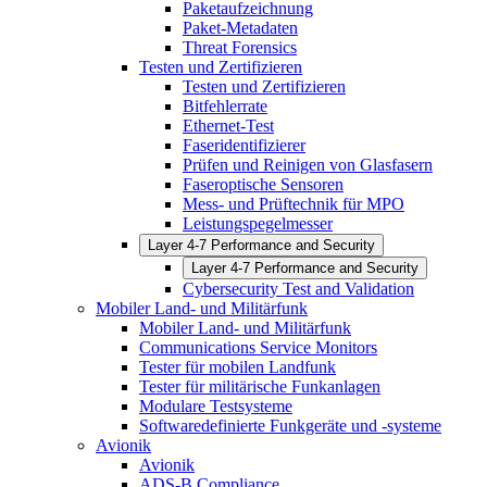
Paketaufzeichnung
Paket-Metadaten
Threat Forensics
Testen und Zertifizieren
Testen und Zertifizieren
Bitfehlerrate
Ethernet-Test
Faseridentifizierer
Prüfen und Reinigen von Glasfasern
Faseroptische Sensoren
Mess- und Prüftechnik für MPO
Leistungspegelmesser
Layer 4-7 Performance and Security
Layer 4-7 Performance and Security
Cybersecurity Test and Validation
Mobiler Land- und Militärfunk
Mobiler Land- und Militärfunk
Communications Service Monitors
Tester für mobilen Landfunk
Tester für militärische Funkanlagen
Modulare Testsysteme
Softwaredefinierte Funkgeräte und -systeme
Avionik
Avionik
ADS-B Compliance