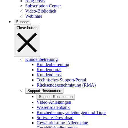
Blog Posts
Subscription Center
Video-Bibliothek
Webinare
Support
Close button
Kundenbetreuung
Kundenbetreuung
Kundenportal
Kundendienst
Technisches Support-Portal
Rücksendegenehmigung (RMA)
Support-Ressourcen
Support-Ressourcen
Video-Anleitungen
Wissensdatenbank
Kurzbedienungsanleitungen und Tipps
Software-Download
Gewährleistung, Allgemeine
Geschäftsbedingungen