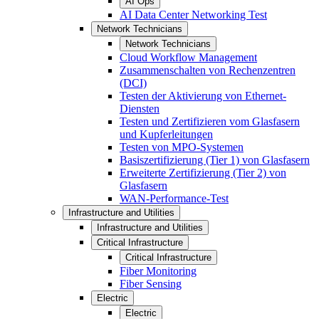
AI Ops
AI Data Center Networking Test
Network Technicians
Network Technicians
Cloud Workflow Management
Zusammenschalten von Rechenzentren
(DCI)
Testen der Aktivierung von Ethernet-
Diensten
Testen und Zertifizieren vom Glasfasern
und Kupferleitungen
Testen von MPO-Systemen
Basiszertifizierung (Tier 1) von Glasfasern
Erweiterte Zertifizierung (Tier 2) von
Glasfasern
WAN-Performance-Test
Infrastructure and Utilities
Infrastructure and Utilities
Critical Infrastructure
Critical Infrastructure
Fiber Monitoring
Fiber Sensing
Electric
Electric