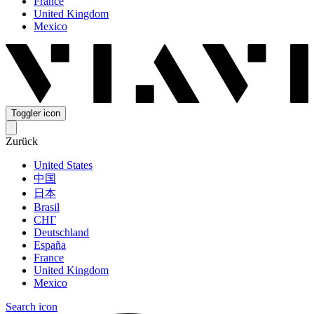
France
United Kingdom
Mexico
Toggler icon
Zurück
United States
中国
日本
Brasil
СНГ
Deutschland
España
France
United Kingdom
Mexico
Search icon