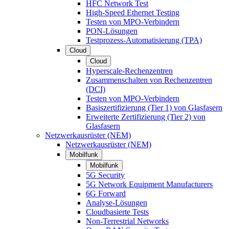
HFC Network Test
High-Speed Ethernet Testing
Testen von MPO-Verbindern
PON-Lösungen
Testprozess-Automatisierung (TPA)
Cloud
Cloud
Hyperscale-Rechenzentren
Zusammenschalten von Rechenzentren
(DCI)
Testen von MPO-Verbindern
Basiszertifizierung (Tier 1) von Glasfasern
Erweiterte Zertifizierung (Tier 2) von
Glasfasern
Netzwerkausrüster (NEM)
Netzwerkausrüster (NEM)
Mobilfunk
Mobilfunk
5G Security
5G Network Equipment Manufacturers
6G Forward
Analyse-Lösungen
Cloudbasierte Tests
Non-Terrestrial Networks