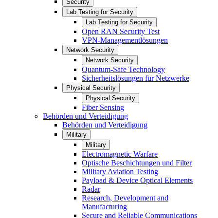
Security
Lab Testing for Security
Lab Testing for Security
Open RAN Security Test
VPN-Managementlösungen
Network Security
Network Security
Quantum-Safe Technology
Sicherheitslösungen für Netzwerke
Physical Security
Physical Security
Fiber Sensing
Behörden und Verteidigung
Behörden und Verteidigung
Military
Military
Electromagnetic Warfare
Optische Beschichtungen und Filter
Military Aviation Testing
Payload & Device Optical Elements
Radar
Research, Development and
Manufacturing
Secure and Reliable Communications