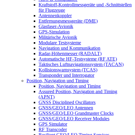
Kraftstoff-Kontrollmessgeräte und -Schnittstellen
für Flugzeuge
Antennenkoppler
Entfernungsmessgeräte (DME)
Glasfaser-Avionik
GPS-Simulation
Militärische Avionik
Modulare Testsysteme
Navigation und Kommunikation
Radar-Höhenmesser (RADALT)
Automatische HF-Testsysteme (RF ATE)
Taktisches Luftnavigationssystem (TACAN)
Kollisionswarnsystem (TCAS)
Transponder und Interrogator
Position, Navigation und Timing
Position, Navigation und Timing
Assured Position, Navigation and Timing
(APNT)
GNSS Disciplined Oscillators
GNSS/GEO/LEO Antennen
GNSS/GEO/LEO Grandmaster Clocks
GNSS/GEO/LEO Receiver Modules
GPS Simulator
RF Transcoder
Resilient GEO/LEO Timing Services