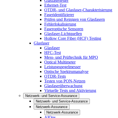
Glasfasertester
Ethernet-Test
OTDR- und Glasfaser-Charakterisierung
Faseridentifizierer
Prüfen und Reinigen von Glasfasern
Fehlerlokalisierung
Faseroptische Sensoren
Glasfaser-Lichtquellen
Hollow Core Fiber (HCF) Testing
Glasfaser
Glasfaser
HFC-Test
Mess- und Prüftechnik für MPO
Optical Multimeter
Leistungspegelmesser
Optische Spektrumanalyse
OTDR-Tests
Testen von PON-Netzen
Glasfaserüberwachung
Virtuelle Tests und Aktivierung
Netzwerk- und Service-Assurance
Netzwerk- und Service-Assurance
Netzwerk-Assurance
Netzwerk-Assurance
AIOps