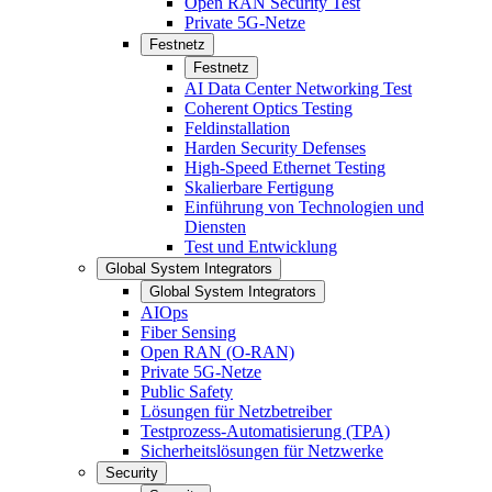
Open RAN Security Test
Private 5G-Netze
Festnetz
Festnetz
AI Data Center Networking Test
Coherent Optics Testing
Feldinstallation
Harden Security Defenses
High-Speed Ethernet Testing
Skalierbare Fertigung
Einführung von Technologien und
Diensten
Test und Entwicklung
Global System Integrators
Global System Integrators
AIOps
Fiber Sensing
Open RAN (O-RAN)
Private 5G-Netze
Public Safety
Lösungen für Netzbetreiber
Testprozess-Automatisierung (TPA)
Sicherheitslösungen für Netzwerke
Security