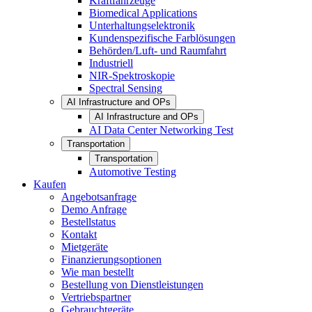
Kraftfahrzeuge
Biomedical Applications
Unterhaltungselektronik
Kundenspezifische Farblösungen
Behörden/Luft- und Raumfahrt
Industriell
NIR-Spektroskopie
Spectral Sensing
AI Infrastructure and OPs
AI Infrastructure and OPs
AI Data Center Networking Test
Transportation
Transportation
Automotive Testing
Kaufen
Angebotsanfrage
Demo Anfrage
Bestellstatus
Kontakt
Mietgeräte
Finanzierungsoptionen
Wie man bestellt
Bestellung von Dienstleistungen
Vertriebspartner
Gebrauchtgeräte