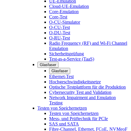
UE-Emulation
Cloud-UE-Emulation
Core-Emulation
Core-Test
O-CU-Simulator
O-CU-Test
O-DU-Test
O-RU-Test
Radio Frequency (RF) and Wi-Fi Channel
Emulation
Sicherheitsprüfung
Test-as-a-Service (TaaS)
Glasfaser
Glasfaser
Ethernet-Test
Hochgeschwindigkeitsnetze
Optische Testplattform für die Produktion
Cybersecurity Test and Validation
Network Impairment and Emulation
Testing
Testen von Speichernetzen
Testen von Speichernetzen
Mess- und Prüftechnik für PCIe
SAS und SATA
Fibre-Channel, Ethernet, FCoE, NVMeoF