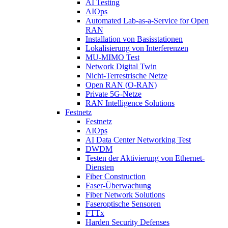
AI Testing
AIOps
Automated Lab-as-a-Service for Open
RAN
Installation von Basisstationen
Lokalisierung von Interferenzen
MU-MIMO Test
Network Digital Twin
Nicht-Terrestrische Netze
Open RAN (O-RAN)
Private 5G-Netze
RAN Intelligence Solutions
Festnetz
Festnetz
AIOps
AI Data Center Networking Test
DWDM
Testen der Aktivierung von Ethernet-
Diensten
Fiber Construction
Faser-Überwachung
Fiber Network Solutions
Faseroptische Sensoren
FTTx
Harden Security Defenses