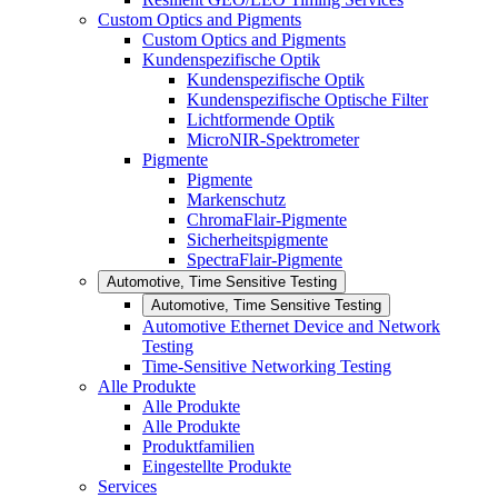
Custom Optics and Pigments
Custom Optics and Pigments
Kundenspezifische Optik
Kundenspezifische Optik
Kundenspezifische Optische Filter
Lichtformende Optik
MicroNIR-Spektrometer
Pigmente
Pigmente
Markenschutz
ChromaFlair-Pigmente
Sicherheitspigmente
SpectraFlair-Pigmente
Automotive, Time Sensitive Testing
Automotive, Time Sensitive Testing
Automotive Ethernet Device and Network
Testing
Time-Sensitive Networking Testing
Alle Produkte
Alle Produkte
Alle Produkte
Produktfamilien
Eingestellte Produkte
Services