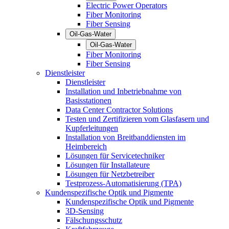
Electric Power Operators
Fiber Monitoring
Fiber Sensing
Oil-Gas-Water
Oil-Gas-Water
Fiber Monitoring
Fiber Sensing
Dienstleister
Dienstleister
Installation und Inbetriebnahme von
Basisstationen
Data Center Contractor Solutions
Testen und Zertifizieren vom Glasfasern und
Kupferleitungen
Installation von Breitbanddiensten im
Heimbereich
Lösungen für Servicetechniker
Lösungen für Installateure
Lösungen für Netzbetreiber
Testprozess-Automatisierung (TPA)
Kundenspezifische Optik und Pigmente
Kundenspezifische Optik und Pigmente
3D-Sensing
Fälschungsschutz