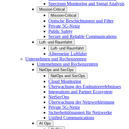
Spectrum Monitoring and Signal Analysis
Mission-Critical
Mission-Critical
Optische Beschichtungen und Filter
Private 5G-Netze
Public Safety
Secure and Reliable Communications
Luft- und Raumfahrt
Luft- und Raumfahrt
Allgemeine Luftfahrt
Unternehmen und Rechenzentren
Unternehmen und Rechenzentren
NetOps and SecOps
NetOps and SecOps
Cloud Monitoring
Überwachung des Endnutzererlebnisses
Integrations and Partner Ecosystem
NetSecOps
Überwachung der Netzwerkleistung
Private 5G-Netze
Sicherheitslösungen für Netzwerke
Unified Communications
AI Ops