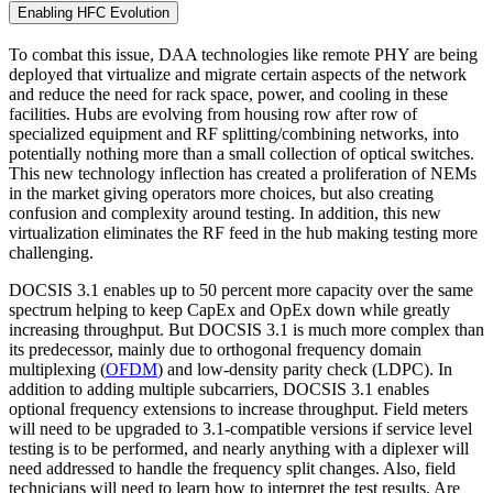
Enabling HFC Evolution
To combat this issue, DAA technologies like remote PHY are being
deployed that virtualize and migrate certain aspects of the network
and reduce the need for rack space, power, and cooling in these
facilities. Hubs are evolving from housing row after row of
specialized equipment and RF splitting/combining networks, into
potentially nothing more than a small collection of optical switches.
This new technology inflection has created a proliferation of NEMs
in the market giving operators more choices, but also creating
confusion and complexity around testing. In addition, this new
virtualization eliminates the RF feed in the hub making testing more
challenging.
DOCSIS 3.1 enables up to 50 percent more capacity over the same
spectrum helping to keep CapEx and OpEx down while greatly
increasing throughput. But DOCSIS 3.1 is much more complex than
its predecessor, mainly due to orthogonal frequency domain
multiplexing (
OFDM
) and low-density parity check (LDPC). In
addition to adding multiple subcarriers, DOCSIS 3.1 enables
optional frequency extensions to increase throughput. Field meters
will need to be upgraded to 3.1-compatible versions if service level
testing is to be performed, and nearly anything with a diplexer will
need addressed to handle the frequency split changes. Also, field
technicians will need to learn how to interpret the test results. Are