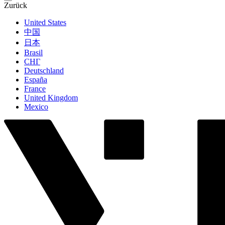
Zurück
United States
中国
日本
Brasil
СНГ
Deutschland
España
France
United Kingdom
Mexico