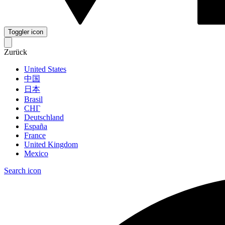
Toggler icon
Zurück
United States
中国
日本
Brasil
СНГ
Deutschland
España
France
United Kingdom
Mexico
Search icon