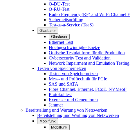
O-DU-Test
O-RU-Test
Radio Frequency (RF) and Wi-Fi Channel E
Sicherheitsprüfung
Test-as-a-Service (TaaS)
Glasfaser
Glasfaser
Ethernet-Test
Hochgeschwindigkeitsnetze
Optische Testplattform für die Produktion
Cybersecurity Test and Validation
Network Impairment and Emulation Testing
Testen von Speichernetzen
Testen von Speichernetzen
Mess- und Prüftechnik für PCIe
SAS und SATA
Fibre-Channel, Ethernet, FCoE, NVMeoF
Protokolltest
Exerciser und Generatoren
Jammer
Bereitstellung und Wartung von Netzwerken
Bereitstellung und Wartung von Netzwerken
Mobilfunk
Mobilfunk