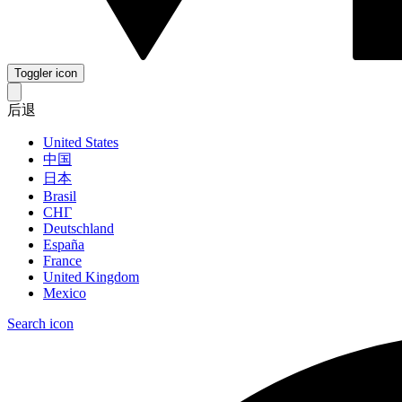
Toggler icon
后退
United States
中国
日本
Brasil
СНГ
Deutschland
España
France
United Kingdom
Mexico
Search icon