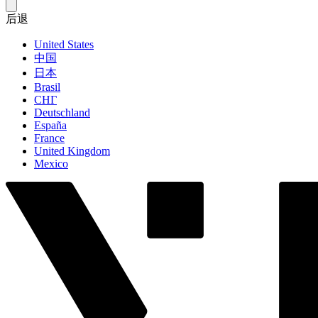
后退
United States
中国
日本
Brasil
СНГ
Deutschland
España
France
United Kingdom
Mexico