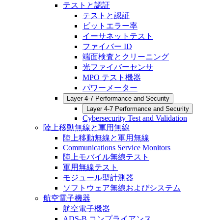
テストと認証
テストと認証
ビットエラー率
イーサネットテスト
ファイバー ID
端面検査とクリーニング
光ファイバーセンサ
MPO テスト機器
パワーメーター
Layer 4-7 Performance and Security
Layer 4-7 Performance and Security
Cybersecurity Test and Validation
陸上移動無線と軍用無線
陸上移動無線と軍用無線
Communications Service Monitors
陸上モバイル無線テスト
軍用無線テスト
モジュール型計測器
ソフトウェア無線およびシステム
航空電子機器
航空電子機器
ADS-B コンプライアンス