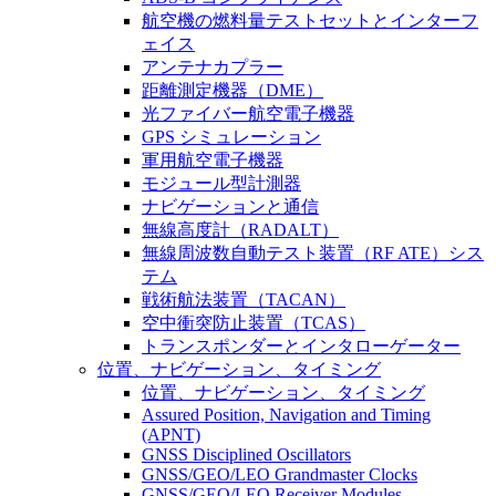
航空機の燃料量テストセットとインターフ
ェイス
アンテナカプラー
距離測定機器（DME）
光ファイバー航空電子機器
GPS シミュレーション
軍用航空電子機器
モジュール型計測器
ナビゲーションと通信
無線高度計（RADALT）
無線周波数自動テスト装置（RF ATE）シス
テム
戦術航法装置（TACAN）
空中衝突防止装置（TCAS）
トランスポンダーとインタローゲーター
位置、ナビゲーション、タイミング
位置、ナビゲーション、タイミング
Assured Position, Navigation and Timing
(APNT)
GNSS Disciplined Oscillators
GNSS/GEO/LEO Grandmaster Clocks
GNSS/GEO/LEO Receiver Modules