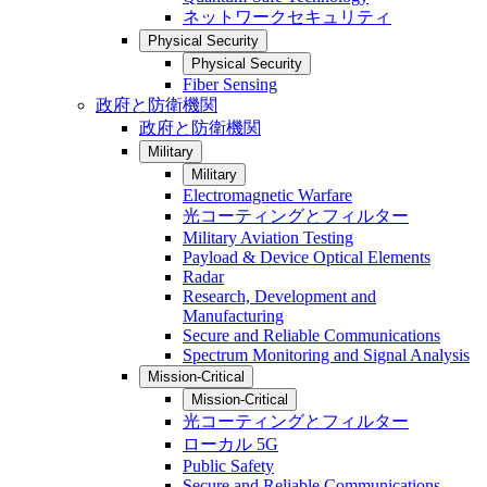
ネットワークセキュリティ
Physical Security
Physical Security
Fiber Sensing
政府と防衛機関
政府と防衛機関
Military
Military
Electromagnetic Warfare
光コーティングとフィルター
Military Aviation Testing
Payload & Device Optical Elements
Radar
Research, Development and
Manufacturing
Secure and Reliable Communications
Spectrum Monitoring and Signal Analysis
Mission-Critical
Mission-Critical
光コーティングとフィルター
ローカル 5G
Public Safety
Secure and Reliable Communications