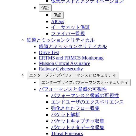
仮想テストとアクティベーション
保証
保証
AIOps
イーサネット保証
ファイバー監視
鉄道とミッションクリティカル
鉄道とミッションクリティカル
Drive Test
ERTMS and FRMCS Monitoring
Mission Critical Assurance
Railway Cybersecurity
エンタープライズパフォーマンスとセキュリティ
エンタープライズパフォーマンスとセキュリティ
パフォーマンスと脅威の可視性
パフォーマンスと脅威の可視性
エンドユーザのエクスペリエンス
強化されたフロー収集
パケット解析
パケットキャプチャ収集
パケットメタデータ収集
Threat Forensics