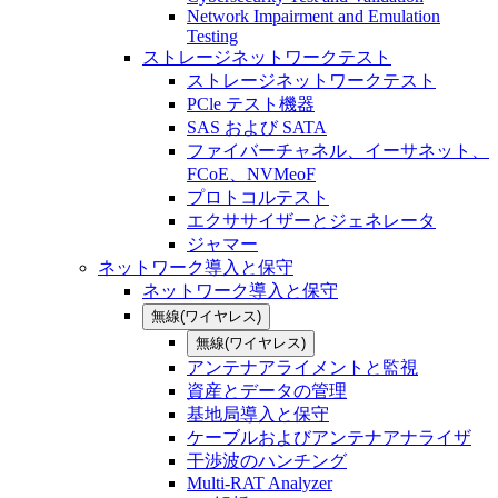
Network Impairment and Emulation
Testing
ストレージネットワークテスト
ストレージネットワークテスト
PCle テスト機器
SAS および SATA
ファイバーチャネル、イーサネット、
FCoE、NVMeoF
プロトコルテスト
エクササイザーとジェネレータ
ジャマー
ネットワーク導入と保守
ネットワーク導入と保守
無線(ワイヤレス)
無線(ワイヤレス)
アンテナアライメントと監視
資産とデータの管理
基地局導入と保守
ケーブルおよびアンテナアナライザ
干渉波のハンチング
Multi-RAT Analyzer