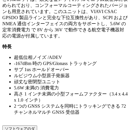
められており、コンフォーマルコーティングされたバージョ
ンも用意されています。このユニットは、VIAVI CSAC
GPSDO 製品ラインと完全な下位互換性があり、SCPI および
NMEA 通信インターフェイスの両方をサポートし、5.6W の
定常消費電力 で 8V から 36V で動作できる航空電子機器対
応の電源が付属しています。
特長
超低位相ノイズ /ADEV
-167dBm 時の GPS/Glonass トラッキング
サブ 1us ホールドオーバー
ルビジウム小型原子発振器
頑丈な密閉型ユニット
5.6W 未満の 消費電力
高さ 1 インチ未満の小型フォームファクター（3.4 x 4.4
x 1.0 インチ）
2 つの GNSS システムを同時にトラッキングできる 72
チャンネルマルチ GNSS 受信器
ソフトウェアのダ