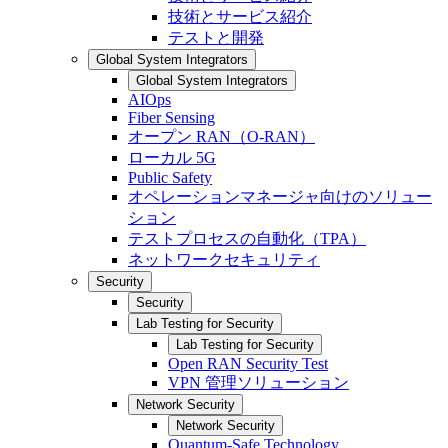
技術とサービス紹介
テストと開発
Global System Integrators
Global System Integrators
AIOps
Fiber Sensing
オープン RAN（O-RAN）
ローカル 5G
Public Safety
オペレーションマネージャ向けのソリュー
ション
テストプロセスの自動化（TPA）
ネットワークセキュリティ
Security
Security
Lab Testing for Security
Lab Testing for Security
Open RAN Security Test
VPN 管理ソリューション
Network Security
Network Security
Quantum-Safe Technology