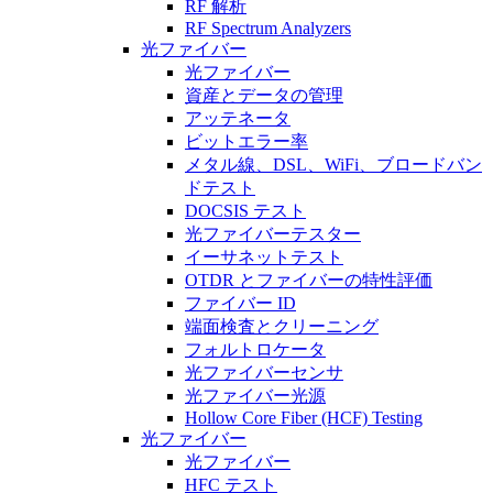
RF 解析
RF Spectrum Analyzers
光ファイバー
光ファイバー
資産とデータの管理
アッテネータ
ビットエラー率
メタル線、DSL、WiFi、ブロードバン
ドテスト
DOCSIS テスト
光ファイバーテスター
イーサネットテスト
OTDR とファイバーの特性評価
ファイバー ID
端面検査とクリーニング
フォルトロケータ
光ファイバーセンサ
光ファイバー光源
Hollow Core Fiber (HCF) Testing
光ファイバー
光ファイバー
HFC テスト