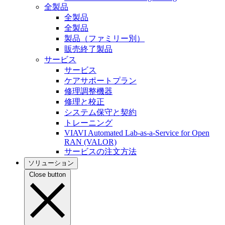
全製品
全製品
全製品
製品（ファミリー別）
販売終了製品
サービス
サービス
ケアサポートプラン
修理調整機器
修理と校正
システム保守と契約
トレーニング
VIAVI Automated Lab-as-a-Service for Open
RAN (VALOR)
サービスの注文方法
ソリューション
Close button