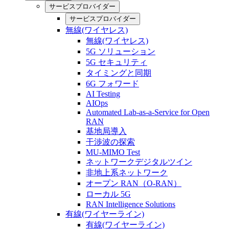
サービスプロバイダー
サービスプロバイダー
無線(ワイヤレス)
無線(ワイヤレス)
5G ソリューション
5G セキュリティ
タイミングと同期
6G フォワード
AI Testing
AIOps
Automated Lab-as-a-Service for Open
RAN
基地局導入
干渉波の探索
MU-MIMO Test
ネットワークデジタルツイン
非地上系ネットワーク
オープン RAN（O-RAN）
ローカル 5G
RAN Intelligence Solutions
有線(ワイヤーライン)
有線(ワイヤーライン)