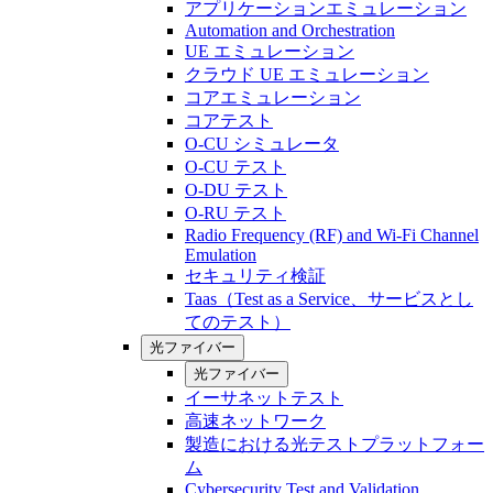
アプリケーションエミュレーション
Automation and Orchestration
UE エミュレーション
クラウド UE エミュレーション
コアエミュレーション
コアテスト
O-CU シミュレータ
O-CU テスト
O-DU テスト
O-RU テスト
Radio Frequency (RF) and Wi-Fi Channel
Emulation
セキュリティ検証
Taas（Test as a Service、サービスとし
てのテスト）
光ファイバー
光ファイバー
イーサネットテスト
高速ネットワーク
製造における光テストプラットフォー
ム
Cybersecurity Test and Validation