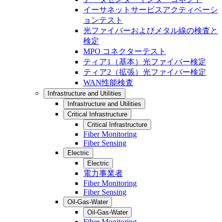
イーサネットサービスアクティベーシ
ョンテスト
光ファイバーおよびメタル線の検査と
検定
MPO コネクターテスト
ティア1（基本）光ファイバー検定
ティア2（拡張）光ファイバー検定
WAN性能検査
Infrastructure and Utilities
Infrastructure and Utilities
Critical Infrastructure
Critical Infrastructure
Fiber Monitoring
Fiber Sensing
Electric
Electric
電力事業者
Fiber Monitoring
Fiber Sensing
Oil-Gas-Water
Oil-Gas-Water
Fiber Monitoring