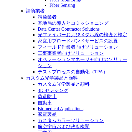
Fiber Sensing
請負業者
請負業者
基地局の導入とコミッショニング
Data Center Contractor Solutions
光ファイバーおよびメタル線の検査と検定
家庭用ブロードバンドサービスの設置
フィールド作業者向けソリューション
工事事業者向けソリューション
オペレーションマネージャ向けのソリュー
ション
テストプロセスの自動化（TPA）
カスタム光学製品と顔料
カスタム光学製品と顔料
3D センシング
偽造防止
自動車
Biomedical Applications
家電製品
カスタムカラーソリューション
航空宇宙および政府機関