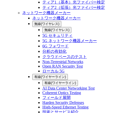
ティア1（基本）光ファイバー検定
ティア2（拡張）光ファイバー検定
ネットワーク機器メーカー
ネットワーク機器メーカー
無線(ワイヤレス)
無線(ワイヤレス)
5G セキュリティ
5G ネットワーク機器メーカー
6G フォワード
分析の有効化
クラウドベースのテスト
Non-Terrestrial Networks
Open RAN Security Test
ローカル 5G
有線(ワイヤーライン)
有線(ワイヤーライン)
AI Data Center Networking Test
Coherent Optics Testing
フィールド展開
Harden Security Defenses
High-Speed Ethernet Testing
技術とサービス紹介