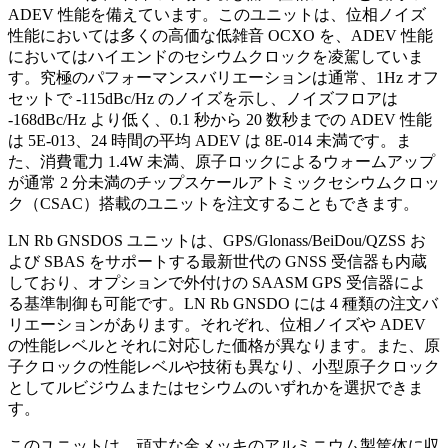
ADEV 性能を備えています。このユニットは、位相ノイズ
性能においては多くの高価な低雑音 OCXO を、ADEV 性能
においてはハイエンドのセシウムクロックを凌駕していま
す。究極のパフォーマンスバリエーションは通常、1Hz オフ
セットで -115dBc/Hz のノイズを示し、ノイズフロアは
-168dBc/Hz より低く、0.1 秒から 20 数秒までの ADEV 性能
は 5E-013、24 時間の平均 ADEV は 8E-014 未満です。ま
た、消費電力 1.4W 未満、原子ロックによるウォームアップ
が通常 2 分未満のチップスケールアトミックセシウムクロッ
ク（CSAC）搭載のユニットを注文することもできます。
LN Rb GNSDOS ユニットは、GPS/Glonass/BeiDou/QZSS お
よび SBAS をサポートする最新世代の GNSS 受信器も内蔵
しており、オプションで外付けの SAASM GPS 受信器によ
る基準制御も可能です。LN Rb GNSDO には 4 種類の注文バ
リエーションがあります。それぞれ、位相ノイズや ADEV
の性能レベルとそれに対応した価格が異なります。また、原
子クロックの性能レベルや技術も異なり、小型原子クロック
としてルビジウムまたはセシウムのいずれかを選択できま
す。
このユニットは、頑丈な金メッキのアルミニウム製筐体に収