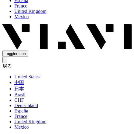
España
France
United Kingdom
Mexico
Toggler icon
戻る
United States
中国
日本
Brasil
СНГ
Deutschland
España
France
United Kingdom
Mexico