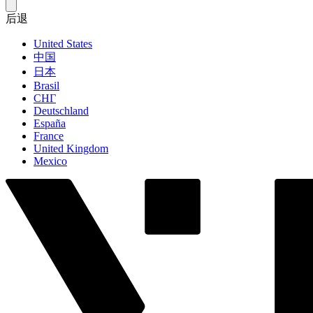
后退
United States
中国
日本
Brasil
СНГ
Deutschland
España
France
United Kingdom
Mexico