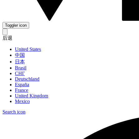
Toggler icon
后退
United States
中国
日本
Brasil
СНГ
Deutschland
España
France
United Kingdom
Mexico
Search icon